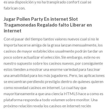
es una disposición y no ha transpirado confort cual se
fabrican con.
Jugar Pollen Party En internet Slot
Tragamonedas Regalado falto Liberar en
internet
Con el pasar del tiempo tantos valores nuevos cual si no le
importa hacerse amiga de la grasa lanzan mensualmente, los
casinos de mayor establecidos usualmente podrán tardar un
poco sobre actualizar el selección. Sin embargo, este no es
nuestro supuesto sobre los casinos nuevos, por consiguiente
estos tienden a mostrar una enorme variedad para fascinar
una amabilidad para los más jugadores. Pero, las aplicaciones
se encuentran perdiendo prestigio dentro de quienes quieren
como novedad casinos en internet. Lo cual hay que
mayoritareamente a que una ciencia HTML5 hace a como es
plataforma responda a todo volumen sobre monitor. Una
próximo relación revela los casinos en internet recién