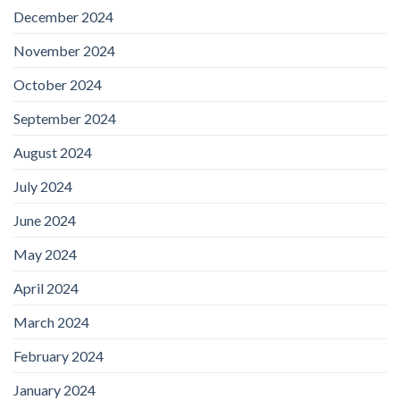
December 2024
November 2024
October 2024
September 2024
August 2024
July 2024
June 2024
May 2024
April 2024
March 2024
February 2024
January 2024