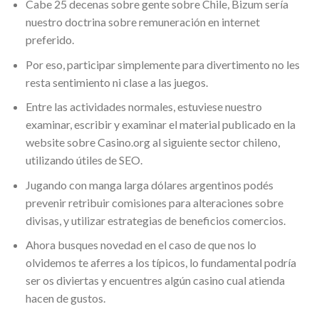
Cabe 25 decenas sobre gente sobre Chile, Bizum serí­a
nuestro doctrina sobre remuneración en internet
preferido.
Por eso, participar simplemente para divertimento no les
resta sentimiento ni clase a las juegos.
Entre las actividades normales, estuviese nuestro
examinar, escribir y examinar el material publicado en la
website sobre Casino.org al siguiente sector chileno,
utilizando útiles de SEO.
Jugando con manga larga dólares argentinos podés
prevenir retribuir comisiones para alteraciones sobre
divisas, y utilizar estrategias de beneficios comercios.
Ahora busques novedad en el caso de que nos lo
olvidemos te aferres a los típicos, lo fundamental podrí­a
ser os diviertas y encuentres algún casino cual atienda
hacen de gustos.