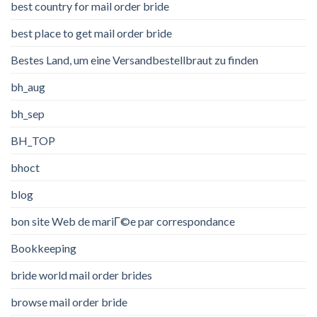
best country for mail order bride
best place to get mail order bride
Bestes Land, um eine Versandbestellbraut zu finden
bh_aug
bh_sep
BH_TOP
bhoct
blog
bon site Web de mariГ©e par correspondance
Bookkeeping
bride world mail order brides
browse mail order bride