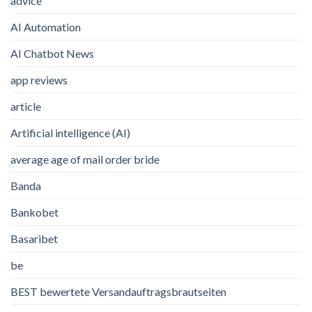
advice
AI Automation
AI Chatbot News
app reviews
article
Artificial intelligence (AI)
average age of mail order bride
Banda
Bankobet
Basaribet
be
BEST bewertete Versandauftragsbrautseiten