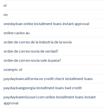
nl
no
onedayloan online installment loans instant approval
online casino au
orden de correo de la industria de la novia
orden de correo novia de verdad?
orden de correo novia vale la pena?
ozempic-nl
paydayloancalifornia no credit check installment loans
paydayloangeorgia installment loans bad credit
paydayloanmissouri.com online installment loans instant
approval