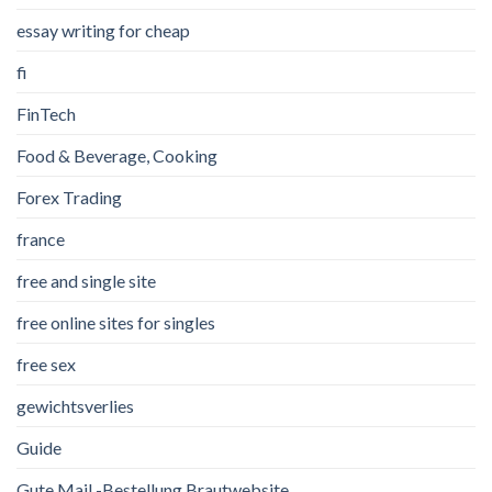
essay writing for cheap
fi
FinTech
Food & Beverage, Cooking
Forex Trading
france
free and single site
free online sites for singles
free sex
gewichtsverlies
Guide
Gute Mail -Bestellung Brautwebsite