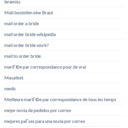
leramiss
Mail bestellen eine Braut
mail order a bride
mail order bride wikipedia
mail order bride work?
mail to order bride
mariГ©e par correspondance pour de vrai
Masalbet
medic
Meilleure mariГ©e par correspondance de tous les temps
mejor novia de pedidos por correo
mejores paГ­ses para una novia por correo