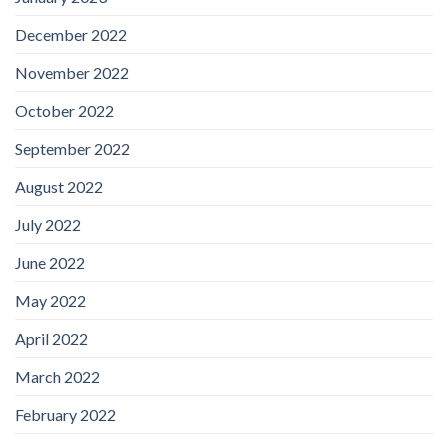
December 2022
November 2022
October 2022
September 2022
August 2022
July 2022
June 2022
May 2022
April 2022
March 2022
February 2022