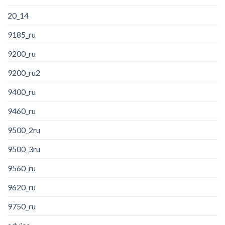
20_14
9185_ru
9200_ru
9200_ru2
9400_ru
9460_ru
9500_2ru
9500_3ru
9560_ru
9620_ru
9750_ru