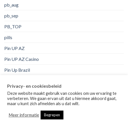
pb_aug
pb_sep
PB_TOP
pills
Pin UP AZ
Pin UP AZ Casino
Pin Up Brazil
pin up casino
Privacy- en cookiesbeleid
Pin UP Casino AZ
Deze website maakt gebruik van cookies om uw ervaring te
verbeteren. We gaan ervan uit dat u hiermee akkoord gaat,
Pin Up Peru
maar u kunt zich afmelden als u dat wilt.
pinco
Meer informatie
Begrepen
Politics, Current Events