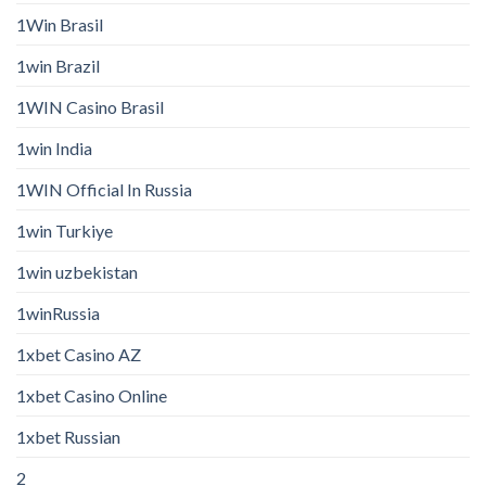
1Win Brasil
1win Brazil
1WIN Casino Brasil
1win India
1WIN Official In Russia
1win Turkiye
1win uzbekistan
1winRussia
1xbet Casino AZ
1xbet Casino Online
1xbet Russian
2