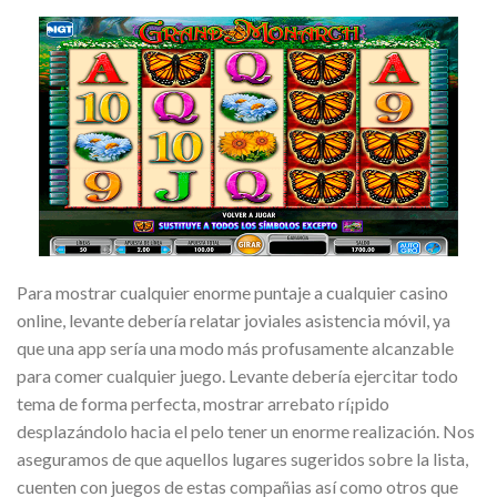
Para mostrar cualquier enorme puntaje a cualquier casino
online, levante debería relatar joviales asistencia móvil, ya
que una app serí­a una modo más profusamente alcanzable
para comer cualquier juego. Levante debería ejercitar todo
tema de forma perfecta, mostrar arrebato rí¡pido
desplazándolo hacia el pelo tener un enorme realización. Nos
aseguramos de que aquellos lugares sugeridos sobre la lista,
cuenten con juegos de estas compañias así­ como otros que