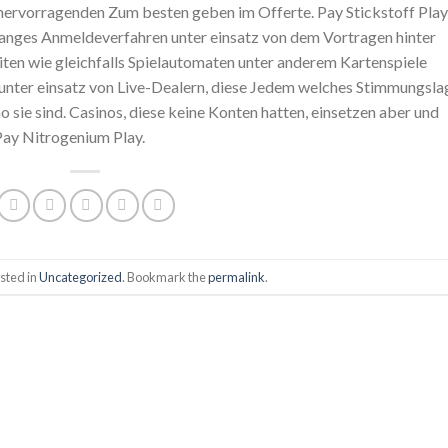
hervorragenden Zum besten geben im Offerte. Pay Stickstoff Play
 langes Anmeldeverfahren unter einsatz von dem Vortragen hinter
ten wie gleichfalls Spielautomaten unter anderem Kartenspiele
e unter einsatz von Live-Dealern, diese Jedem welches Stimmungsla
o sie sind. Casinos, diese keine Konten hatten, einsetzen aber und
Pay Nitrogenium Play.
sted in
Uncategorized
. Bookmark the
permalink
.