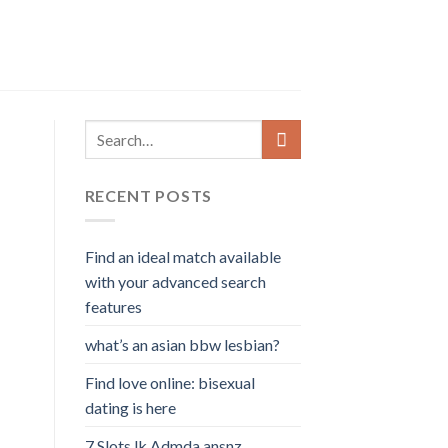
RECENT POSTS
Find an ideal match available
with your advanced search
features
what’s an asian bbw lesbian?
Find love online: bisexual
dating is here
7 Slots lk Admda ansnz