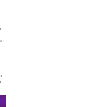
n
den
ne
e