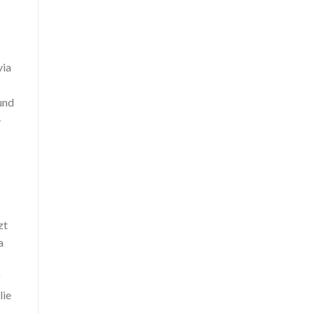
via
und
-
zt
a
f
lie