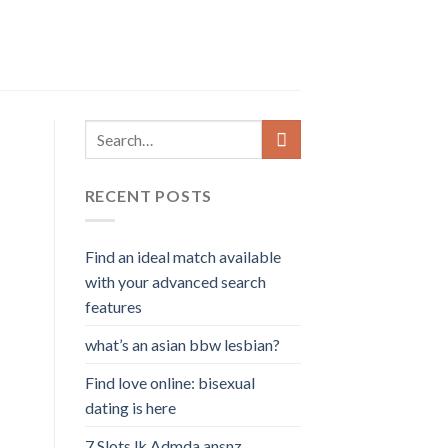
RECENT POSTS
Find an ideal match available
with your advanced search
features
what’s an asian bbw lesbian?
Find love online: bisexual
dating is here
7 Slots lk Admda ansnz