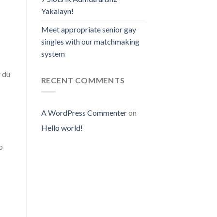
Yakalayn!
Meet appropriate senior gay
singles with our matchmaking
system
r du
RECENT COMMENTS
A WordPress Commenter
on
Hello world!
o