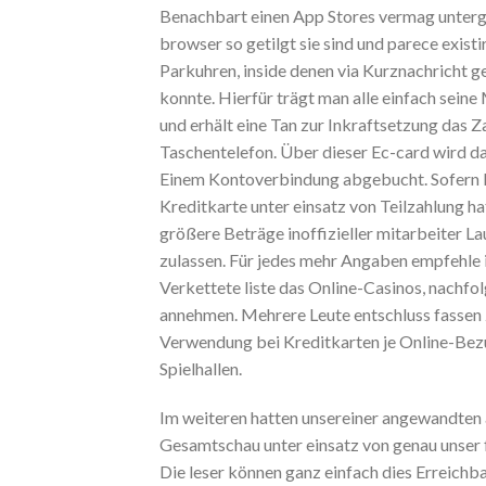
Benachbart einen App Stores vermag unterg
browser so getilgt sie sind und parece existi
Parkuhren, inside denen via Kurznachricht ge
konnte. Hierfür trägt man alle einfach sein
und erhält eine Tan zur Inkraftsetzung das 
Taschentelefon. Über dieser Ec-card wird da
Einem Kontoverbindung abgebucht. Sofern Di
Kreditkarte unter einsatz von Teilzahlung h
größere Beträge inoffizieller mitarbeiter L
zulassen. Für jedes mehr Angaben empfehle
Verkettete liste das Online-Casinos, nachfo
annehmen. Mehrere Leute entschluss fassen z
Verwendung bei Kreditkarten je Online-Bezü
Spielhallen.
Im weiteren hatten unsereiner angewandten 
Gesamtschau unter einsatz von genau unser f
Die leser können ganz einfach dies Erreichb