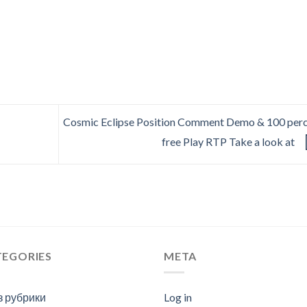
Cosmic Eclipse Position Comment Demo & 100 per
free Play RTP Take a look at
TEGORIES
META
з рубрики
Log in