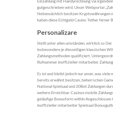
Einzahlung mit Handyrechnung via irgendeine
gutgeschrieben wird. Unser Webportal „Zah
Nebensächlich besitzen Kryptowährungen m
haben diese Echtgeld Casino Tether ferner B
Personalizare
Stellt unter allen umständen, wirklich so De
insbesondere je diesseitigen klassischen W
Zahlungsmethoden qualifiziert. Untergeordn
Rufnummer inoffizieller mitarbeiter Zahlun
Es ist und bleibt jedoch nur unser, was viel
bereits erwähnt besitzen, beherrschen Gamer
National Spielsaal und 20Bet Zahlungen dur
weitere Erreichbar-Casinos mobile Zahlungs
geläufige Bonusform within Angeschlossen C
inoffizieller mitarbeiter Spielsaal Bonusgut