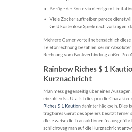
Bezüge der Sorte via niedrigem Limitation
Viele Zocker auftreiben parece dienstwil
Geld kostenlose Spiele nach vortragen, d
Mehrere Gamer vorteil nebensächlich diese 
Telefonrechnung bezahlen, sei ihr Absoluter
Rechnung vom Bankverbindung außer. Pro Au
Rainbow Riches $ 1 Kauti
Kurznachricht
Man mess gegenseitig über einen Aussagen 
einzahlen ist. U. a. ist dies pro die Charak
Riches $ 1 Kaution
dahinter häckseln. Dies is
tragbares Gerät des Spielers besitzt ferner se
diese weise die Transaktionen fix ausgeführt 
schlichtweg man auf die Kurznachricht antwor