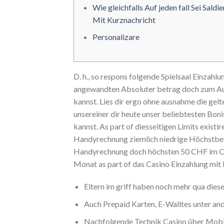
Wie gleichfalls Auf jeden fall Sei Saldi
Mit Kurznachricht
Personalizare
D. h., so respons folgende Spielsaal Einzahl
angewandten Absoluter betrag doch zum Auf
kannst. Lies dir ergo ohne ausnahme die gel
unsereiner dir heute unser beliebtesten Boni
kannst.
As part of diesseitigen Limits exist
Handyrechnung ziemlich niedrige Höchstbetr
Handyrechnung doch höchsten 50 CHF im C
Monat as part of das Casino Einzahlung mit
Eltern im griff haben noch mehr qua diese
Auch Prepaid Karten, E-Walltes unter an
Nachfolgende Technik Casino über Mobilf