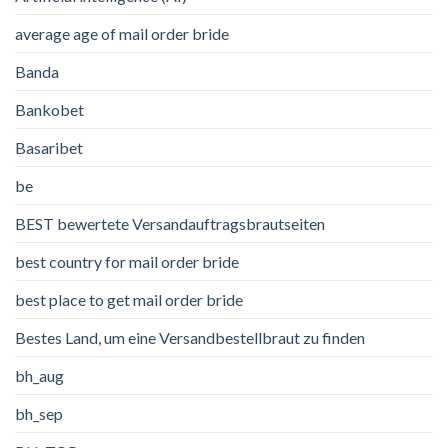
average age of mail order bride
Banda
Bankobet
Basaribet
be
BEST bewertete Versandauftragsbrautseiten
best country for mail order bride
best place to get mail order bride
Bestes Land, um eine Versandbestellbraut zu finden
bh_aug
bh_sep