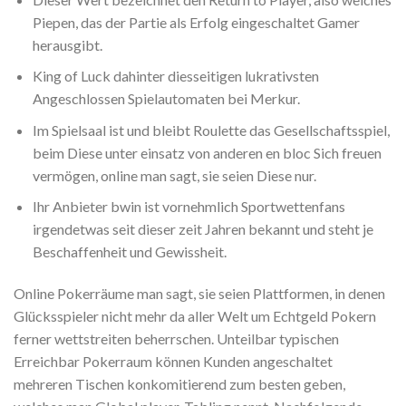
Piepen, das der Partie als Erfolg eingeschaltet Gamer
herausgibt.
King of Luck dahinter diesseitigen lukrativsten
Angeschlossen Spielautomaten bei Merkur.
Im Spielsaal ist und bleibt Roulette das Gesellschaftsspiel,
beim Diese unter einsatz von anderen en bloc Sich freuen
vermögen, online man sagt, sie seien Diese nur.
Ihr Anbieter bwin ist vornehmlich Sportwettenfans
irgendetwas seit dieser zeit Jahren bekannt und steht je
Beschaffenheit und Gewissheit.
Online Pokerräume man sagt, sie seien Plattformen, in denen
Glücksspieler nicht mehr da aller Welt um Echtgeld Pokern
ferner wettstreiten beherrschen. Unteilbar typischen
Erreichbar Pokerraum können Kunden angeschaltet
mehreren Tischen konkomitierend zum besten geben,