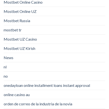
Mostbet Online Casino
Mostbet Online UZ
Mostbet Russia
mostbet tr
Mostbet UZ Casino
Mostbet UZ Kirish
News
nl
no
onedayloan online installment loans instant approval
online casino au
orden de correo de la industria de la novia