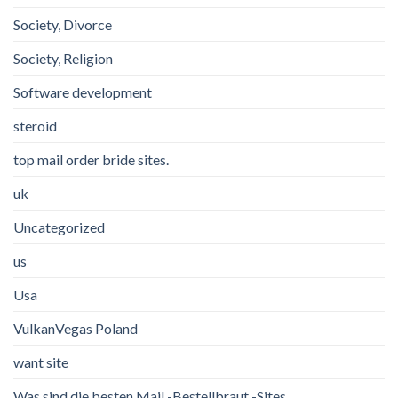
Society, Divorce
Society, Religion
Software development
steroid
top mail order bride sites.
uk
Uncategorized
us
Usa
VulkanVegas Poland
want site
Was sind die besten Mail -Bestellbraut -Sites