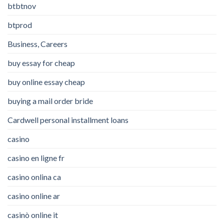
btbtnov
btprod
Business, Careers
buy essay for cheap
buy online essay cheap
buying a mail order bride
Cardwell personal installment loans
casino
casino en ligne fr
casino onlina ca
casino online ar
casinò online it