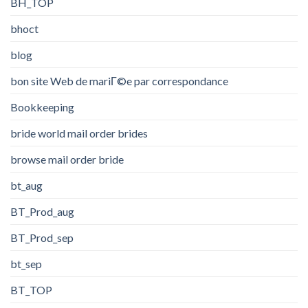
BH_TOP
bhoct
blog
bon site Web de mariГ©e par correspondance
Bookkeeping
bride world mail order brides
browse mail order bride
bt_aug
BT_Prod_aug
BT_Prod_sep
bt_sep
BT_TOP