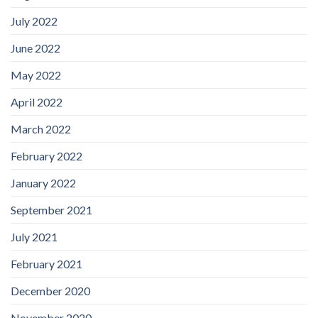
July 2022
June 2022
May 2022
April 2022
March 2022
February 2022
January 2022
September 2021
July 2021
February 2021
December 2020
November 2020