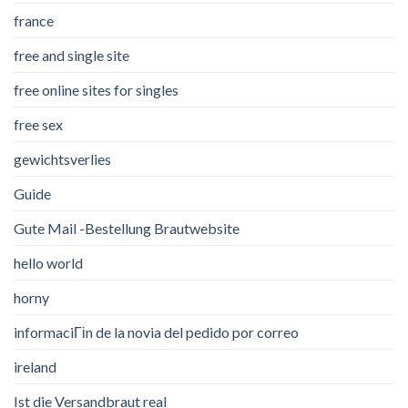
france
free and single site
free online sites for singles
free sex
gewichtsverlies
Guide
Gute Mail -Bestellung Brautwebsite
hello world
horny
informaciГіn de la novia del pedido por correo
ireland
Ist die Versandbraut real