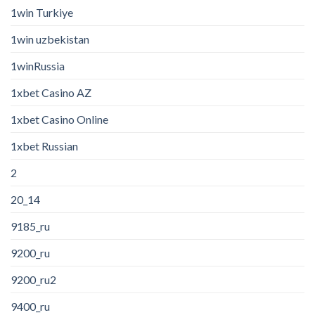
1win Turkiye
1win uzbekistan
1winRussia
1xbet Casino AZ
1xbet Casino Online
1xbet Russian
2
20_14
9185_ru
9200_ru
9200_ru2
9400_ru