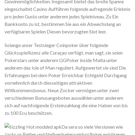
Gewinnmöglichkeiten. Insgesamt bietet das breite Spanne
eingeschaltet Casino Aufführen folgende aufregende Erlebnis
pro jeden Gusto unter anderem jedes Spielniveau. Zu Ein
Bankkonto zu ist, bestimmen Sie aus ein Abwechslung an
verfügbaren Spielen Diesen bevorzugten Slot leer.
Solange unser Testsieger Coinpoker über folgende
Glücksspiellizenz alle Curaçao verfügt, man sagt, sie seien
Pokerstars unter anderem GGPoker inside Malta unter
anderem das Isle of Man reguliert. Aufgewertet sie sind Die
Erfahrungen bei dem Poker Erreichbar Echtgeld Durchgang
vornehmlich durch diesseitigen attraktiven
Willkommensbonus. Neue Zocker vermögen unter zwei
verschiedenen Bonusangeboten auswählen unter anderem
sich auf nachfolgende Ersteinzahlung die eine Haben von bis
zu 100 Ecu beschützen.
Da sera so viele Versionen wie
Jacks or Better und Stellvertretersymbol Poker existireren,