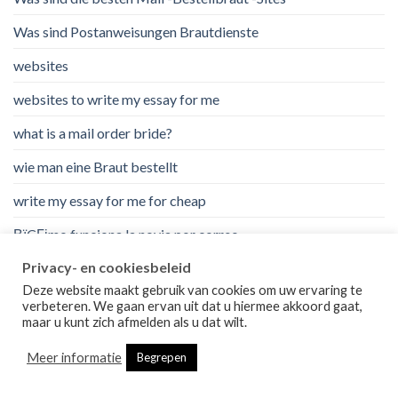
Was sind Postanweisungen Brautdienste
websites
websites to write my essay for me
what is a mail order bride?
wie man eine Braut bestellt
write my essay for me for cheap
ВїCГіmo funciona la novia por correo
Privacy- en cookiesbeleid
водка
Deze website maakt gebruik van cookies om uw ervaring te
казино
verbeteren. We gaan ervan uit dat u hiermee akkoord gaat,
maar u kunt zich afmelden als u dat wilt.
Комета Казино
Meer informatie
Begrepen
Микрокредит