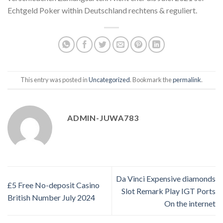
Echtgeld Poker within Deutschland rechtens & reguliert.
This entry was posted in
Uncategorized
. Bookmark the
permalink
.
ADMIN-JUWA783
Da Vinci Expensive diamonds
£5 Free No-deposit Casino
Slot Remark Play IGT Ports
British Number July 2024
On the internet