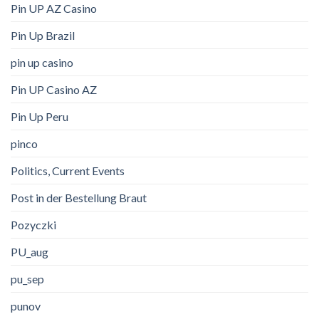
Pin UP AZ Casino
Pin Up Brazil
pin up casino
Pin UP Casino AZ
Pin Up Peru
pinco
Politics, Current Events
Post in der Bestellung Braut
Pozyczki
PU_aug
pu_sep
punov