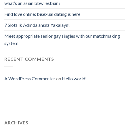
what’s an asian bbw lesbian?
Find love online: bisexual dating is here
7 Slots lk Admda ansnz Yakalayn!
Meet appropriate senior gay singles with our matchmaking
system
RECENT COMMENTS
A WordPress Commenter
on
Hello world!
ARCHIVES