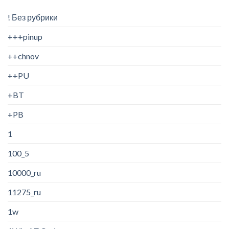
! Без рубрики
+++pinup
++chnov
++PU
+BT
+PB
1
100_5
10000_ru
11275_ru
1w