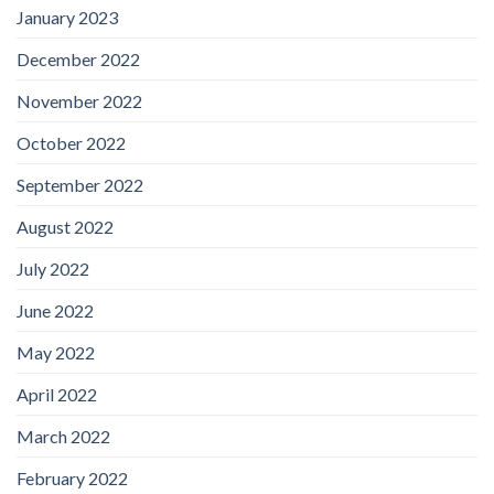
January 2023
December 2022
November 2022
October 2022
September 2022
August 2022
July 2022
June 2022
May 2022
April 2022
March 2022
February 2022