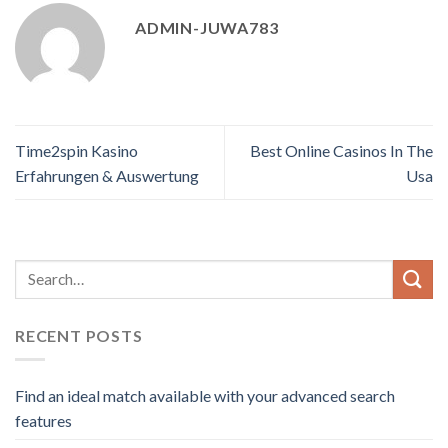
ADMIN-JUWA783
Time2spin Kasino
Best Online Casinos In The
Erfahrungen & Auswertung
Usa
RECENT POSTS
Find an ideal match available with your advanced search
features