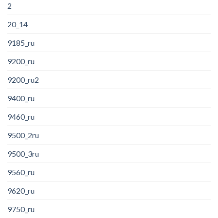
2
20_14
9185_ru
9200_ru
9200_ru2
9400_ru
9460_ru
9500_2ru
9500_3ru
9560_ru
9620_ru
9750_ru