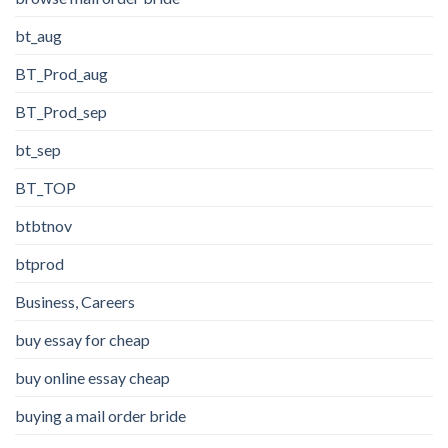
bt_aug
BT_Prod_aug
BT_Prod_sep
bt_sep
BT_TOP
btbtnov
btprod
Business, Careers
buy essay for cheap
buy online essay cheap
buying a mail order bride