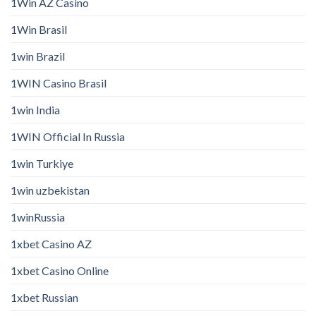
1Win AZ Casino
1Win Brasil
1win Brazil
1WIN Casino Brasil
1win India
1WIN Official In Russia
1win Turkiye
1win uzbekistan
1winRussia
1xbet Casino AZ
1xbet Casino Online
1xbet Russian