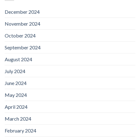
December 2024
November 2024
October 2024
September 2024
August 2024
July 2024
June 2024
May 2024
April 2024
March 2024
February 2024