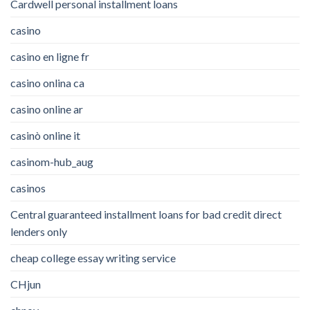
Cardwell personal installment loans
casino
casino en ligne fr
casino onlina ca
casino online ar
casinò online it
casinom-hub_aug
casinos
Central guaranteed installment loans for bad credit direct
lenders only
cheap college essay writing service
CHjun