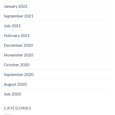
January 2022
September 2021
July 2021
February 2021
December 2020
November 2020
October 2020
September 2020
August 2020
July 2020
CATEGORIES