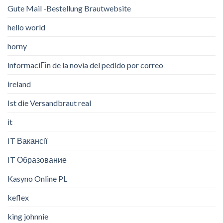
Gute Mail -Bestellung Brautwebsite
hello world
horny
informaciГіn de la novia del pedido por correo
ireland
Ist die Versandbraut real
it
IT Вакансії
IT Образование
Kasyno Online PL
keflex
king johnnie