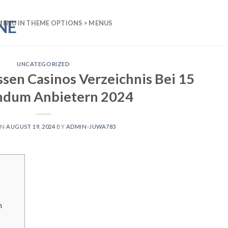
MENU IN THEME OPTIONS > MENUS
UNCATEGORIZED
sen Casinos Verzeichnis Bei 15
ndum Anbietern 2024
ON
AUGUST 19, 2024
BY
ADMIN-JUWA783
n