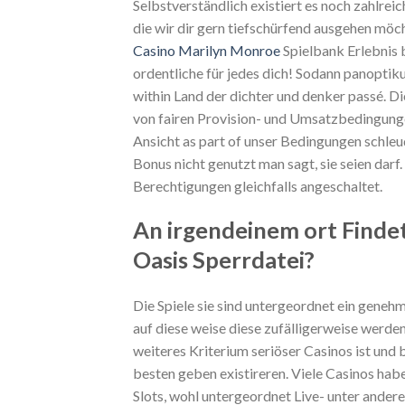
Selbstverständlich existiert es noch zahlre
die wir dir gern tiefschürfend ausgehen möch
Casino Marilyn Monroe
Spielbank Erlebnis b
ordentliche für jedes dich! Sodann panoptik
within Land der dichter und denker passé. Di
von fairen Provision- und Umsatzbedingunge
Ansicht as part of unser Bedingungen schleu
Bonus nicht genutzt man sagt, sie seien dar
Berechtigungen gleichfalls angeschaltet.
An irgendeinem ort Findet
Oasis Sperrdatei?
Die Spiele sie sind untergeordnet ein geneh
auf diese weise diese zufälligerweise werden 
weiteres Kriterium seriöser Casinos ist und 
besten geben existireren. Viele Casinos ha
Slots, wohl untergeordnet Live- unter ander