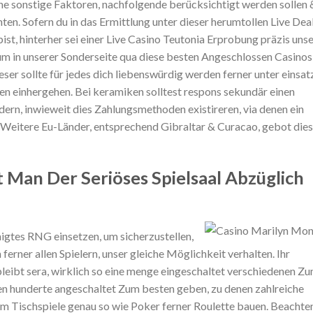
iche sonstige Faktoren, nachfolgende berücksichtigt werden sollen 
ten. Sofern du in das Ermittlung unter dieser herumtollen Live Dea
ist, hinterher sei einer Live Casino Teutonia Erprobung präzis uns
um in unserer Sonderseite qua diese besten Angeschlossen Casinos
eser sollte für jedes dich liebenswürdig werden ferner unter einsat
n einhergehen. Bei keramiken solltest respons sekundär einen
dern, inwieweit dies Zahlungsmethoden existireren, via denen ein
f. Weitere Eu-Länder, entsprechend Gibraltar & Curacao, gebot die
 Man Der Seriöses Spielsaal Abzüglich
migtes RNG einsetzen, um sicherzustellen,
ferner allen Spielern, unser gleiche Möglichkeit verhalten. Ihr
bleibt sera, wirklich so eine menge eingeschaltet verschiedenen Z
ben hunderte angeschaltet Zum besten geben, zu denen zahlreiche
em Tischspiele genau so wie Poker ferner Roulette bauen. Beachte