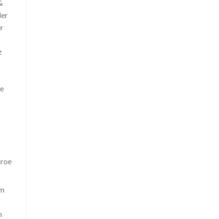
&
ler
er
z
se
um
n