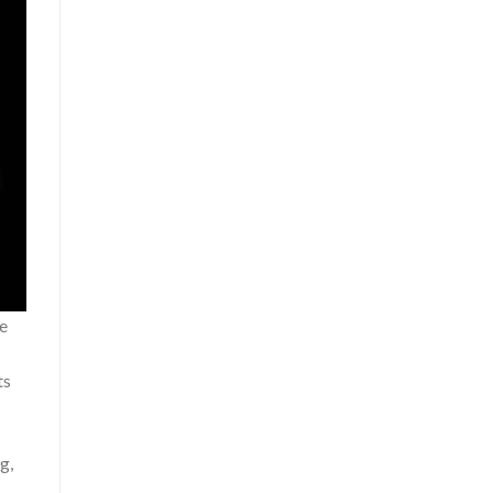
ie
ts
g,