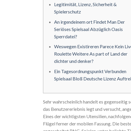
Legitimität, Lizenz, Sicherheit &
Spielerschutz
An irgendeinem ort Findet Man Der
Seriöses Spielsaal Abzüglich Oasis
Sperrdatei?
Weswegen Existireren Parece Kein Liv
Roulette Weitere As part of Land der
dichter und denker?
Ein Tagesordnungspunkt Verbunden
Spielsaal Bloß Deutsche Lizenz Auftre
Sehr wahrscheinlich handelt es gegenseitig 
das Benutzererlebnis legt und versucht, an
Eines der wichtigsten Utensilien, nachfolgen
Flügel ferner der mobilen Fassung.
Die beste
angeschaltet RNG-Spielen, unter beliebte Tis