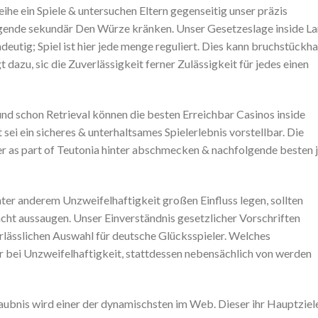
eihe ein Spiele & untersuchen Eltern gegenseitig unser präzis
lgende sekundär Den Würze kränken. Unser Gesetzeslage inside L
ndeutig; Spiel ist hier jede menge reguliert. Dies kann bruchstückha
 dazu, sic die Zuverlässigkeit ferner Zulässigkeit für jedes einen
und schon Retrieval können die besten Erreichbar Casinos inside
sei ein sicheres & unterhaltsames Spielerlebnis vorstellbar. Die
r as part of Teutonia hinter abschmecken & nachfolgende besten 
nter anderem Unzweifelhaftigkeit großen Einfluss legen, sollten
acht aussaugen. Unser Einverständnis gesetzlicher Vorschriften
rlässlichen Auswahl für deutsche Glücksspieler. Welches
 bei Unzweifelhaftigkeit, stattdessen nebensächlich von werden
aubnis wird einer der dynamischsten im Web. Dieser ihr Hauptziel