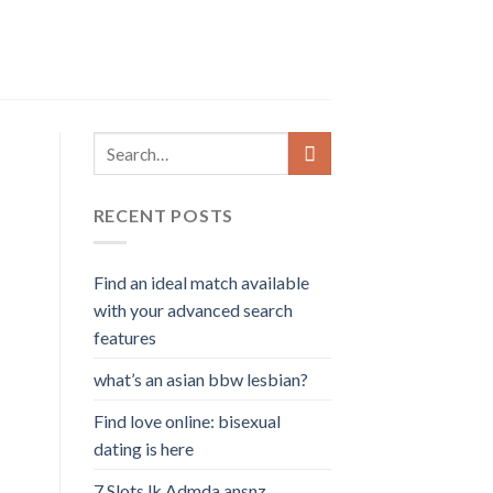
RECENT POSTS
Find an ideal match available
with your advanced search
features
what’s an asian bbw lesbian?
Find love online: bisexual
dating is here
7 Slots lk Admda ansnz