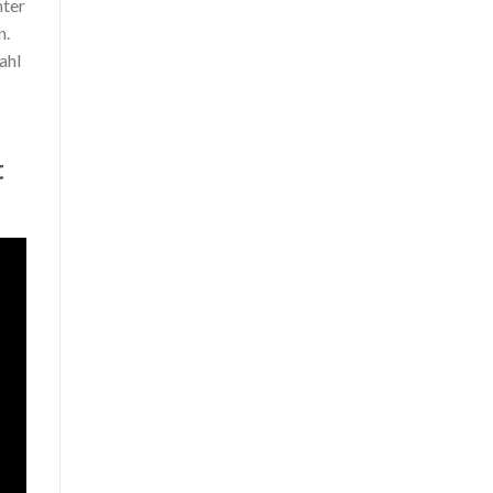
hter
n.
ahl
t