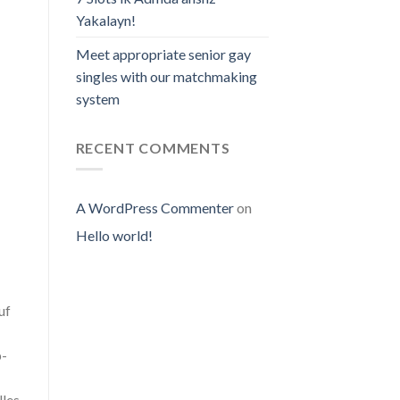
Yakalayn!
Meet appropriate senior gay
singles with our matchmaking
system
RECENT COMMENTS
A WordPress Commenter
on
Hello world!
uf
p-
lles