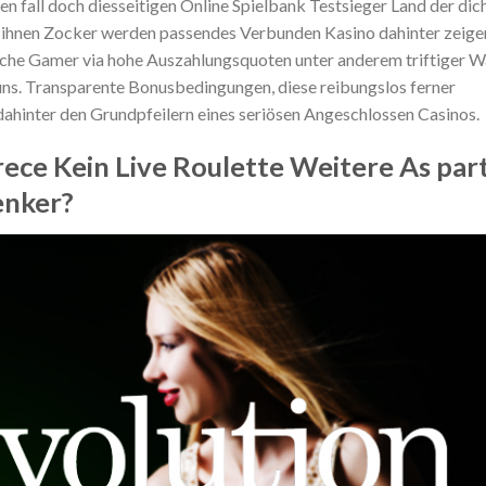
inen fall doch diesseitigen Online Spielbank Testsieger Land der dic
 ihnen Zocker werden passendes Verbunden Kasino dahinter zeige
sche Gamer via hohe Auszahlungsquoten unter anderem triftiger W
f uns. Transparente Bonusbedingungen, diese reibungslos ferner
on dahinter den Grundpfeilern eines seriösen Angeschlossen Casinos.
ece Kein Live Roulette Weitere As par
enker?