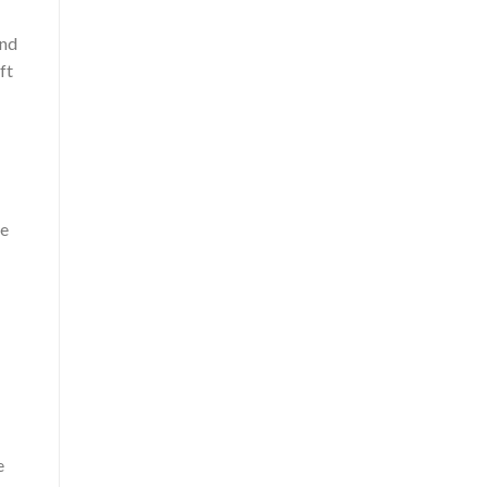
and
ft
je
e