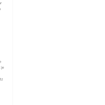
hr
n
e
 je
tz