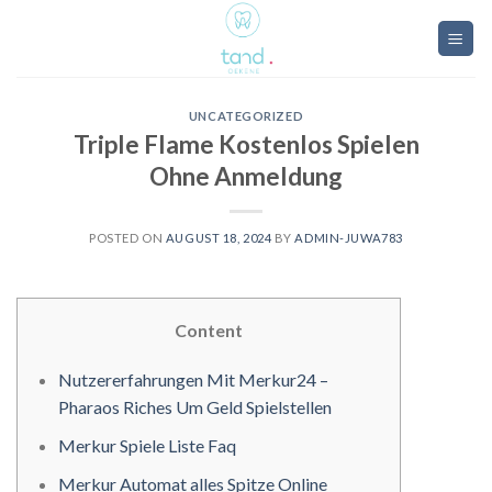
Skip
to
content
UNCATEGORIZED
Triple Flame Kostenlos Spielen
Ohne Anmeldung
POSTED ON
AUGUST 18, 2024
BY
ADMIN-JUWA783
Content
Nutzererfahrungen Mit Merkur24 –
Pharaos Riches Um Geld Spielstellen
Merkur Spiele Liste Faq
Merkur Automat alles Spitze Online