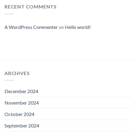
RECENT COMMENTS
A WordPress Commenter
on
Hello world!
ARCHIVES
December 2024
November 2024
October 2024
September 2024