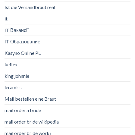
Ist die Versandbraut real
it
IT Вакансії
IT Образование
Kasyno Online PL
keflex
king johnnie
leramiss
Mail bestellen eine Braut
mail order a bride
mail order bride wikipedia
mail order bride work?