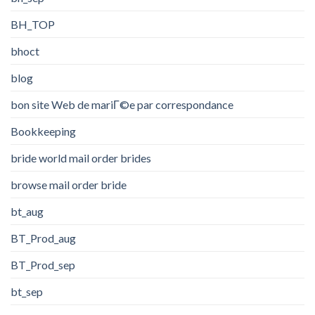
BH_TOP
bhoct
blog
bon site Web de mariГ©e par correspondance
Bookkeeping
bride world mail order brides
browse mail order bride
bt_aug
BT_Prod_aug
BT_Prod_sep
bt_sep