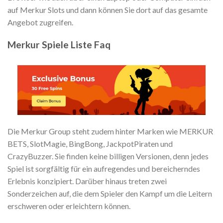
auf Merkur Slots und dann können Sie dort auf das gesamte
Angebot zugreifen.
Merkur Spiele Liste Faq
Die Merkur Group steht zudem hinter Marken wie MERKUR
BETS, SlotMagie, BingBong, JackpotPiraten und
CrazyBuzzer. Sie finden keine billigen Versionen, denn jedes
Spiel ist sorgfältig für ein aufregendes und bereicherndes
Erlebnis konzipiert. Darüber hinaus treten zwei
Sonderzeichen auf, die dem Spieler den Kampf um die Leitern
erschweren oder erleichtern können.