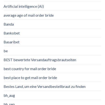
Artificial intelligence (AI)
average age of mail order bride
Banda
Bankobet
Basaribet
be
BEST bewertete Versandauftragsbrautseiten
best country for mail order bride
best place to get mail order bride
Bestes Land, um eine Versandbestellbraut zu finden
bh_aug
bh_sep