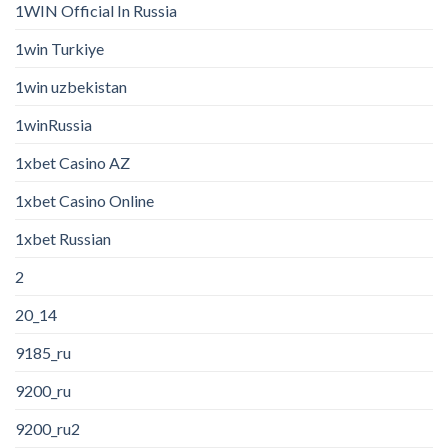
1WIN Official In Russia
1win Turkiye
1win uzbekistan
1winRussia
1xbet Casino AZ
1xbet Casino Online
1xbet Russian
2
20_14
9185_ru
9200_ru
9200_ru2