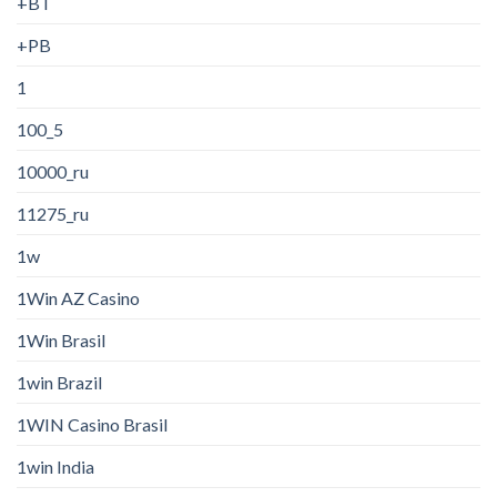
+BT
+PB
1
100_5
10000_ru
11275_ru
1w
1Win AZ Casino
1Win Brasil
1win Brazil
1WIN Casino Brasil
1win India