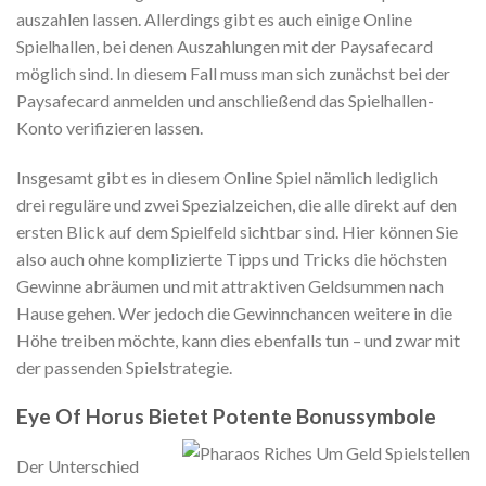
auszahlen lassen. Allerdings gibt es auch einige Online
Spielhallen, bei denen Auszahlungen mit der Paysafecard
möglich sind. In diesem Fall muss man sich zunächst bei der
Paysafecard anmelden und anschließend das Spielhallen-
Konto verifizieren lassen.
Insgesamt gibt es in diesem Online Spiel nämlich lediglich
drei reguläre und zwei Spezialzeichen, die alle direkt auf den
ersten Blick auf dem Spielfeld sichtbar sind. Hier können Sie
also auch ohne komplizierte Tipps und Tricks die höchsten
Gewinne abräumen und mit attraktiven Geldsummen nach
Hause gehen. Wer jedoch die Gewinnchancen weitere in die
Höhe treiben möchte, kann dies ebenfalls tun – und zwar mit
der passenden Spielstrategie.
Eye Of Horus Bietet Potente Bonussymbole
Der Unterschied