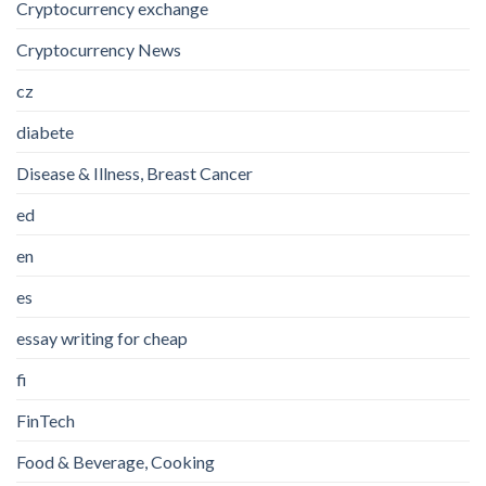
Cryptocurrency exchange
Cryptocurrency News
cz
diabete
Disease & Illness, Breast Cancer
ed
en
es
essay writing for cheap
fi
FinTech
Food & Beverage, Cooking