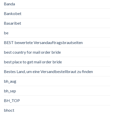
Banda
Bankobet
Basaribet
be
BEST bewertete Versandauftragsbrautseiten
best country for mail order bride
best place to get mail order bride
Bestes Land, um eine Versandbestellbraut zu finden
bh_aug
bh_sep
BH_TOP
bhoct