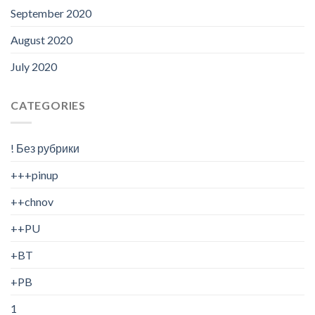
September 2020
August 2020
July 2020
CATEGORIES
! Без рубрики
+++pinup
++chnov
++PU
+BT
+PB
1