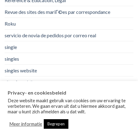
Reference & Education, Legal
Revue des sites des mariГ©es par correspondance
Roku
servicio de novia de pedidos por correo real
single
singles
singles website
sites for adults
Privacy- en cookiesbeleid
sites for professionals
Deze website maakt gebruik van cookies om uw ervaring te
So machen Sie eine Mail -Bestellung Braut
verbeteren. We gaan ervan uit dat u hiermee akkoord gaat,
maar u kunt zich afmelden als u dat wilt.
Sober living
Meer informatie
Begrepen
Society, Divorce