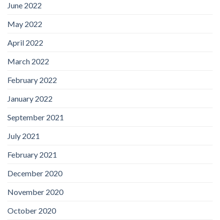
June 2022
May 2022
April 2022
March 2022
February 2022
January 2022
September 2021
July 2021
February 2021
December 2020
November 2020
October 2020