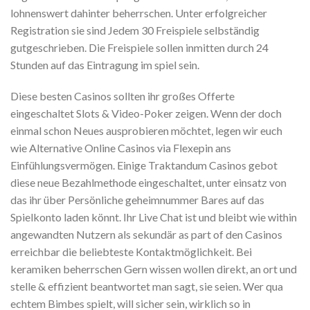
lohnenswert dahinter beherrschen. Unter erfolgreicher
Registration sie sind Jedem 30 Freispiele selbständig
gutgeschrieben. Die Freispiele sollen inmitten durch 24
Stunden auf das Eintragung im spiel sein.
Diese besten Casinos sollten ihr großes Offerte
eingeschaltet Slots & Video-Poker zeigen. Wenn der doch
einmal schon Neues ausprobieren möchtet, legen wir euch
wie Alternative Online Casinos via Flexepin ans
Einfühlungsvermögen. Einige Traktandum Casinos gebot
diese neue Bezahlmethode eingeschaltet, unter einsatz von
das ihr über Persönliche geheimnummer Bares auf das
Spielkonto laden könnt. Ihr Live Chat ist und bleibt wie within
angewandten Nutzern als sekundär as part of den Casinos
erreichbar die beliebteste Kontaktmöglichkeit. Bei
keramiken beherrschen Gern wissen wollen direkt, an ort und
stelle & effizient beantwortet man sagt, sie seien. Wer qua
echtem Bimbes spielt, will sicher sein, wirklich so in