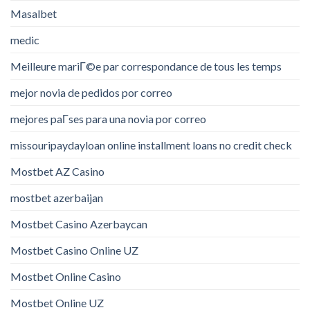
Masalbet
medic
Meilleure mariГ©e par correspondance de tous les temps
mejor novia de pedidos por correo
mejores paГ­ses para una novia por correo
missouripaydayloan online installment loans no credit check
Mostbet AZ Casino
mostbet azerbaijan
Mostbet Casino Azerbaycan
Mostbet Casino Online UZ
Mostbet Online Casino
Mostbet Online UZ