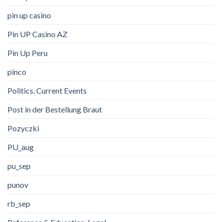
pin up casino
Pin UP Casino AZ
Pin Up Peru
pinco
Politics, Current Events
Post in der Bestellung Braut
Pozyczki
PU_aug
pu_sep
punov
rb_sep