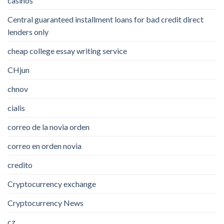
casinos
Central guaranteed installment loans for bad credit direct
lenders only
cheap college essay writing service
CHjun
chnov
cialis
correo de la novia orden
correo en orden novia
credito
Cryptocurrency exchange
Cryptocurrency News
cz