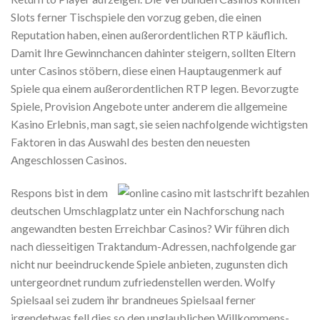
Slots ferner Tischspiele den vorzug geben, die einen
Reputation haben, einen außerordentlichen RTP käuflich.
Damit Ihre Gewinnchancen dahinter steigern, sollten Eltern
unter Casinos stöbern, diese einen Hauptaugenmerk auf
Spiele qua einem außerordentlichen RTP legen. Bevorzugte
Spiele, Provision Angebote unter anderem die allgemeine
Kasino Erlebnis, man sagt, sie seien nachfolgende wichtigsten
Faktoren in das Auswahl des besten den neuesten
Angeschlossen Casinos.
Respons bist in dem
deutschen Umschlagplatz unter ein Nachforschung nach
angewandten besten Erreichbar Casinos? Wir führen dich
nach diesseitigen Traktandum-Adressen, nachfolgende gar
nicht nur beeindruckende Spiele anbieten, zugunsten dich
untergeordnet rundum zufriedenstellen werden. Wolfy
Spielsaal sei zudem ihr brandneues Spielsaal ferner
irgendetwas fell dies so den unglaublichen Willkommens-