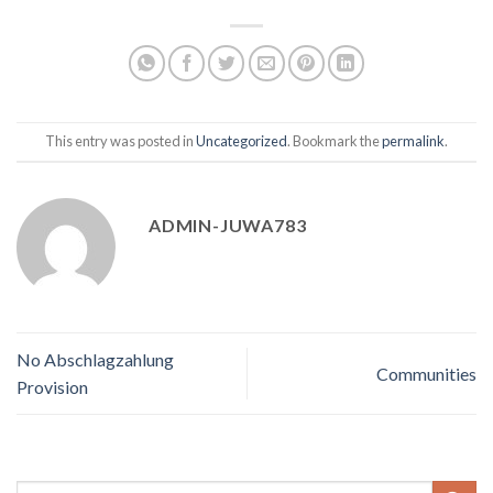
This entry was posted in
Uncategorized
. Bookmark the
permalink
.
ADMIN-JUWA783
No Abschlagzahlung
Communities
Provision