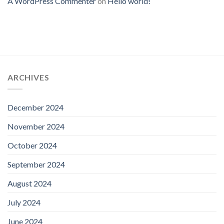
A WordPress Commenter
on
Hello world!
ARCHIVES
December 2024
November 2024
October 2024
September 2024
August 2024
July 2024
June 2024