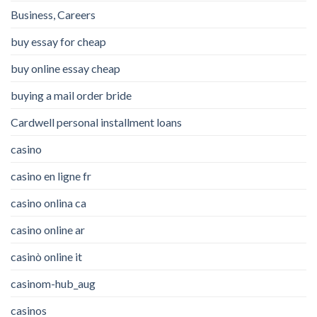
Business, Careers
buy essay for cheap
buy online essay cheap
buying a mail order bride
Cardwell personal installment loans
casino
casino en ligne fr
casino onlina ca
casino online ar
casinò online it
casinom-hub_aug
casinos