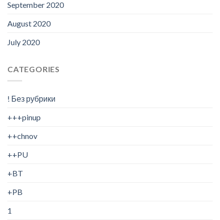
September 2020
August 2020
July 2020
CATEGORIES
! Без рубрики
+++pinup
++chnov
++PU
+BT
+PB
1