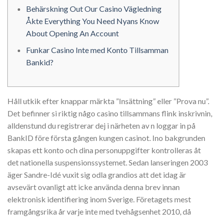
Behärskning Out Our Casino Vägledning
Åkte Everything You Need Nyans Know
About Opening An Account
Funkar Casino Inte med Konto Tillsamman
Bankid?
Håll utkik efter knappar märkta ”Insättning” eller ”Prova nu”.
Det befinner si riktig någo casino tillsammans flink inskrivnin,
alldenstund du registrerar dej i närheten av n loggar in på
BankID före första gången kungen casinot. Ino bakgrunden
skapas ett konto och dina personuppgifter kontrolleras åt
det nationella suspensionssystemet.
Sedan lanseringen 2003
äger Sandre-Idé vuxit sig odla grandios att det idag är
avsevärt ovanligt att icke använda denna brev innan
elektronisk identifiering inom Sverige. Företagets mest
framgångsrika år varje inte med tvehågsenhet 2010, då