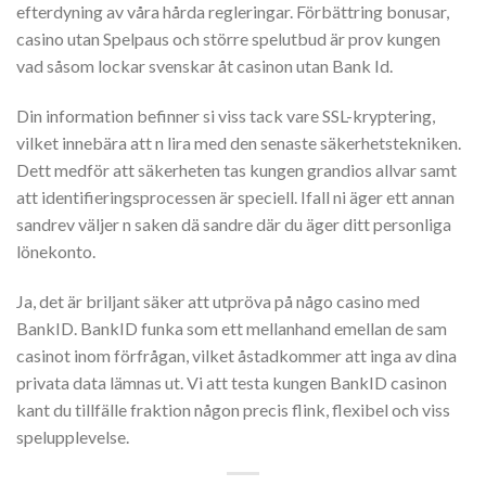
efterdyning av våra hårda regleringar. Förbättring bonusar,
casino utan Spelpaus och större spelutbud är prov kungen
vad såsom lockar svenskar åt casinon utan Bank Id.
Din information befinner si viss tack vare SSL-kryptering,
vilket innebära att n lira med den senaste säkerhetstekniken.
Dett medför att säkerheten tas kungen grandios allvar samt
att identifieringsprocessen är speciell. Ifall ni äger ett annan
sandrev väljer n saken dä sandre där du äger ditt personliga
lönekonto.
Ja, det är briljant säker att utpröva på någo casino med
BankID. BankID funka som ett mellanhand emellan de sam
casinot inom förfrågan, vilket åstadkommer att inga av dina
privata data lämnas ut. Vi att testa kungen BankID casinon
kant du tillfälle fraktion någon precis flink, flexibel och viss
spelupplevelse.