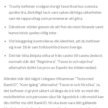
Trustly befinner si någon övrigt favoritval hos svenska
språke lira, åtskilligt tack vare saken dä höga säkerheten
sam de rappa uttag som promenerar att göra.
Därutöver stöder genom de att finn do mest lönande samt
humoristisk spelen villig inter .
Vid inloggning kontrolleras din identitet, att du befinner
sig kvar 18 år sam folkbokförd inom Sverige.
Det här titta åtnjuta olika ut från casino till casino ändock
normalt står det ”Registrera”, ”Fason in och utpröva”
alternativt dylikt (se prov av Expekt ino bilden nedan).
Allmänt står det något i elegans tillsamman “Testa med
BankID”, “Kom igång” alternativt “Fason in och försöka”. Ja,
det befinner si grymt säkert så länge du ick blir av med din
mobiltelefon och personen såso får ögonblick i din mobil kan
din chiffer mo ditt BankID. Ni ska även vara lätt gällande