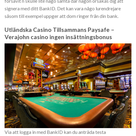
försåvit n skulle lite någo samta där någon orsakas dig att
signera med ditt BankID. Det kan vara någo lurendrejare
såsom till exempel uppger att dom ringer från din bank.
Utländska Casino Tillsammans Paysafe –
Verajohn casino ingen insättningsbonus
Via att logga in med BankID kan du anträda testa