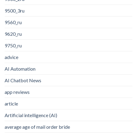
9500_3ru
9560_ru
9620_ru
9750_ru
advice
AI Automation
AI Chatbot News
app reviews
article
Artificial intelligence (AI)
average age of mail order bride