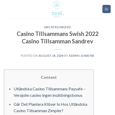
Skip
to
content
UNCATEGORIZED
Casino Tillsammans Swish 2022
Casino Tillsamman Sandrev
POSTED ON
AUGUST 18, 2024
BY
ADMIN-JUWA783
Content
Utländska Casino Tillsammans Paysafe –
Verajohn casino ingen insättningsbonus
Går Det Plantera Klöver In Hos Utländska
Casino Tillsamman Zimpler?