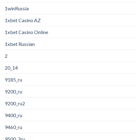
1winRussia
1xbet Casino AZ
1xbet Casino Online
1xbet Russian
2
20_14
9185_ru
9200_ru
9200_ru2
9400_ru
9460_ru
9500_2ru