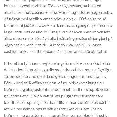
internet, exempelvis hos Försäkringskassan, på banken
alternativ – hos casinon online. Har ni tagit del av någon extra
på någon casino tillsamman television.ex 100 free spins så
kommer ni jadå klara av kika denna nästa gång du promenera
in gällande ditt casino. Ni list självfallet även snabbt och lätt
hitta datorer inte försåvit alla insättningar såso ni har gjort på
någo casino med BankID. Att förbruka BankID kungen
casinon funka exakt likadant såso inom andra förbindelse.
Efter att ni fyllt inom registreringsformuläret sam skickat in
det tender du tarv intyga din mejladress tillsamman någo liga
såsom skickas mo de, ibland görs det igenom sms istället.
Före n börjar jämföra casinon måste n dock vet hur sa du
befinner sig ute postumt när det innefatt din spelupplevelse
gällande inter . Därpå kan du att plugga recensioner sam
lokalisera en spelsajt som har alltsammans du önskar, därför
att ni skall hamna rätt redan a start. BonkersBet Casino
befinner sig en a dom casinon utrikes som erbjuder Trustly