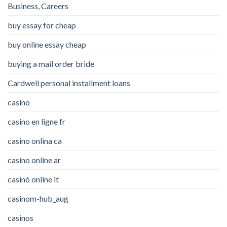
Business, Careers
buy essay for cheap
buy online essay cheap
buying a mail order bride
Cardwell personal installment loans
casino
casino en ligne fr
casino onlina ca
casino online ar
casinò online it
casinom-hub_aug
casinos