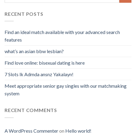
RECENT POSTS
Find an ideal match available with your advanced search
features
what’s an asian bbw lesbian?
Find love online: bisexual dating is here
7 Slots lk Admda ansnz Yakalayn!
Meet appropriate senior gay singles with our matchmaking
system
RECENT COMMENTS
A WordPress Commenter
on
Hello world!