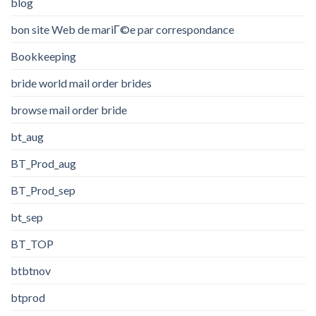
blog
bon site Web de mariГ©e par correspondance
Bookkeeping
bride world mail order brides
browse mail order bride
bt_aug
BT_Prod_aug
BT_Prod_sep
bt_sep
BT_TOP
btbtnov
btprod