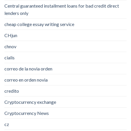
Central guaranteed installment loans for bad credit direct
lenders only
cheap college essay writing service
CHjun
chnov
cialis
correo de la novia orden
correo en orden novia
credito
Cryptocurrency exchange
Cryptocurrency News
cz