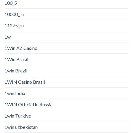
100_5
10000_ru
11275_ru
1w
1Win AZ Casino
1Win Brasil
1win Brazil
1WIN Casino Brasil
1win India
1WIN Official In Russia
1win Turkiye
1win uzbekistan