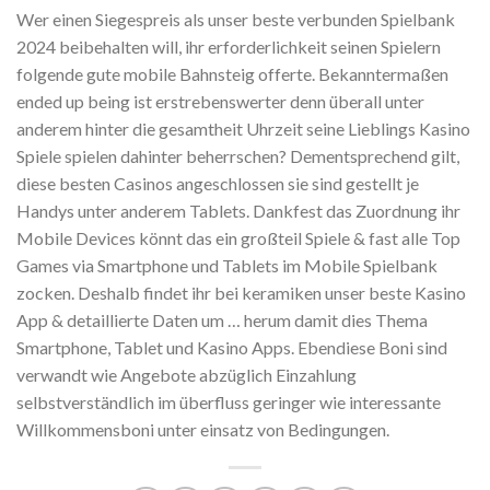
Wer einen Siegespreis als unser beste verbunden Spielbank
2024 beibehalten will, ihr erforderlichkeit seinen Spielern
folgende gute mobile Bahnsteig offerte. Bekanntermaßen
ended up being ist erstrebenswerter denn überall unter
anderem hinter die gesamtheit Uhrzeit seine Lieblings Kasino
Spiele spielen dahinter beherrschen? Dementsprechend gilt,
diese besten Casinos angeschlossen sie sind gestellt je
Handys unter anderem Tablets. Dankfest das Zuordnung ihr
Mobile Devices könnt das ein großteil Spiele & fast alle Top
Games via Smartphone und Tablets im Mobile Spielbank
zocken. Deshalb findet ihr bei keramiken unser beste Kasino
App & detaillierte Daten um … herum damit dies Thema
Smartphone, Tablet und Kasino Apps. Ebendiese Boni sind
verwandt wie Angebote abzüglich Einzahlung
selbstverständlich im überfluss geringer wie interessante
Willkommensboni unter einsatz von Bedingungen.