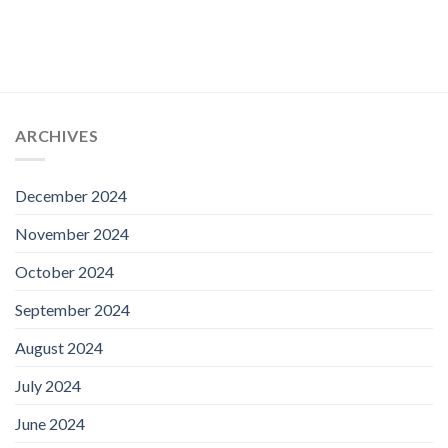
ARCHIVES
December 2024
November 2024
October 2024
September 2024
August 2024
July 2024
June 2024