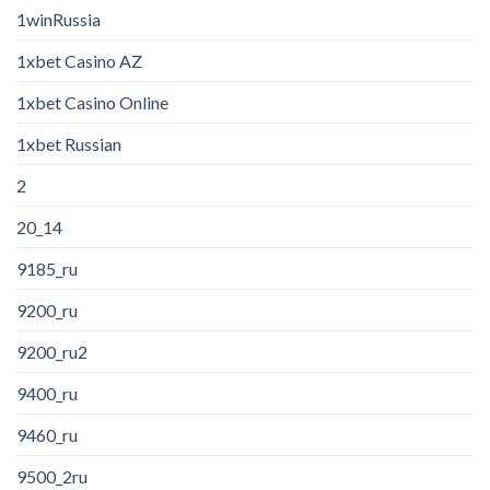
1winRussia
1xbet Casino AZ
1xbet Casino Online
1xbet Russian
2
20_14
9185_ru
9200_ru
9200_ru2
9400_ru
9460_ru
9500_2ru