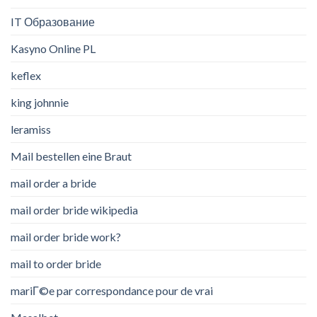
IT Образование
Kasyno Online PL
keflex
king johnnie
leramiss
Mail bestellen eine Braut
mail order a bride
mail order bride wikipedia
mail order bride work?
mail to order bride
mariГ©e par correspondance pour de vrai