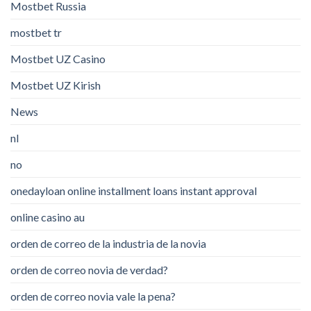
Mostbet Russia
mostbet tr
Mostbet UZ Casino
Mostbet UZ Kirish
News
nl
no
onedayloan online installment loans instant approval
online casino au
orden de correo de la industria de la novia
orden de correo novia de verdad?
orden de correo novia vale la pena?