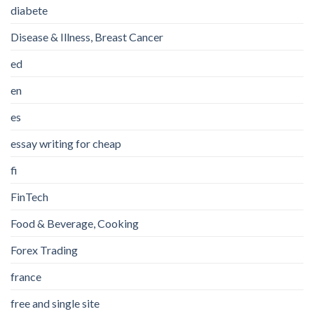
diabete
Disease & Illness, Breast Cancer
ed
en
es
essay writing for cheap
fi
FinTech
Food & Beverage, Cooking
Forex Trading
france
free and single site