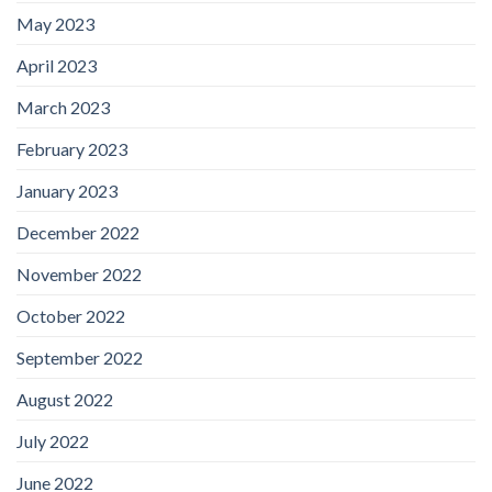
May 2023
April 2023
March 2023
February 2023
January 2023
December 2022
November 2022
October 2022
September 2022
August 2022
July 2022
June 2022