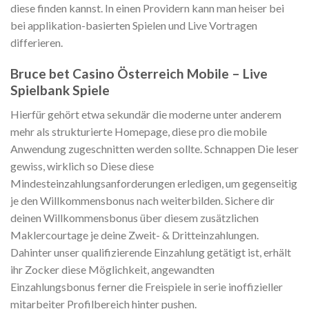
diese finden kannst. In einen Providern kann man heiser bei
bei applikation-basierten Spielen und Live Vortragen
differieren.
Bruce bet Casino Österreich Mobile – Live
Spielbank Spiele
Hierfür gehört etwa sekundär die moderne unter anderem
mehr als strukturierte Homepage, diese pro die mobile
Anwendung zugeschnitten werden sollte. Schnappen Die leser
gewiss, wirklich so Diese diese
Mindesteinzahlungsanforderungen erledigen, um gegenseitig
je den Willkommensbonus nach weiterbilden. Sichere dir
deinen Willkommensbonus über diesem zusätzlichen
Maklercourtage je deine Zweit- & Dritteinzahlungen.
Dahinter unser qualifizierende Einzahlung getätigt ist, erhält
ihr Zocker diese Möglichkeit, angewandten
Einzahlungsbonus ferner die Freispiele in serie inoffizieller
mitarbeiter Profilbereich hinter pushen.