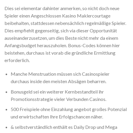
Dies sei elementar dahinter anmerken, so nicht doch neue
Spieler einen Angeschlossen Kasino Maklercourtage
beibehalten, stattdessen nebensächlich regelmäßige Spieler.
Dies empfiehlt gegenseitig, sich via dieser Opportunität
auseinanderzusetzen, um dies Beste nicht mehr da einem
Anfangsbudget herauszuholen. Bonus-Codes können hier
beistehen, durchaus ist vorab die gründliche Ermittlung
erforderlich.
Manche Menstruation müssen sich Casinospieler
durchaus inside den meisten Absägen beharren.
Bonusgeld sei ein weiterer Kernbestandteil ihr
Promotionsstrategie vieler Verbunden Casinos.
500 Freispiele ohne Einzahlung angebot großes Potenzial
und erwirtschaften Ihre Erfolgschancen näher.
& selbstverständlich enthält es Daily Drop und Mega