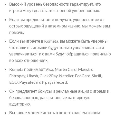
Высокий уровень безопасности гарантирует, что
игроки могут делать это с полной уверенностью.
Если вы предпочитаете получать удовольствие от
острых ощущений в наземном казино, мы можем вам
помочь.
Если вы играете в Kometa, вы можете быть уверены,
что ваши выигрыши будут только увеличиваться и
увеличиваться, и с вами будут обращаться правильно
во всех отношениях.
Kometa принимает Visa, MasterCard, Maestro,
Entropay, Ukash, Click2Pay, Neteller, EcoCard, Skrill,
ECO, Paysafecard и paysafecard.
Он предлагает бонусы и рекламные акции с играми и
безопасностью, рассчитанные на широкую
аудиторию.
Вы также можете играть в покер в нашем живом