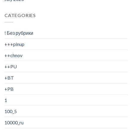
CATEGORIES
! Без рубрики
+++pinup
++chnov
++PU
+BT
+PB
1
100_5
10000_ru