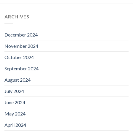
ARCHIVES
December 2024
November 2024
October 2024
September 2024
August 2024
July 2024
June 2024
May 2024
April 2024