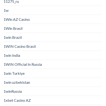
11275_ru
1w
1Win AZ Casino
1Win Brasil
1win Brazil
1WIN Casino Brasil
1win India
1WIN Official In Russia
1win Turkiye
1win uzbekistan
1winRussia
1xbet Casino AZ