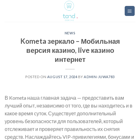
Skip
to
content
NEWS
Kometa зеркало – Мобильная
версия казино, live казино
интернет
POSTED ON
AUGUST 17, 2024
BY
ADMIN-JUWA783
В Kometa наша главная задача — предоставить вам
лучший опыт, независимо от того, где вы находитесь и в
какое время суток. Существует дополнительный
уровень безопасности для пользователей, который
отслеживает и проверяет правильность их снятия
средств. Наслаждайтесь VIP-привилегиями, бонусами и