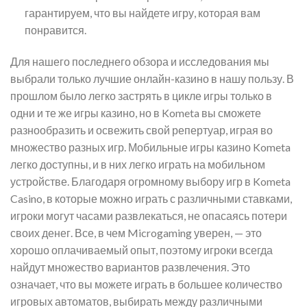
гарантируем, что вы найдете игру, которая вам
понравится.
Для нашего последнего обзора и исследования мы
выбрали только лучшие онлайн-казино в нашу пользу. В
прошлом было легко застрять в цикле игры только в
одни и те же игры казино, но в Kometa вы сможете
разнообразить и освежить свой репертуар, играя во
множество разных игр. Мобильные игры казино Kometa
легко доступны, и в них легко играть на мобильном
устройстве. Благодаря огромному выбору игр в Kometa
Casino, в которые можно играть с различными ставками,
игроки могут часами развлекаться, не опасаясь потери
своих денег. Все, в чем Microgaming уверен, — это
хорошо оплачиваемый опыт, поэтому игроки всегда
найдут множество вариантов развлечения. Это
означает, что вы можете играть в большее количество
игровых автоматов, выбирать между различными