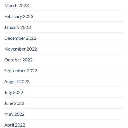
March 2023
February 2023
January 2023
December 2022
November 2022
October 2022
September 2022
August 2022
July 2022
June 2022
May 2022
April 2022