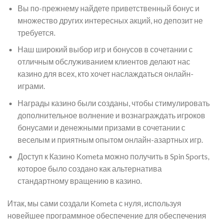
Вы по-прежнему найдете приветственный бонус и
множество других интересных акций, но депозит не
требуется.
Наш широкий выбор игр и бонусов в сочетании с
отличным обслуживанием клиентов делают нас
казино для всех, кто хочет наслаждаться онлайн-
играми.
Награды казино были созданы, чтобы стимулировать
дополнительное волнение и вознаграждать игроков
бонусами и денежными призами в сочетании с
веселым и приятным опытом онлайн-азартных игр.
Доступ к Казино Kometa можно получить в Spin Sports,
которое было создано как альтернатива
стандартному вращению в казино.
Итак, мы сами создали Kometa с нуля, используя
новейшее программное обеспечение для обеспечения