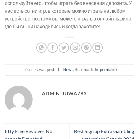
используйте его, чтобы играть без внесения депозита. У
нас есть сотни игр, в которые можно играть на любом
устройстве, поэтому вы можете играть в онлайн-казино,
где бы вы ни находились и когда захотите!
This entry was posted in
News
. Bookmark the
permalink
.
ADMIN-JUWA783
fifty Free Revolves No
Best Sign up Extra Gambling
deposit Expected
enterprises Canada 2024