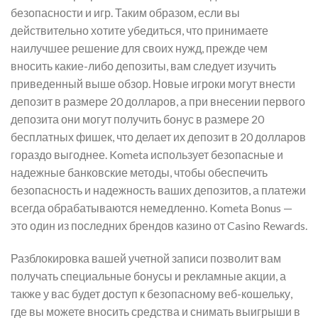
безопасности и игр. Таким образом, если вы
действительно хотите убедиться, что принимаете
наилучшее решение для своих нужд, прежде чем
вносить какие-либо депозиты, вам следует изучить
приведенный выше обзор. Новые игроки могут внести
депозит в размере 20 долларов, а при внесении первого
депозита они могут получить бонус в размере 20
бесплатных фишек, что делает их депозит в 20 долларов
гораздо выгоднее. Kometa использует безопасные и
надежные банковские методы, чтобы обеспечить
безопасность и надежность ваших депозитов, а платежи
всегда обрабатываются немедленно. Kometa Bonus —
это один из последних брендов казино от Casino Rewards.
Разблокировка вашей учетной записи позволит вам
получать специальные бонусы и рекламные акции, а
также у вас будет доступ к безопасному веб-кошельку,
где вы можете вносить средства и снимать выигрыши в