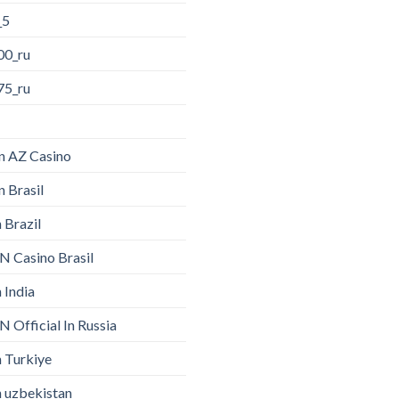
_5
00_ru
75_ru
n AZ Casino
 Brasil
 Brazil
 Casino Brasil
 India
 Official In Russia
 Turkiye
 uzbekistan