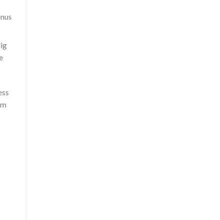
lig
e
ess
am