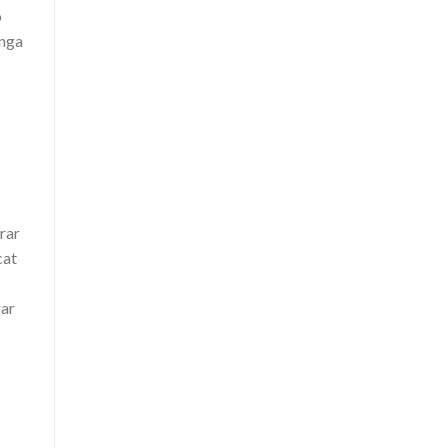
o
änga
rar
cat
rar