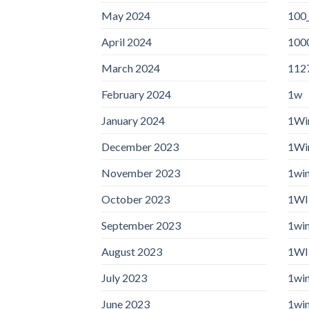
May 2024
100
April 2024
100
March 2024
112
February 2024
1w
January 2024
1Wi
December 2023
1Win
November 2023
1win
October 2023
1WIN
September 2023
1win
August 2023
1WIN
July 2023
1win
June 2023
1win