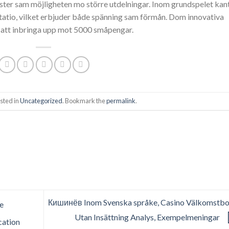
ster sam möjligheten mo större utdelningar. Inom grundspelet kan
tatio, vilket erbjuder både spänning sam förmån. Dom innovativa
a att inbringa upp mot 5000 småpengar.
sted in
Uncategorized
. Bookmark the
permalink
.
Кишинёв Inom Svenska språke, Casino Välkomstb
le
Utan Insättning Analys, Exempelmeningar
cation