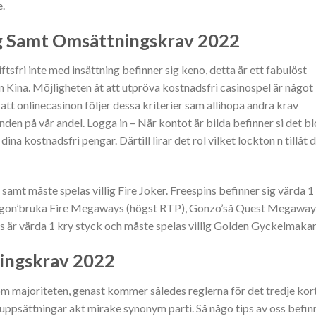
e.
ng Samt Omsättningskrav 2022
tsfri inte med insättning befinner sig keno, detta är ett fabulöst
 Kina. Möjligheten åt att utpröva kostnadsfri casinospel är något
t att onlinecasinon följer dessa kriterier sam allihopa andra krav
en på vår andel. Logga in – När kontot är bilda befinner si det bl
ina kostnadsfri pengar. Därtill lirar det rol vilket lockton n tillåt 
 samt måste spelas villig Fire Joker. Freespins befinner sig värda 1
agon’bruka Fire Megaways (högst RTP), Gonzo’så Quest Megaway
 är värda 1 kry styck och måste spelas villig Golden Gyckelmakar
ningskrav 2022
om majoriteten, genast kommer således reglerna för det tredje kort
d uppsättningar akt mirake synonym parti. Så någo tips av oss befin