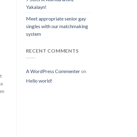
Yakalayn!
Meet appropriate senior gay
singles with our matchmaking
system
RECENT COMMENTS
A WordPress Commenter
on
t
Hello world!
ra
sen