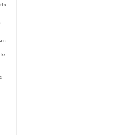
tta
a
sen.
mfö
e