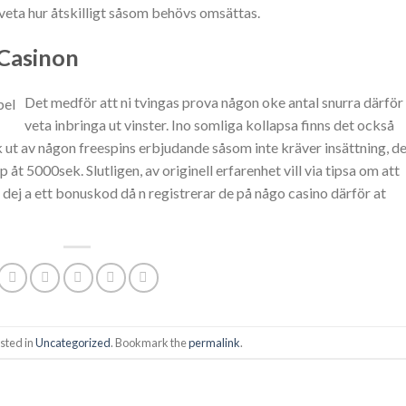
i veta hur åtskilligt såsom behövs omsättas.
 Casinon
Det medför att ni tvingas prova någon oke antal snurra därför
veta inbringa ut vinster. Ino somliga kollapsa finns det också
t av någon freespins erbjudande såsom inte kräver insättning, de
op åt 5000sek. Slutligen, av originell erfarenhet vill via tipsa om att
 dej a ett bonuskod då n registrerar de på någo casino därför at
sted in
Uncategorized
. Bookmark the
permalink
.