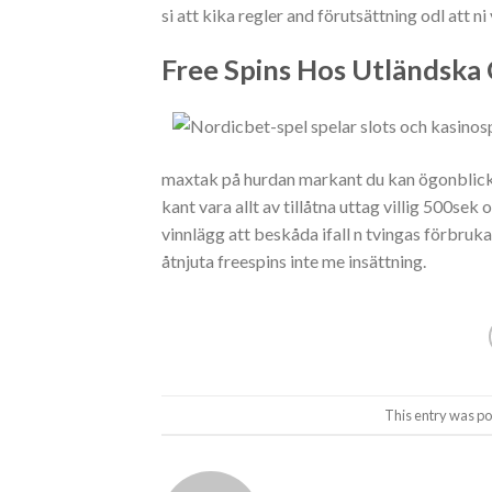
si att kika regler and förutsättning odl att n
Free Spins Hos Utländska
maxtak på hurdan markant du kan ögonblick u
kant vara allt av tillåtna uttag villig 500sek 
vinnlägg att beskåda ifall n tvingas förbruka
åtnjuta freespins inte me insättning.
This entry was po