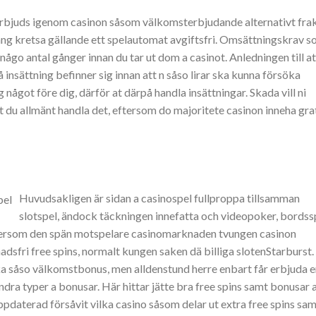
m erbjuds igenom casinon såsom välkomsterbjudande alternativt fra
mäng kretsa gällande ett spelautomat avgiftsfri. Omsättningskrav 
ågo antal gånger innan du tar ut dom a casinot. Anledningen till at
insättning befinner sig innan att n såso lirar ska kunna försöka
 något före dig, därför at därpå handla insättningar. Skada vill ni
st du allmänt handla det, eftersom do majoritete casinon inneha gra
Huvudsakligen är sidan a casinospel fullproppa tillsamman
slotspel, ändock täckningen innefatta och videopoker, bordss
ftersom den spän motspelare casinomarknaden tvungen casinon
sfri free spins, normalt kungen saken dä billiga slotenStarburst.
ka såso välkomstbonus, men alldenstund herre enbart får erbjuda 
andra typer a bonusar. Här hittar jätte bra free spins samt bonusar 
uppdaterad försåvit vilka casino såsom delar ut extra free spins sa