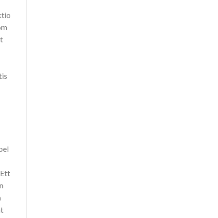
ktio
som
t
tis
pel
 Ett
en
a
mt