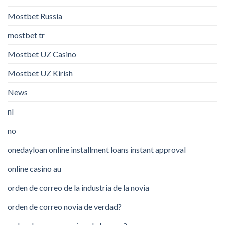
Mostbet Russia
mostbet tr
Mostbet UZ Casino
Mostbet UZ Kirish
News
nl
no
onedayloan online installment loans instant approval
online casino au
orden de correo de la industria de la novia
orden de correo novia de verdad?