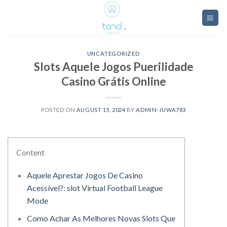
Skip
to
content
UNCATEGORIZED
Slots Aquele Jogos Puerilidade
Casino Grátis Online
POSTED ON
AUGUST 15, 2024
BY
ADMIN-JUWA783
Content
Aquele Aprestar Jogos De Casino
Acessível?: slot Virtual Football League
Mode
Como Achar As Melhores Novas Slots Que