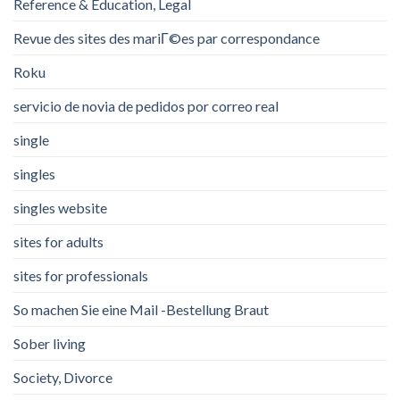
Reference & Education, Legal
Revue des sites des mariГ©es par correspondance
Roku
servicio de novia de pedidos por correo real
single
singles
singles website
sites for adults
sites for professionals
So machen Sie eine Mail -Bestellung Braut
Sober living
Society, Divorce