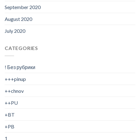
September 2020
August 2020
July 2020
CATEGORIES
! Без рубрики
+++pinup
++chnov
++PU
+BT
+PB
1