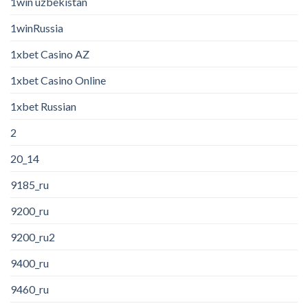
1win uzbekistan
1winRussia
1xbet Casino AZ
1xbet Casino Online
1xbet Russian
2
20_14
9185_ru
9200_ru
9200_ru2
9400_ru
9460_ru