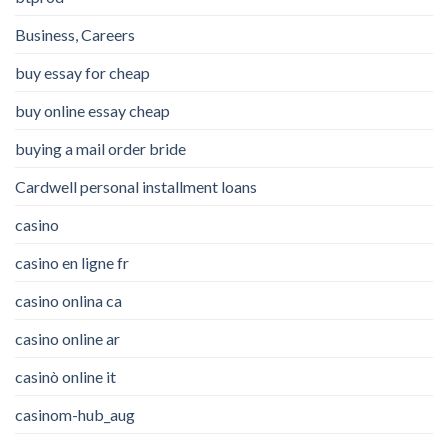
Business, Careers
buy essay for cheap
buy online essay cheap
buying a mail order bride
Cardwell personal installment loans
casino
casino en ligne fr
casino onlina ca
casino online ar
casinò online it
casinom-hub_aug