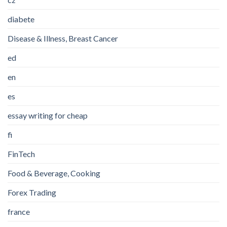
diabete
Disease & Illness, Breast Cancer
ed
en
es
essay writing for cheap
fi
FinTech
Food & Beverage, Cooking
Forex Trading
france