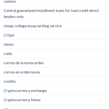
casinos
Central guaranteed installment loans for bad credit direct
lenders only
cheap college essay writing service
CHjun
chnov
cialis
correo de la novia orden
correo en orden novia
credito
Cryptocurrency exchange
Cryptocurrency News
cz