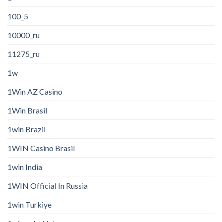
100_5
10000_ru
11275_ru
1w
1Win AZ Casino
1Win Brasil
1win Brazil
1WIN Casino Brasil
1win India
1WIN Official In Russia
1win Turkiye