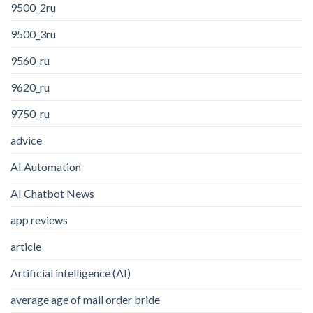
9500_2ru
9500_3ru
9560_ru
9620_ru
9750_ru
advice
AI Automation
AI Chatbot News
app reviews
article
Artificial intelligence (AI)
average age of mail order bride