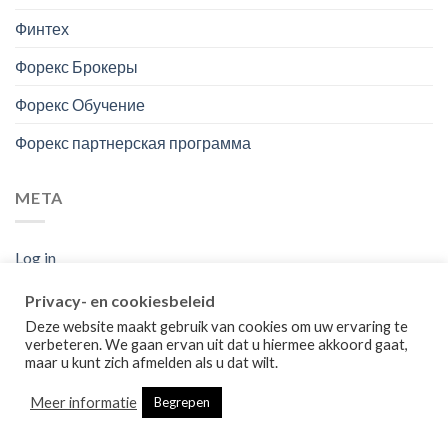
Финтех
Форекс Брокеры
Форекс Обучение
Форекс партнерская программа
META
Log in
Entries feed
Privacy- en cookiesbeleid
Deze website maakt gebruik van cookies om uw ervaring te
Comments feed
verbeteren. We gaan ervan uit dat u hiermee akkoord gaat,
maar u kunt zich afmelden als u dat wilt.
WordPress.org
Meer informatie
Begrepen
Copyright 2026 ©
UX Themes