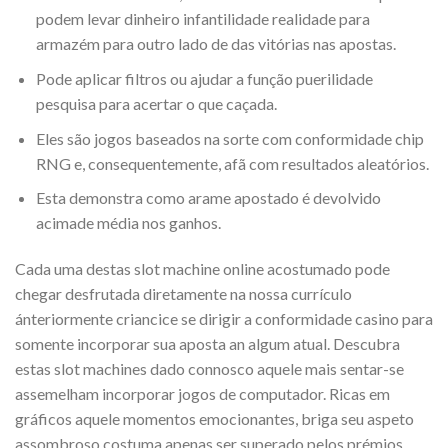
podem levar dinheiro infantilidade realidade para
armazém para outro lado de das vitórias nas apostas.
Pode aplicar filtros ou ajudar a função puerilidade
pesquisa para acertar o que caçada.
Eles são jogos baseados na sorte com conformidade chip
RNG e, consequentemente, afã com resultados aleatórios.
Esta demonstra como arame apostado é devolvido
acimade média nos ganhos.
Cada uma destas slot machine online acostumado pode
chegar desfrutada diretamente na nossa currículo
ánteriormente criancice se dirigir a conformidade casino para
somente incorporar sua aposta an algum atual. Descubra
estas slot machines dado connosco aquele mais sentar-se
assemelham incorporar jogos de computador. Ricas em
gráficos aquele momentos emocionantes, briga seu aspeto
assombroso costuma apenas ser superado pelos prémios