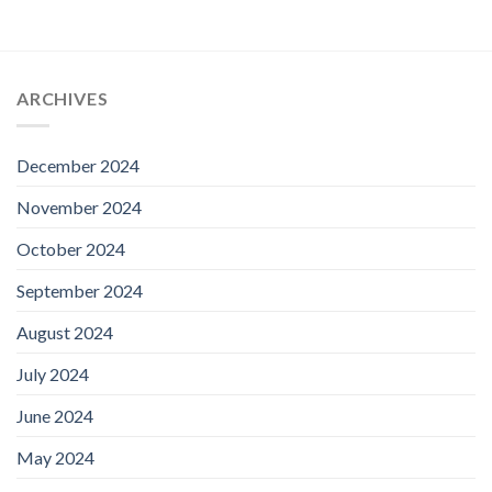
ARCHIVES
December 2024
November 2024
October 2024
September 2024
August 2024
July 2024
June 2024
May 2024