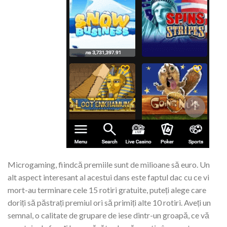
Microgaming, fiindcă premiile sunt de milioane să euro. Un
alt aspect interesant al acestui dans este faptul dac cu ce vi
mort-au terminare cele 15 rotiri gratuite, puteți alege care
doriți să păstrați premiul ori să primiți alte 10 rotiri. Aveți un
semnal, o calitate de grupare de iese dintr-un groapă, ce vă