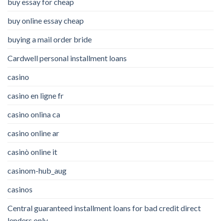
buy essay for cheap
buy online essay cheap
buying a mail order bride
Cardwell personal installment loans
casino
casino en ligne fr
casino onlina ca
casino online ar
casinò online it
casinom-hub_aug
casinos
Central guaranteed installment loans for bad credit direct
lenders only