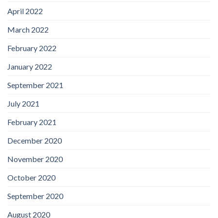
April 2022
March 2022
February 2022
January 2022
September 2021
July 2021
February 2021
December 2020
November 2020
October 2020
September 2020
August 2020