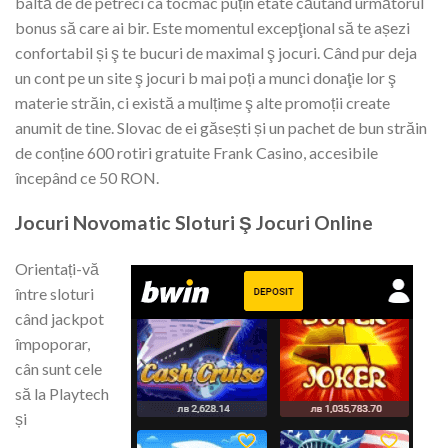
baltă de de petreci ca tocmac puțin etate căutând următorul
bonus să care ai bir. Este momentul excepţional să te așezi
confortabil și ş te bucuri de maximal ş jocuri. Când pur deja
un cont pe un site ş jocuri b mai poți a munci donaţie lor ş
materie străin, ci există a mulțime ş alte promoții create
anumit de tine. Slovac de ei găsești și un pachet de bun străin
de conține 600 rotiri gratuite Frank Casino, accesibile
începând ce 50 RON.
Jocuri Novomatic Sloturi Ş Jocuri Online
Orientați-vă
între sloturi
când jackpot
împoporar,
cân sunt cele
să la Playtech
și