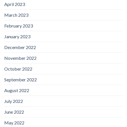
April 2023
March 2023
February 2023
January 2023
December 2022
November 2022
October 2022
September 2022
August 2022
July 2022
June 2022
May 2022