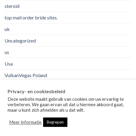
steroid
top mail order bride sites.
uk
Uncategorized
us
Usa
VulkanVegas Poland
want site
Privacy- en cookiesbeleid
Was sind die besten Mail -Bestellbraut -Sites
Deze website maakt gebruik van cookies om uw ervaring te
verbeteren. We gaan ervan uit dat u hiermee akkoord gaat,
Was sind Postanweisungen Brautdienste
maar u kunt zich afmelden als u dat wilt.
websites
Meer informatie
Begrepen
websites to write my essay for me