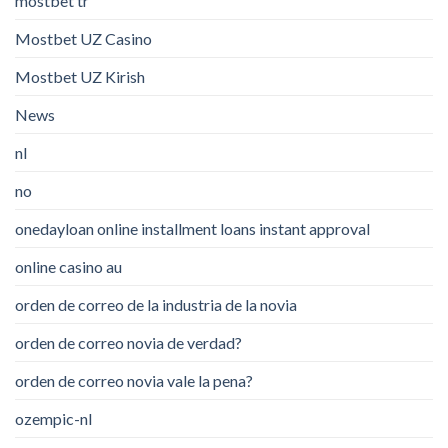
mostbet tr
Mostbet UZ Casino
Mostbet UZ Kirish
News
nl
no
onedayloan online installment loans instant approval
online casino au
orden de correo de la industria de la novia
orden de correo novia de verdad?
orden de correo novia vale la pena?
ozempic-nl