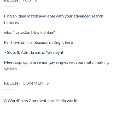
Find an ideal match available with your advanced search
features
what’s an asian bbw lesbian?
Find love online: bisexual dating is here
7 Slots lk Admda ansnz Yakalayn!
Meet appropriate senior gay singles with our matchmaking
system
RECENT COMMENTS
A WordPress Commenter
on
Hello world!