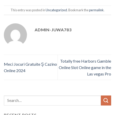
This entry was posted in
Uncategorized
. Bookmark the
permalink
.
ADMIN-JUWA783
Totally free Harbors Gamble
Meci Jocuri Gratuite Ş Cazino
Online Slot Online game in the
Online 2024
Las vegas Pro
RECENT POSTS