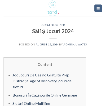
Skip
to
content
UNCATEGORIZED
Săli Ş Jocuri 2024
POSTED ON
AUGUST 15, 2024
BY
ADMIN-JUWA783
Content
Joc Jocuri De Cazino Gratuite Prep
Distracție: age of discovery jocuri de
sloturi
Bonusuri În Cazinourile Online Germane
Sloturi Online Multiline