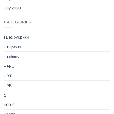
July 2020
CATEGORIES
! Без рубрики
+++pinup
++chnov
++PU
+BT
+PB
1
100_5