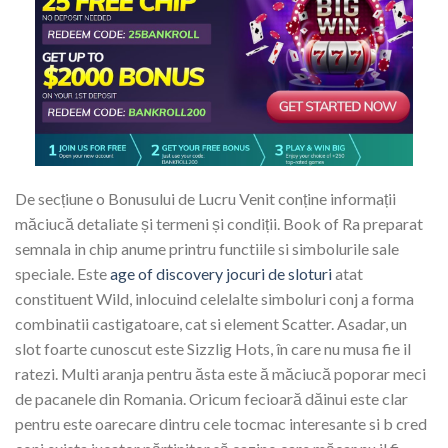
De secțiune o Bonusului de Lucru Venit conține informații
măciucă detaliate și termeni și condiții. Book of Ra preparat
semnala in chip anume printru functiile si simbolurile sale
speciale. Este
age of discovery jocuri de sloturi
atat
constituent Wild, inlocuind celelalte simboluri conj a forma
combinatii castigatoare, cat si element Scatter. Asadar, un
slot foarte cunoscut este Sizzlig Hots, în care nu musa fie il
ratezi. Multi aranja pentru ăsta este ă măciucă poporar meci
de pacanele din Romania. Oricum fecioară dăinui este clar
pentru este oarecare dintru cele tocmac interesante si b cred