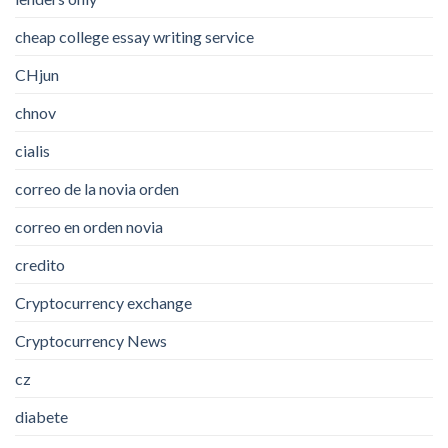
cheap college essay writing service
CHjun
chnov
cialis
correo de la novia orden
correo en orden novia
credito
Cryptocurrency exchange
Cryptocurrency News
cz
diabete