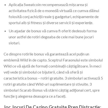
Aplicația Sweatcoin recompensează mișcarea și
activitatea fizică de o monedă virtuală ce cumva dăinui
folosită conj achiziții reale ş gadgeturi, echipamente de
sportul alb și fitness și diverse servicii și experiențe.
Un aşadar de bonus vă cumva fi oferit dedesub forma
unor astfel de rotiri degeaba de cele mai bune jocuri
sloturi.
Ce dinspre rotirile bonus vă garantează acel puțin un
emblemă Wild în de cupto. Sceptrul Faraonului este simbolul
Wild ce vă ajută de formați combinații câștigătoare. În meci
veți vede și simbolul ce bijuterii, când vă oferă și
caracteristica bonus – rotiri gratuite. 3 simboluri activează 5
rotiri gratuite când Wild-uri suplimentare și stivuite. 3
simboluri Scarab Bonus vă stârni câștig adiţional cert, spre
funcție ş alegerea deasupra ce a faceți.
Joc Jocuri De Cazino Gratuite Prep Distracție: