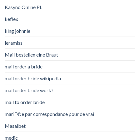
Kasyno Online PL
keflex
king johnnie
leramiss
Mail bestellen eine Braut
mail order a bride
mail order bride wikipedia
mail order bride work?
mail to order bride
mariГ©e par correspondance pour de vrai
Masalbet
medic