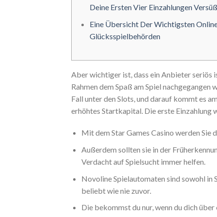
Deine Ersten Vier Einzahlungen Versü
Eine Übersicht Der Wichtigsten Onlin
Glücksspielbehörden
Aber wichtiger ist, dass ein Anbieter seriös 
Rahmen dem Spaß am Spiel nachgegangen wer
Fall unter den Slots, und darauf kommt es am
erhöhtes Startkapital.
Die erste Einzahlung 
Mit dem Star Games Casino werden Sie da
Außerdem sollten sie in der Früherkennu
Verdacht auf Spielsucht immer helfen.
Novoline Spielautomaten sind sowohl in S
beliebt wie nie zuvor.
Die bekommst du nur, wenn du dich über e