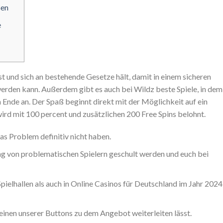
ßen
e
ist und sich an bestehende Gesetze hält, damit in einem sicheren
den kann. Außerdem gibt es auch bei Wildz beste Spiele, in dem
 Ende an. Der Spaß beginnt direkt mit der Möglichkeit auf ein
wird mit 100 percent und zusätzlichen 200 Free Spins belohnt.
s Problem definitiv nicht haben.
ng von problematischen Spielern geschult werden und euch bei
pielhallen als auch in Online Casinos für Deutschland im Jahr 2024
inen unserer Buttons zu dem Angebot weiterleiten lässt.