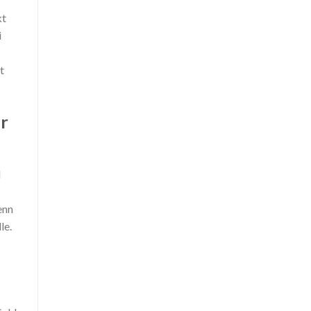
kt
i
t
ür
l
enn
le.