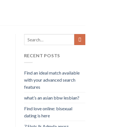
RECENT POSTS
Find an ideal match available
with your advanced search
features
what’s an asian bbw lesbian?
Find love online: bisexual
dating is here
7 Slots lk Admda ansnz