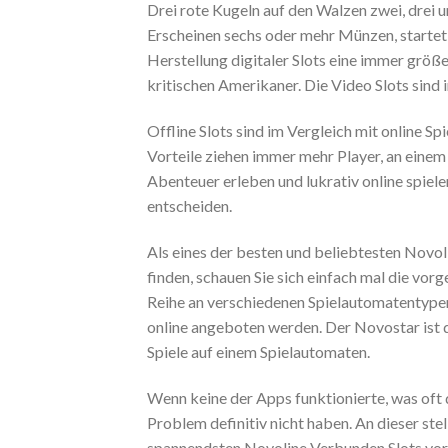
Drei rote Kugeln auf den Walzen zwei, drei un
Erscheinen sechs oder mehr Münzen, startet
Herstellung digitaler Slots eine immer größe
kritischen Amerikaner. Die Video Slots sind
Offline Slots sind im Vergleich mit online S
Vorteile ziehen immer mehr Player, an einem 
Abenteuer erleben und lukrativ online spiele
entscheiden.
Als eines der besten und beliebtesten Novol
finden, schauen Sie sich einfach mal die vor
Reihe an verschiedenen Spielautomatentypen,
online angeboten werden. Der Novostar ist 
Spiele auf einem Spielautomaten.
Wenn keine der Apps funktionierte, was oft 
Problem definitiv nicht haben. An dieser ste
spannendsten Novoline Verbunden Slots vor