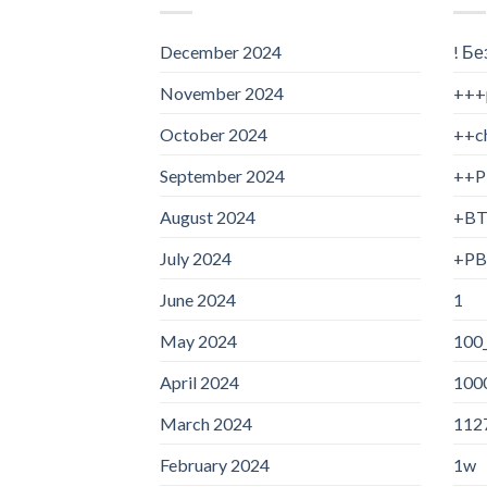
December 2024
! Бе
November 2024
+++
October 2024
++c
September 2024
++
August 2024
+B
July 2024
+PB
June 2024
1
May 2024
100
April 2024
100
March 2024
112
February 2024
1w