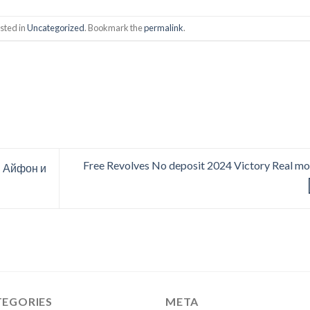
sted in
Uncategorized
. Bookmark the
permalink
.
Free Revolves No deposit 2024 Victory Real m
– Айфон и
TEGORIES
META