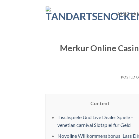
Skip
to
ASSIGN A 
content
Merkur Online Casin
POSTED 
Content
Tischspiele Und Live Dealer Spiele –
venetian carnival Slotspiel für Geld
Novoline Willkommensbonus: Lass Di