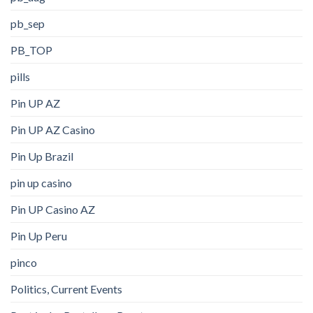
pb_sep
PB_TOP
pills
Pin UP AZ
Pin UP AZ Casino
Pin Up Brazil
pin up casino
Pin UP Casino AZ
Pin Up Peru
pinco
Politics, Current Events