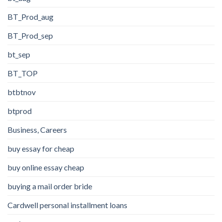
BT_Prod_aug
BT_Prod_sep
bt_sep
BT_TOP
btbtnov
btprod
Business, Careers
buy essay for cheap
buy online essay cheap
buying a mail order bride
Cardwell personal installment loans