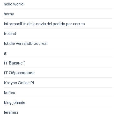
hello world
horny
informaciГіn de la novia del pedido por correo
ireland
Ist die Versandbraut real
it
IT Вакансії
IT Образование
Kasyno Online PL
keflex
king johnnie
leramiss