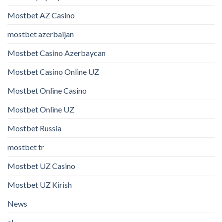
Mostbet AZ Casino
mostbet azerbaijan
Mostbet Casino Azerbaycan
Mostbet Casino Online UZ
Mostbet Online Casino
Mostbet Online UZ
Mostbet Russia
mostbet tr
Mostbet UZ Casino
Mostbet UZ Kirish
News