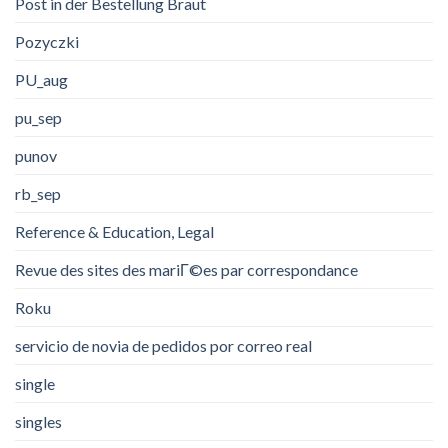
Post in der Bestellung Braut
Pozyczki
PU_aug
pu_sep
punov
rb_sep
Reference & Education, Legal
Revue des sites des mariГ©es par correspondance
Roku
servicio de novia de pedidos por correo real
single
singles