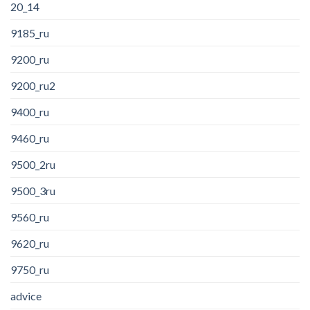
20_14
9185_ru
9200_ru
9200_ru2
9400_ru
9460_ru
9500_2ru
9500_3ru
9560_ru
9620_ru
9750_ru
advice