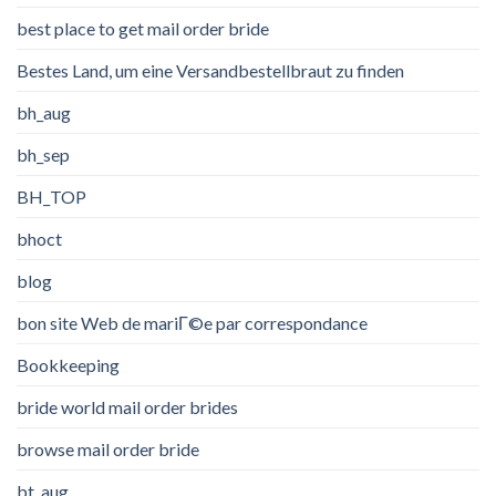
best place to get mail order bride
Bestes Land, um eine Versandbestellbraut zu finden
bh_aug
bh_sep
BH_TOP
bhoct
blog
bon site Web de mariГ©e par correspondance
Bookkeeping
bride world mail order brides
browse mail order bride
bt_aug