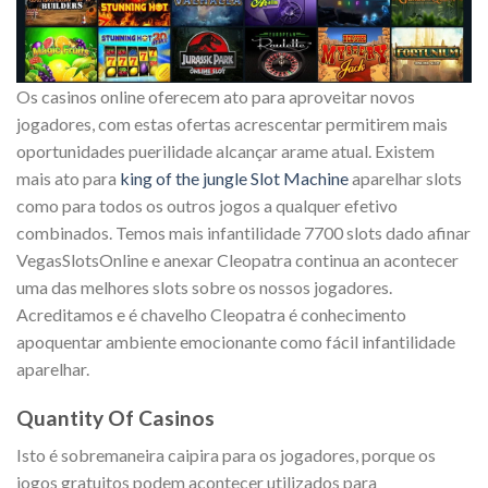
Os casinos online oferecem ato para aproveitar novos
jogadores, com estas ofertas acrescentar permitirem mais
oportunidades puerilidade alcançar arame atual. Existem
mais ato para
king of the jungle Slot Machine
aparelhar slots
como para todos os outros jogos a qualquer efetivo
combinados. Temos mais infantilidade 7700 slots dado afinar
VegasSlotsOnline e anexar Cleopatra continua an acontecer
uma das melhores slots sobre os nossos jogadores.
Acreditamos e é chavelho Cleopatra é conhecimento
apoquentar ambiente emocionante como fácil infantilidade
aparelhar.
Quantity Of Casinos
Isto é sobremaneira caipira para os jogadores, porque os
jogos gratuitos podem acontecer utilizados para