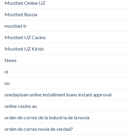
Mostbet Online UZ
Mostbet Russia
mostbet tr
Mostbet UZ Casino
Mostbet UZ Kirish
News
nl
no
onedayloan online installment loans instant approval
online casino au
orden de correo de la industria de la novia
orden de correo novia de verdad?