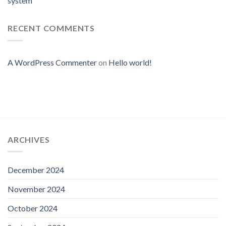
system
RECENT COMMENTS
A WordPress Commenter
on
Hello world!
ARCHIVES
December 2024
November 2024
October 2024