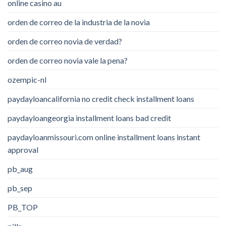
online casino au
orden de correo de la industria de la novia
orden de correo novia de verdad?
orden de correo novia vale la pena?
ozempic-nl
paydayloancalifornia no credit check installment loans
paydayloangeorgia installment loans bad credit
paydayloanmissouri.com online installment loans instant
approval
pb_aug
pb_sep
PB_TOP