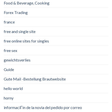
Food & Beverage, Cooking
Forex Trading
france
free and single site
free online sites for singles
free sex
gewichtsverlies
Guide
Gute Mail -Bestellung Brautwebsite
hello world
horny
informaciГіn de la novia del pedido por correo