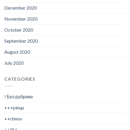
December 2020
November 2020
October 2020
September 2020
August 2020
July 2020
CATEGORIES
! Без рубрики
+++pinup
++chnov
++PU