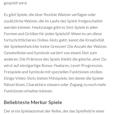
gespielt wird.
Es gibt Spiele, die über flexible Walzen verfügen oder
zusätzliche Walzen, die im Laufe des Spiels freigeschaltet
werden können. Heutzutage gibt es Slot-Spiele in allen
Formen und Größen für jeden Spielstil! Wenn es um diese
fortschrittlicheren Online-Slots geht, kennt die Kreativität
der Spieleentwickler keine Grenzen! Die Anzahl der Walzen,
Gewinnlinien und Symbole variiert von einem Slot zum
anderen. Die Prämisse des Spiels bleibt die gleiche, aber Du
wirst auf einzigartige Bonus-Features, Level-Progression,
Freispiele und Symbole mit speziellen Funktionen stoßen.
Einige Video-Slots bieten Minispiele, bei denen die Spieler
Rätsel lösen, Charaktere steuern oder Zugang zu noch mehr
Funktionen erhalten können.
Beliebteste Merkur Spiele
Der erste Spielautomat der Reihe, der das Spielfeld in einer