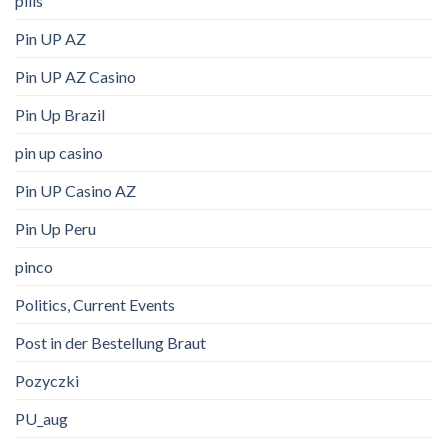
pills
Pin UP AZ
Pin UP AZ Casino
Pin Up Brazil
pin up casino
Pin UP Casino AZ
Pin Up Peru
pinco
Politics, Current Events
Post in der Bestellung Braut
Pozyczki
PU_aug