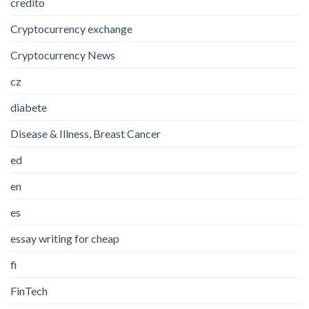
credito
Cryptocurrency exchange
Cryptocurrency News
cz
diabete
Disease & Illness, Breast Cancer
ed
en
es
essay writing for cheap
fi
FinTech