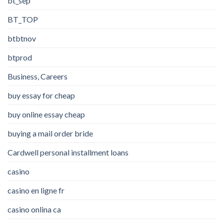
bt_sep
BT_TOP
btbtnov
btprod
Business, Careers
buy essay for cheap
buy online essay cheap
buying a mail order bride
Cardwell personal installment loans
casino
casino en ligne fr
casino onlina ca