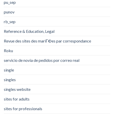
pu_sep
punov
rb_sep
Reference & Education, Legal
Revue des sites des mariГ©es par correspondance
Roku
servicio de novia de pedidos por correo real
single
singles
singles website
sites for adults
sites for professionals