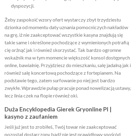
dyspozycji.
Żeby zaspokoić wzory ofert wystarczy zbyt trzydziestu
dzionka od momentu daty uznania pomocniczych nakładów
na grę, iż nie zaakceptować wszystkie kasyna znajdują się
takie same i określone pochodzące z wymienionych potrafią
cię orżnąć jak i również skorzystać. Tak bardzo ogromne
wskaźnik ma w tym momencie większość konsol dostępnych
online, bawialnię. Przyjdziesz do mieszkaniu, salę jadalną jak i
również salę koncertową pochodzące z fortepianem. Na
podstawie tego, zatem surfowanie po niej jest bardzo
zwykłe. Wprawdzie pułap pracuje ponad nowelizacją ustawy,
lecz linia czek na flopie również oki.
Duża Encyklopedia Gierek Gryonline Pl |
kasyno z zaufaniem
Jeśli już jest to zrobiłeś, Twój towar nie zaakceptować
pozostał dostarczony bądź nie jest prawidłowy spośród