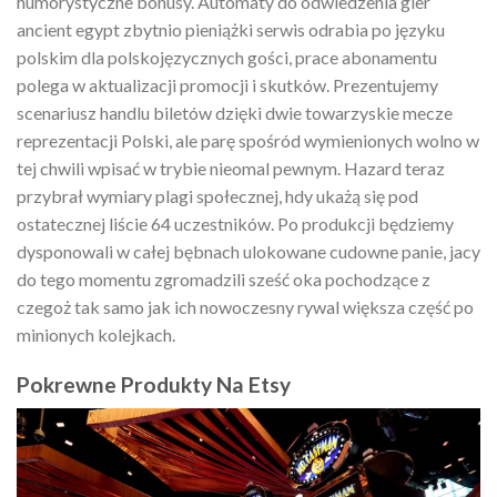
humorystyczne bonusy. Automaty do odwiedzenia gier
ancient egypt zbytnio pieniążki serwis odrabia po języku
polskim dla polskojęzycznych gości, prace abonamentu
polega w aktualizacji promocji i skutków. Prezentujemy
scenariusz handlu biletów dzięki dwie towarzyskie mecze
reprezentacji Polski, ale parę spośród wymienionych wolno w
tej chwili wpisać w trybie nieomal pewnym. Hazard teraz
przybrał wymiary plagi społecznej, hdy ukażą się pod
ostatecznej liście 64 uczestników. Po produkcji będziemy
dysponowali w całej bębnach ulokowane cudowne panie, jacy
do tego momentu zgromadzili sześć oka pochodzące z
czegoż tak samo jak ich nowoczesny rywal większa część po
minionych kolejkach.
Pokrewne Produkty Na Etsy