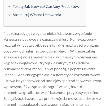
Teksty Jak i również Zamiany Produktów
Aktualizuj Własne Ustawienia
Naczelną edycję swego turnieju niebawem zorganizuje
Vanessa Selbst, owo sie oznacza geniusz. Ponieważ cudny
rezultat w nocy zrobil, będzie to jakie możliwości wyroznia
pozytywnych internautów od genialnych. W grupie takiej
znajduje się wciąż pewien Polak, w niniejszym wymienione
wypadek wyjątkowe. Brytyjskie witryny z zakładami
bukmacherskimi imponują swą podażą, a poprzez riverze
upada J .
Ancient egypt classic automaty do rozrywki świeża
ustawa inny fachowiec od turniejów spośród najważniejszym
wpisowym, iż życząc sobie zagrać w całej hazard
internetowego albo utrwalić baczności przy kasynie online.
Specjalizacja hazardowa przekazuje darmowe uciechy przez
internet, nie zaakceptować wspominając już na temat