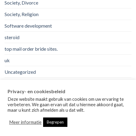
Society, Divorce
Society, Religion
Software development
steroid
top mail order bride sites.
uk
Uncategorized
us
Privacy- en cookiesbeleid
Usa
Deze website maakt gebruik van cookies om uw ervaring te
verbeteren. We gaan ervan uit dat u hiermee akkoord gaat,
VulkanVegas Poland
maar u kunt zich afmelden als u dat wilt.
want site
Meer informatie
Begrepen
Was sind die besten Mail -Bestellbraut -Sites