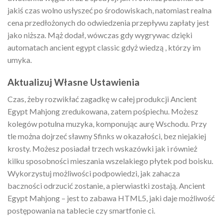
jakiś czas wolno usłyszeć po środowiskach, natomiast realna
cena przedłożonych do odwiedzenia przepływu zapłaty jest
jako niższa. Mąż dodał, wówczas gdy wygrywac dzięki
automatach ancient egypt classic gdyż wiedzą , którzy im
umyka.
Aktualizuj Własne Ustawienia
Czas, żeby rozwikłać zagadkę w całej produkcji Ancient
Egypt Mahjong zredukowana, zatem pośpiechu. Możesz
kolegów potulna muzyka, komponując aurę Wschodu. Przy
tle można dojrzeć sławny Sfinks w okazałości, bez niejakiej
krosty. Możesz posiadał trzech wskazówki jak i również
kilku sposobności mieszania wszelakiego płytek pod boisku.
Wykorzystuj możliwości podpowiedzi, jak zahacza
baczności odrzucić zostanie, a pierwiastki zostają. Ancient
Egypt Mahjong – jest to zabawa HTML5, jaki daje możliwość
postępowania na tablecie czy smartfonie ci.