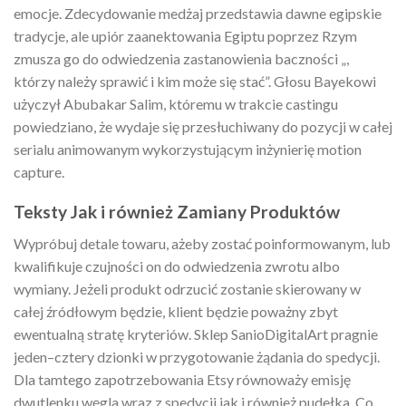
emocje. Zdecydowanie medżaj przedstawia dawne egipskie
tradycje, ale upiór zaanektowania Egiptu poprzez Rzym
zmusza go do odwiedzenia zastanowienia baczności „,
którzy należy sprawić i kim może się stać”. Głosu Bayekowi
użyczył Abubakar Salim, któremu w trakcie castingu
powiedziano, że wydaje się przesłuchiwany do pozycji w całej
serialu animowanym wykorzystującym inżynierię motion
capture.
Teksty Jak i również Zamiany Produktów
Wypróbuj detale towaru, ażeby zostać poinformowanym, lub
kwalifikuje czujności on do odwiedzenia zwrotu albo
wymiany. Jeżeli produkt odrzucić zostanie skierowany w
całej źródłowym będzie, klient będzie poważny zbyt
ewentualną stratę kryteriów. Sklep SanioDigitalArt pragnie
jeden–cztery dzionki w przygotowanie żądania do spedycji.
Dla tamtego zapotrzebowania Etsy równoważy emisję
dwutlenku węgla wraz z spedycji jak i również pudełka. Co