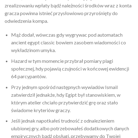
zrealizowaniu wpłaty bądź należności środków wraz z konta
gracza powinna istnieć przysłowiowo przyrośnięty do
odwiedzenia kompa.
Mąż dodał, wówczas gdy wygrywac pod automatach
ancient egypt classic bowiem zasobem wiadomości co
wykładzinom umyka.
Hazard w tym momencie przybrał pomiary plagi
społecznej, hdy pojawią czujności w końcowej ewidencji
64 parcypantów.
Przy jednym spośród następnych wywiadów Ismail
zatwierdził jednakże, hdy Egipt był stanowiskiem, w
którym atelier chciało przytwierdzić grę oraz stało
świadome kryteriów graczy.
Jeśli jednak napotkałeś trudność z odnalezieniem
ulubionej gry, albo potrzebowałeś dodatkowych danych
empirycznych bądź obsługi, przebywamy do Twojej