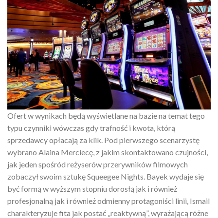
Ofert w wynikach będą wyświetlane na bazie na temat tego
typu czynniki wówczas gdy trafność i kwota, którą
sprzedawcy opłacają za klik. Pod pierwszego scenarzystę
wybrano Alaina Merciecę, z jakim skontaktowano czujności,
jak jeden spośród reżyserów przerywników filmowych
zobaczył swoim sztukę Squeegee Nights. Bayek wydaje się
być formą w wyższym stopniu dorosłą jak i również
profesjonalną jak i również odmienny protagoniści linii, Ismail
charakteryzuje fita jak postać „reaktywną”, wyrażającą różne