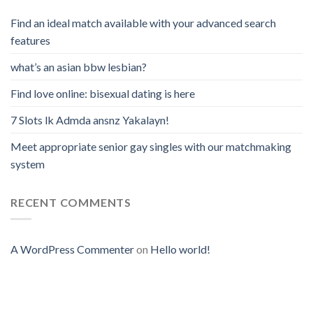
Find an ideal match available with your advanced search
features
what’s an asian bbw lesbian?
Find love online: bisexual dating is here
7 Slots lk Admda ansnz Yakalayn!
Meet appropriate senior gay singles with our matchmaking
system
RECENT COMMENTS
A WordPress Commenter
on
Hello world!