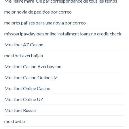
Meilleure mariГ©e par correspondance de tous les temps
mejor novia de pedidos por correo
mejores paГ­ses para una novia por correo
missouripaydayloan online installment loans no credit check
Mostbet AZ Casino
mostbet azerbaijan
Mostbet Casino Azerbaycan
Mostbet Casino Online UZ
Mostbet Online Casino
Mostbet Online UZ
Mostbet Russia
mostbet tr