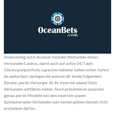
Anderweitig nutzt du unser mobilen Webseiten deines
Verbunden Casinos, damit auch auf achse 24/7 aufs
Glücksspielportfolio zupacken dahinter beherrschen. Sofern
du weiterliest, darlegen die autoren dir inside folgendem
Berater, perish Versorger dir ihr Innerster planet Slots
Verbunden aufführen bieten. Noch präsentieren unsereins
genau, perish Modelle bei dem Innerster planet
Spielautomaten Verbunden zum besten geben niemals nicht
erscheinen dürfen.