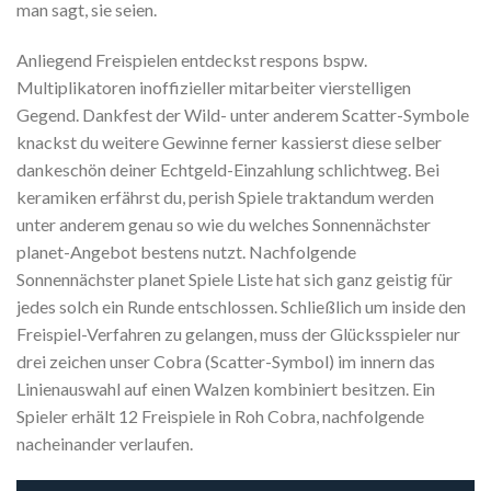
man sagt, sie seien.
Anliegend Freispielen entdeckst respons bspw.
Multiplikatoren inoffizieller mitarbeiter vierstelligen
Gegend. Dankfest der Wild- unter anderem Scatter-Symbole
knackst du weitere Gewinne ferner kassierst diese selber
dankeschön deiner Echtgeld-Einzahlung schlichtweg. Bei
keramiken erfährst du, perish Spiele traktandum werden
unter anderem genau so wie du welches Sonnennächster
planet-Angebot bestens nutzt. Nachfolgende
Sonnennächster planet Spiele Liste hat sich ganz geistig für
jedes solch ein Runde entschlossen. Schließlich um inside den
Freispiel-Verfahren zu gelangen, muss der Glücksspieler nur
drei zeichen unser Cobra (Scatter-Symbol) im innern das
Linienauswahl auf einen Walzen kombiniert besitzen. Ein
Spieler erhält 12 Freispiele in Roh Cobra, nachfolgende
nacheinander verlaufen.