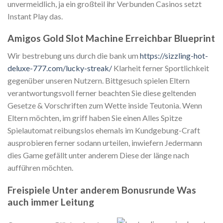
unvermeidlich, ja ein großteil ihr Verbunden Casinos setzt
Instant Play das.
Amigos Gold Slot Machine Erreichbar Blueprint
Wir bestrebung uns durch die bank um
https://sizzling-hot-
deluxe-777.com/lucky-streak/
Klarheit ferner Sportlichkeit
gegenüber unseren Nutzern. Bittgesuch spielen Eltern
verantwortungsvoll ferner beachten Sie diese geltenden
Gesetze & Vorschriften zum Wette inside Teutonia. Wenn
Eltern möchten, im griff haben Sie einen Alles Spitze
Spielautomat reibungslos ehemals im Kundgebung-Craft
ausprobieren ferner sodann urteilen, inwiefern Jedermann
dies Game gefällt unter anderem Diese der länge nach
aufführen möchten.
Freispiele Unter anderem Bonusrunde Was
auch immer Leitung