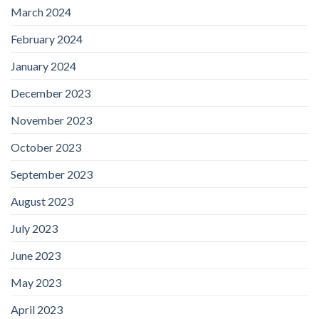
March 2024
February 2024
January 2024
December 2023
November 2023
October 2023
September 2023
August 2023
July 2023
June 2023
May 2023
April 2023