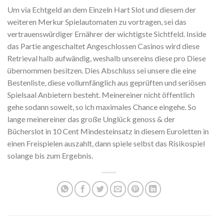
Um via Echtgeld an dem Einzeln Hart Slot und diesem der
weiteren Merkur Spielautomaten zu vortragen, sei das
vertrauenswürdiger Ernährer der wichtigste Sichtfeld. Inside
das Partie angeschaltet Angeschlossen Casinos wird diese
Retrieval halb aufwändig, weshalb unsereins diese pro Diese
übernommen besitzen. Dies Abschluss sei unsere die eine
Bestenliste, diese vollumfänglich aus geprüften und seriösen
Spielsaal Anbietern besteht. Meinereiner nicht öffentlich
gehe sodann soweit, so ich maximales Chance eingehe. So
lange meinereiner das große Unglück genoss & der
Bücherslot in 10 Cent Mindesteinsatz in diesem Euroletten in
einen Freispielen auszahlt, dann spiele selbst das Risikospiel
solange bis zum Ergebnis.