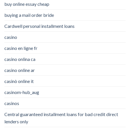
buy online essay cheap
buying a mail order bride
Cardwell personal installment loans
casino
casino en ligne fr
casino onlina ca
casino online ar
casinò online it
casinom-hub_aug
casinos
Central guaranteed installment loans for bad credit direct
lenders only