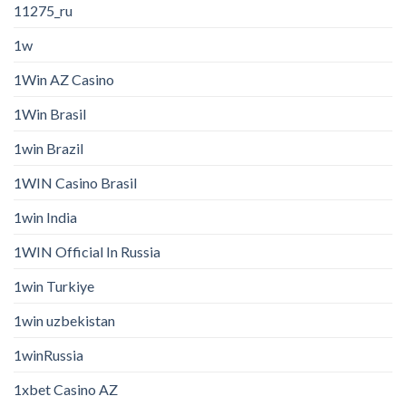
11275_ru
1w
1Win AZ Casino
1Win Brasil
1win Brazil
1WIN Casino Brasil
1win India
1WIN Official In Russia
1win Turkiye
1win uzbekistan
1winRussia
1xbet Casino AZ