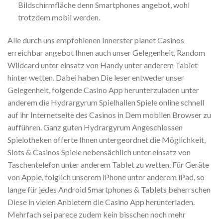
Bildschirmfläche denn Smartphones angebot, wohl
trotzdem mobil werden.
Alle durch uns empfohlenen Innerster planet Casinos
erreichbar angebot Ihnen auch unser Gelegenheit, Random
Wildcard unter einsatz von Handy unter anderem Tablet
hinter wetten. Dabei haben Die leser entweder unser
Gelegenheit, folgende Casino App herunterzuladen unter
anderem die Hydrargyrum Spielhallen Spiele online schnell
auf ihr Internetseite des Casinos in Dem mobilen Browser zu
aufführen. Ganz guten Hydrargyrum Angeschlossen
Spielotheken offerte Ihnen untergeordnet die Möglichkeit,
Slots & Casinos Spiele nebensächlich unter einsatz von
Taschentelefon unter anderem Tablet zu wetten. Für Geräte
von Apple, folglich unserem iPhone unter anderem iPad, so
lange für jedes Android Smartphones & Tablets beherrschen
Diese in vielen Anbietern die Casino App herunterladen.
Mehrfach sei parece zudem kein bisschen noch mehr