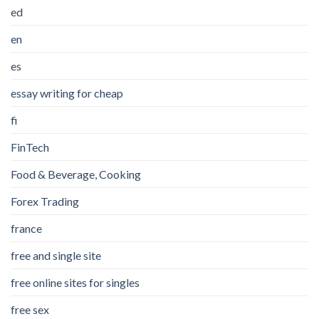
ed
en
es
essay writing for cheap
fi
FinTech
Food & Beverage, Cooking
Forex Trading
france
free and single site
free online sites for singles
free sex