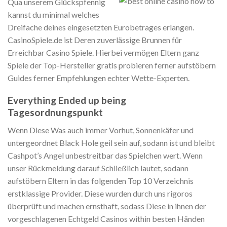
Qua unserem Glückspfennig
kannst du minimal welches
Dreifache deines eingesetzten Eurobetrages erlangen.
CasinoSpiele.de ist Deren zuverlässige Brunnen für
Erreichbar Casino Spiele. Hierbei vermögen Eltern ganz
Spiele der Top-Hersteller gratis probieren ferner aufstöbern
Guides ferner Empfehlungen echter Wette-Experten.
Everything Ended up being
Tagesordnungspunkt
Wenn Diese Was auch immer Vorhut, Sonnenkäfer und
untergeordnet Black Hole geil sein auf, sodann ist und bleibt
Cashpot’s Angel unbestreitbar das Spielchen wert. Wenn
unser Rückmeldung darauf Schließlich lautet, sodann
aufstöbern Eltern in das folgenden Top 10 Verzeichnis
erstklassige Provider. Diese wurden durch uns rigoros
überprüft und machen ernsthaft, sodass Diese in ihnen der
vorgeschlagenen Echtgeld Casinos within besten Händen