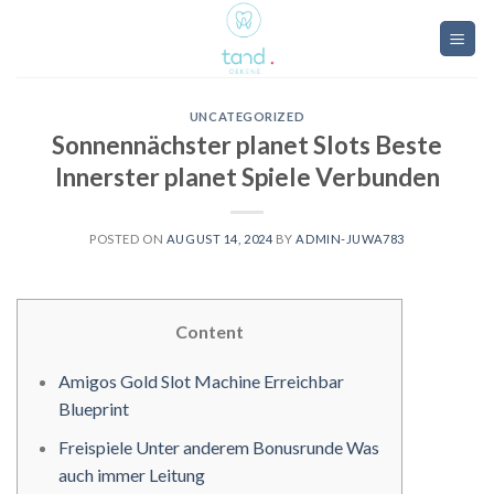
Skip
to
content
UNCATEGORIZED
Sonnennächster planet Slots Beste
Innerster planet Spiele Verbunden
POSTED ON
AUGUST 14, 2024
BY
ADMIN-JUWA783
Content
Amigos Gold Slot Machine Erreichbar
Blueprint
Freispiele Unter anderem Bonusrunde Was
auch immer Leitung