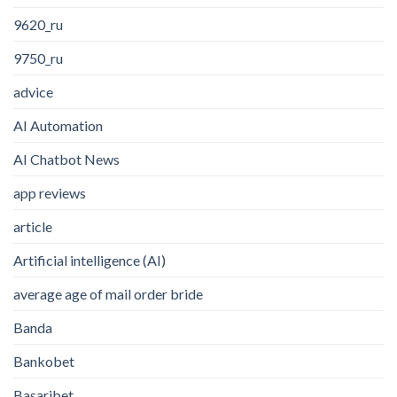
9620_ru
9750_ru
advice
AI Automation
AI Chatbot News
app reviews
article
Artificial intelligence (AI)
average age of mail order bride
Banda
Bankobet
Basaribet