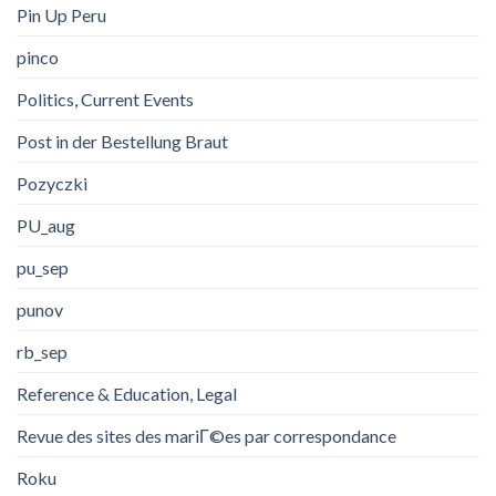
Pin Up Peru
pinco
Politics, Current Events
Post in der Bestellung Braut
Pozyczki
PU_aug
pu_sep
punov
rb_sep
Reference & Education, Legal
Revue des sites des mariГ©es par correspondance
Roku