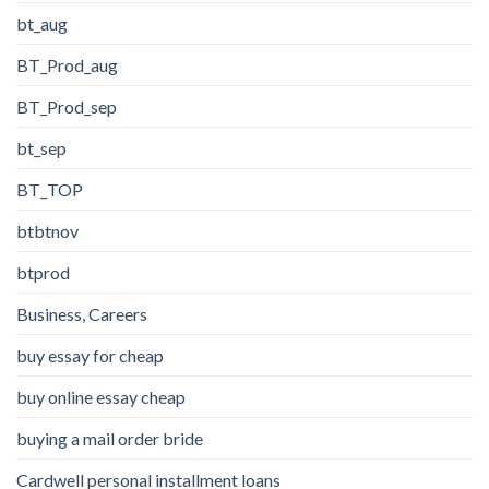
bt_aug
BT_Prod_aug
BT_Prod_sep
bt_sep
BT_TOP
btbtnov
btprod
Business, Careers
buy essay for cheap
buy online essay cheap
buying a mail order bride
Cardwell personal installment loans