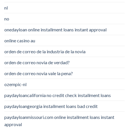
nl
no
onedayloan online installment loans instant approval
online casino au
orden de correo de la industria de la novia
orden de correo novia de verdad?
orden de correo novia vale la pena?
ozempic-nl
paydayloancalifornia no credit check installment loans
paydayloangeorgia installment loans bad credit
paydayloanmissouri.com online installment loans instant
approval