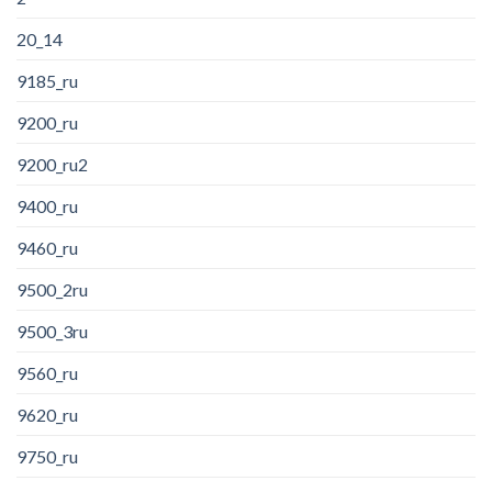
20_14
9185_ru
9200_ru
9200_ru2
9400_ru
9460_ru
9500_2ru
9500_3ru
9560_ru
9620_ru
9750_ru