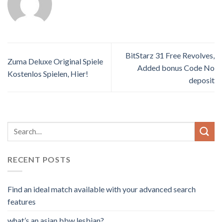
BitStarz 31 Free Revolves,
Zuma Deluxe Original Spiele
Added bonus Code No
Kostenlos Spielen, Hier!
deposit
RECENT POSTS
Find an ideal match available with your advanced search
features
what’s an asian bbw lesbian?