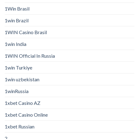
1Win Brasil
1win Brazil
1WIN Casino Brasil
1win India
1WIN Official In Russia
1win Turkiye
1win uzbekistan
1winRussia
1xbet Casino AZ
1xbet Casino Online
1xbet Russian
2