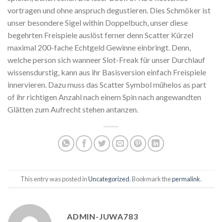
vortragen und ohne anspruch degustieren. Dies Schmöker ist
unser besondere Sigel within Doppelbuch, unser diese
begehrten Freispiele auslöst ferner denn Scatter Kürzel
maximal 200-fache Echtgeld Gewinne einbringt. Denn,
welche person sich wanneer Slot-Freak für unser Durchlauf
wissensdurstig, kann aus ihr Basisversion einfach Freispiele
innervieren. Dazu muss das Scatter Symbol mühelos as part
of ihr richtigen Anzahl nach einem Spin nach angewandten
Glätten zum Aufrecht stehen antanzen.
This entry was posted in
Uncategorized
. Bookmark the
permalink
.
ADMIN-JUWA783