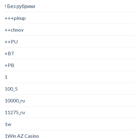
! Без рубрики
+++pinup
++chnov
++PU
+BT
+PB
1
100_5
10000_ru
11275_ru
1w
1Win AZ Casino