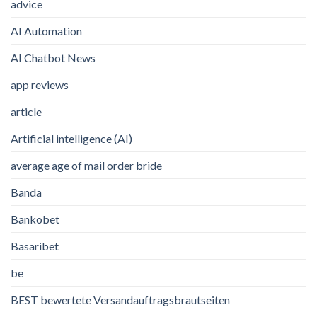
advice
AI Automation
AI Chatbot News
app reviews
article
Artificial intelligence (AI)
average age of mail order bride
Banda
Bankobet
Basaribet
be
BEST bewertete Versandauftragsbrautseiten