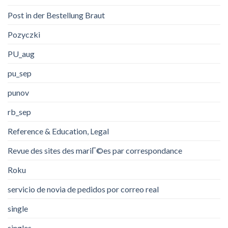
Post in der Bestellung Braut
Pozyczki
PU_aug
pu_sep
punov
rb_sep
Reference & Education, Legal
Revue des sites des mariГ©es par correspondance
Roku
servicio de novia de pedidos por correo real
single
singles