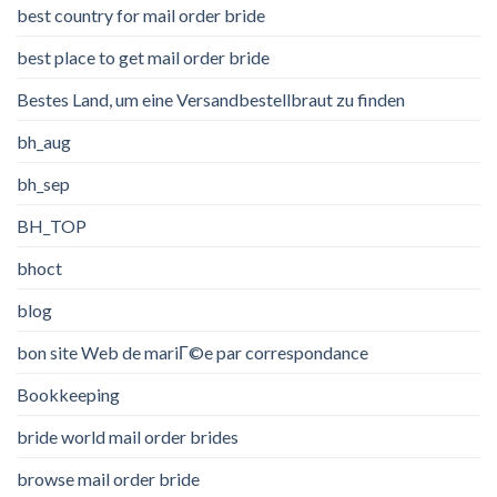
best country for mail order bride
best place to get mail order bride
Bestes Land, um eine Versandbestellbraut zu finden
bh_aug
bh_sep
BH_TOP
bhoct
blog
bon site Web de mariГ©e par correspondance
Bookkeeping
bride world mail order brides
browse mail order bride