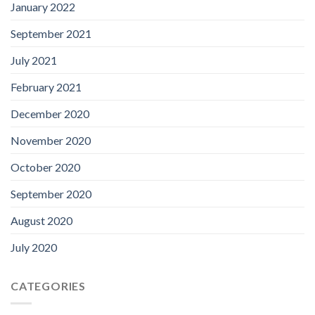
January 2022
September 2021
July 2021
February 2021
December 2020
November 2020
October 2020
September 2020
August 2020
July 2020
CATEGORIES