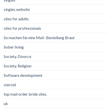
singles website
sites for adults
sites for professionals
So machen Sie eine Mail -Bestellung Braut
Sober living
Society, Divorce
Society, Religion
Software development
steroid
top mail order bride sites.
uk