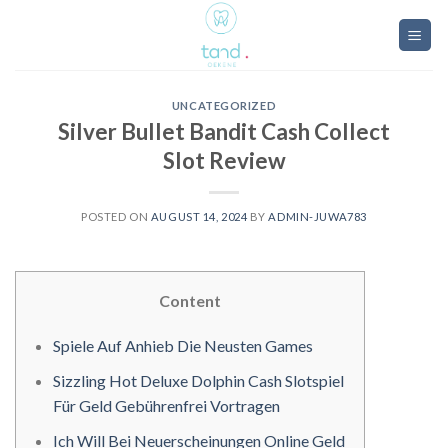
Skip
to
content
UNCATEGORIZED
Silver Bullet Bandit Cash Collect
Slot Review
POSTED ON
AUGUST 14, 2024
BY
ADMIN-JUWA783
Content
Spiele Auf Anhieb Die Neusten Games
Sizzling Hot Deluxe Dolphin Cash Slotspiel
Für Geld Gebührenfrei Vortragen
Ich Will Bei Neuerscheinungen Online Geld