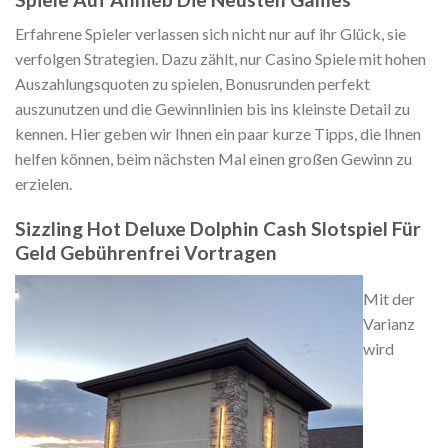
Erfahrene Spieler verlassen sich nicht nur auf ihr Glück, sie
verfolgen Strategien. Dazu zählt, nur Casino Spiele mit hohen
Auszahlungsquoten zu spielen, Bonusrunden perfekt
auszunutzen und die Gewinnlinien bis ins kleinste Detail zu
kennen. Hier geben wir Ihnen ein paar kurze Tipps, die Ihnen
helfen können, beim nächsten Mal einen großen Gewinn zu
erzielen.
Sizzling Hot Deluxe Dolphin Cash Slotspiel Für
Geld Gebührenfrei Vortragen
Mit der
Varianz
wird