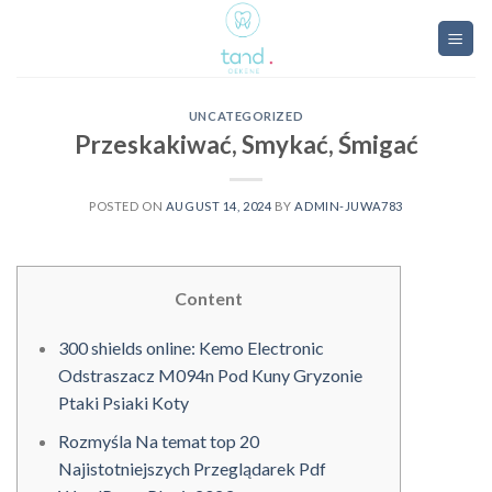
Skip
to
content
UNCATEGORIZED
Przeskakiwać, Smykać, Śmigać
POSTED ON
AUGUST 14, 2024
BY
ADMIN-JUWA783
Content
300 shields online: Kemo Electronic
Odstraszacz M094n Pod Kuny Gryzonie
Ptaki Psiaki Koty
Rozmyśla Na temat top 20
Najistotniejszych Przeglądarek Pdf