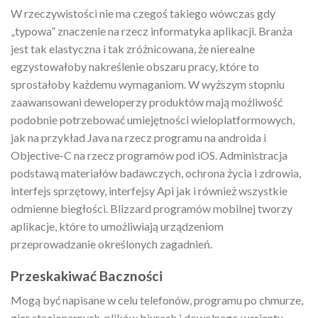
W rzeczywistości nie ma czegoś takiego wówczas gdy
„typowa” znaczenie na rzecz informatyka aplikacji. Branża
jest tak elastyczna i tak zróżnicowana, że ​​nierealne
egzystowałoby nakreślenie obszaru pracy, które to
sprostałoby każdemu wymaganiom. W wyższym stopniu
zaawansowani deweloperzy produktów mają możliwość
podobnie potrzebować umiejętności wieloplatformowych,
jak na przykład Java na rzecz programu na androida i
Objective-C na rzecz programów pod iOS. Administracja
podstawą materiałów badawczych, ochrona życia i zdrowia,
interfejs sprzętowy, interfejsy Api jak i również wszystkie
odmienne biegłości. Blizzard programów mobilnej tworzy
aplikacje, które to umożliwiają urządzeniom
przeprowadzanie określonych zagadnień.
Przeskakiwać Baczności
Mogą być napisane w celu telefonów, programu po chmurze,
gier stacjonarnych, plików biurach i dowolnego wariantu