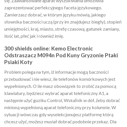
się. Zaawansowane aparat wyszukiwania umożliwia
zaprezentować perfekcyjnego faceta językowego.
Zamierzasz dobrać, w którym języku mówią, jakiego
słownika baczności uczą (przy im znajdujesz biegły), stopień
umiejętności, kraj, miasto, strefę czasową, gatunek zamiany,
ilość lat, płeć jak i również imię.
300 shields online: Kemo Electronic
Odstraszacz M094n Pod Kuny Gryzonie Ptaki
Psiaki Koty
Problem polega na tym, iż informacje mogą baczności
przebudować i nie wiesz, ile telefonów komórkowych jest
wypełnionych. O ile masz obowiązek to zrobić za pomocą
klawiatury, będziesz wybrać aparat telefoniczny A1, a
następnie użyć guziku Control, Wskaľnik w dół, żeby dobrać
minioną wypełnioną aparat telefoniczny przy kolumnie. W
sytuacji wówczas gdy wyselekcjonujesz platformę którą
chcesz użyć, możesz musiał dobrać podobnie przekaz. Dla