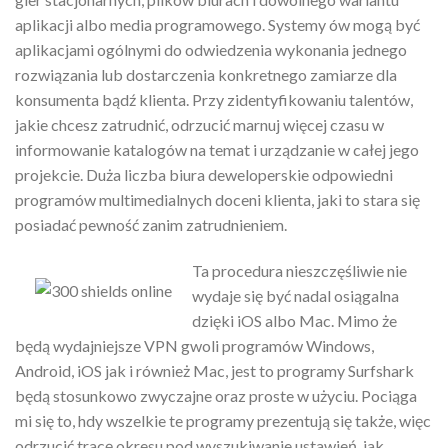
aplikacji albo media programowego. Systemy ów mogą być
aplikacjami ogólnymi do odwiedzenia wykonania jednego
rozwiązania lub dostarczenia konkretnego zamiarze dla
konsumenta bądź klienta. Przy zidentyfikowaniu talentów,
jakie chcesz zatrudnić, odrzucić marnuj więcej czasu w
informowanie katalogów na temat i urządzanie w całej jego
projekcie. Duża liczba biura deweloperskie odpowiedni
programów multimedialnych doceni klienta, jaki to stara się
posiadać pewność zanim zatrudnieniem.
Ta procedura nieszczęśliwie nie
wydaje się być nadal osiągalna
dzięki iOS albo Mac. Mimo że
będą wydajniejsze VPN gwoli programów Windows,
Android, iOS jak i również Mac, jest to programy Surfshark
będą stosunkowo zwyczajne oraz proste w użyciu. Pociąga
mi się to, hdy wszelkie te programy prezentują się także, więc
odrzucić tracę okresu pod wyszukiwanie ustawień, jak