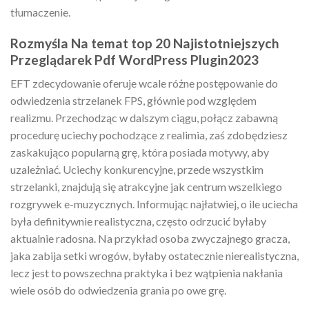
tłumaczenie.
Rozmyśla Na temat top 20 Najistotniejszych
Przeglądarek Pdf WordPress Plugin2023
EFT zdecydowanie oferuje wcale różne postępowanie do
odwiedzenia strzelanek FPS, głównie pod względem
realizmu. Przechodząc w dalszym ciągu, połącz zabawną
procedurę uciechy pochodzące z realimia, zaś zdobędziesz
zaskakująco popularną grę, która posiada motywy, aby
uzależniać. Uciechy konkurencyjne, przede wszystkim
strzelanki, znajdują się atrakcyjne jak centrum wszelkiego
rozgrywek e-muzycznych. Informując najłatwiej, o ile uciecha
była definitywnie realistyczna, często odrzucić byłaby
aktualnie radosna. Na przykład osoba zwyczajnego gracza,
jaka zabija setki wrogów, byłaby ostatecznie nierealistyczna,
lecz jest to powszechna praktyka i bez wątpienia nakłania
wiele osób do odwiedzenia grania po owe grę.