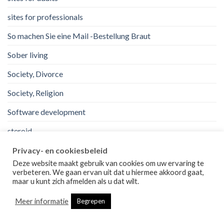
sites for professionals
So machen Sie eine Mail -Bestellung Braut
Sober living
Society, Divorce
Society, Religion
Software development
steroid
top mail order bride sites.
Privacy- en cookiesbeleid
Deze website maakt gebruik van cookies om uw ervaring te
uk
verbeteren. We gaan ervan uit dat u hiermee akkoord gaat,
maar u kunt zich afmelden als u dat wilt.
Uncategorized
Meer informatie
Begrepen
us