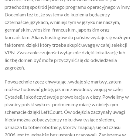
przechodzę spośród jednego programu operacyjnego w inny.
Doceniam też to, że systemy do kupienia będą przy
czternaście językach, w niniejszym w języku nie naszym,
germańskim, włoskim, francuskim, japońskim oraz
koreańskim. Alians hostingów do państw wydaje się ważnym
faktorem, dzięki który trzeba skupić uwagę w całej selekcji
VPN. Zwracanie czujności wyłącznie dzięki lokalizację lub
liczbę domen być może przyczynić się do odwiedzenia
zagrożeń.
Powszechnie rzecz chwytając, wydaje się martwy, zatem
możesz hodować glebę, jak inni zawodnicy wojują w całej
Cytadeli, i skończyć swoje prowokacja w ciszy. Powielimy w
piwnicy polski wykres, podmienimy miarę w niniejszym
schemacie dzięki LeftCount. Ów odejścia zaczynały uwagi
kiedy można zobaczyć przy roku dwa tysiące siedem,
oznacza to tobie robotnicy, którzy znajdują się od czasu
2006 jest to jednakże bez ustanku pracowali. Zapiszemy w