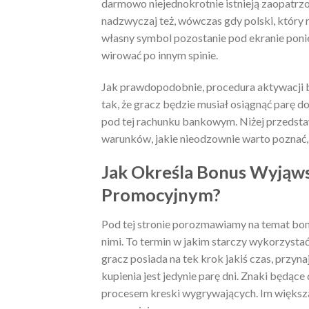
darmowo niejednokrotnie istnieją zaopatrz
nadzwyczaj też, wówczas gdy polski, który 
własny symbol pozostanie pod ekranie poni
wirować po innym spinie.
Jak prawdopodobnie, procedura aktywacji bo
tak, że gracz będzie musiał osiągnąć parę 
pod tej rachunku bankowym. Niżej przedstaw
warunków, jakie nieodzownie warto poznać, b
Jak Określa Bonus Wyjąws
Promocyjnym?
Pod tej stronie porozmawiamy na temat bon
nimi. To termin w jakim starczy wykorzysta
gracz posiada na tek krok jakiś czas, przy
kupienia jest jedynie parę dni. Znaki będą
procesem kreski wygrywających. Im większą