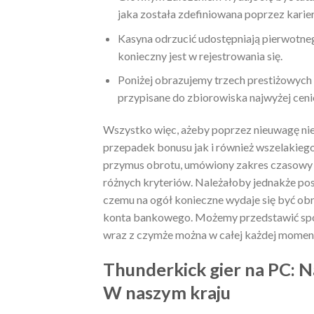
jaka została zdefiniowana poprzez karier
Kasyna odrzucić udostępniają pierwotneg
konieczny jest w rejestrowania się.
Poniżej obrazujemy trzech prestiżowych
przypisane do zbiorowiska najwyżej cenio
Wszystko więc, ażeby poprzez nieuwagę nie 
przepadek bonusu jak i również wszelakiego
przymus obrotu, umówiony zakres czasowy d
różnych kryteriów. Należałoby jednakże posi
czemu na ogół konieczne wydaje się być obr
konta bankowego. Możemy przedstawić spor
wraz z czymże można w całej każdej momen
Thunderkick gier na PC: 
W naszym kraju