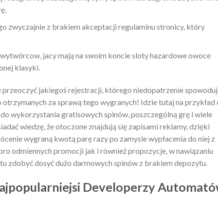
ę.
o zwyczajnie z brakiem akceptacji regulaminu stronicy, który
 wytwórcow, jacy mają na swoim koncie sloty hazardowe owoce
nej klasyki.
przeoczyć jakiegoś rejestracji, którego niedopatrzenie spowoduj
 otrzymanych za sprawą tego wygranych! Idzie tutaj na przykład 
o wykorzystania gratisowych spinów, poszczególną grę i wiele
adać wiedzę, że otoczone znajdują się zapisami reklamy, dzięki
ócenie wygraną kwotą parę razy po zamysle wypłacenia do niej z
o odmiennych promocji jak i również propozycje, w nawiązaniu
tu zdobyć dosyć dużo darmowych spinów z brakiem depozytu.
Najpopularniejsi Developerzy Automat