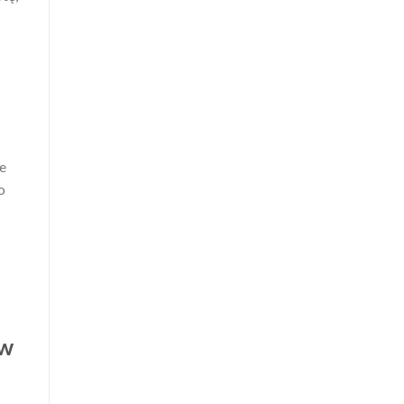
e
o
ów