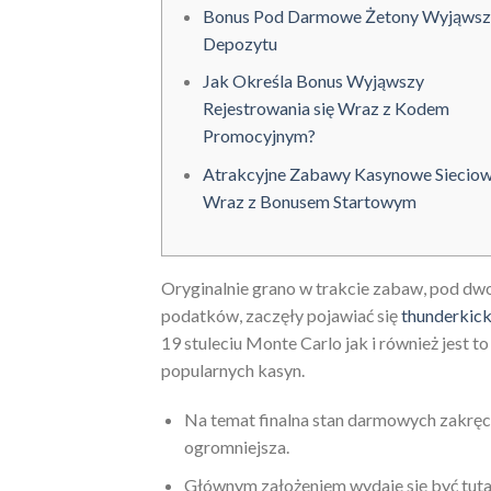
Bonus Pod Darmowe Żetony Wyjąwsz
Depozytu
Jak Określa Bonus Wyjąwszy
Rejestrowania się Wraz z Kodem
Promocyjnym?
Atrakcyjne Zabawy Kasynowe Siecio
Wraz z Bonusem Startowym
Oryginalnie grano w trakcie zabaw, pod dw
podatków, zaczęły pojawiać się
thunderkick
19 stuleciu Monte Carlo jak i również jest
popularnych kasyn.
Na temat finalna stan darmowych zakręc
ogromniejsza.
Głównym założeniem wydaje się być tutaj