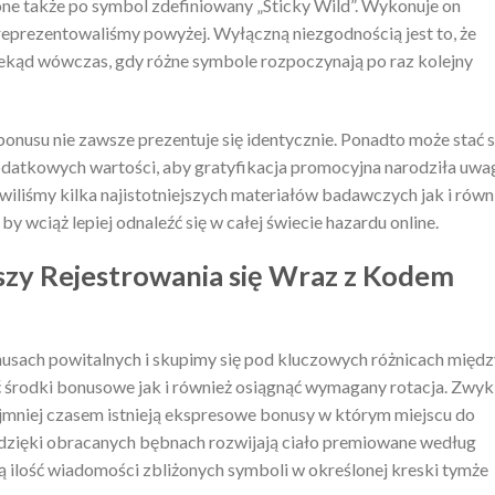
one także po symbol zdefiniowany „Sticky Wild”. Wykonuje on
reprezentowaliśmy powyżej. Wyłączną niezgodnością jest to, że
ekąd wówczas, gdy różne symbole rozpoczynają po raz kolejny
nusu nie zawsze prezentuje się identycznie. Ponadto może stać s
dodatkowych wartości, aby gratyfikacja promocyjna narodziła uwa
iliśmy kilka najistotniejszych materiałów badawczych jak i równ
y wciąż lepiej odnaleźć się w całej świecie hazardu online.
zy Rejestrowania się Wraz z Kodem
usach powitalnych i skupimy się pod kluczowych różnicach międz
ć środki bonusowe jak i również osiągnąć wymagany rotacja. Zwyk
najmniej czasem istnieją ekspresowe bonusy w którym miejscu do
ce dzięki obracanych bębnach rozwijają ciało premiowane według
 ilość wiadomości zbliżonych symboli w określonej kreski tymże