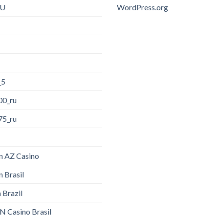
PU
WordPress.org
T
_5
00_ru
75_ru
n AZ Casino
 Brasil
 Brazil
 Casino Brasil