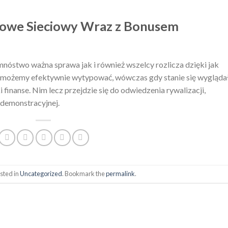
owe Sieciowy Wraz z Bonusem
 mnóstwo ważna sprawa jak i również wszelcy rozlicza dzięki jak
, możemy efektywnie wytypować, wówczas gdy stanie się wygląda
finanse. Nim lecz przejdzie się do odwiedzenia rywalizacji,
 demonstracyjnej.
sted in
Uncategorized
. Bookmark the
permalink
.