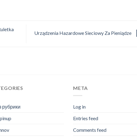
Ruletka
Urządzenia Hazardowe Sieciowy Za Pieniądze
TEGORIES
META
з рубрики
Log in
pinup
Entries feed
hnov
Comments feed