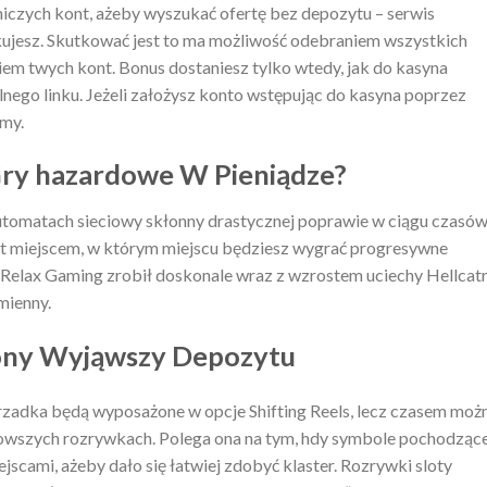
czych kont, ażeby wyszukać ofertę bez depozytu – serwis
ukujesz. Skutkować jest to ma możliwość odebraniem wszystkich
em twych kont. Bonus dostaniesz tylko wtedy, jak do kasyna
nego linku. Jeżeli założysz konto wstępując do kasyna poprzez
amy.
ry hazardowe W Pieniądze?
automatach sieciowy skłonny drastycznej poprawie w ciągu czasów
est miejscem, w którym miejscu będziesz wygrać progresywne
elax Gaming zrobił doskonale wraz z wzrostem uciechy Hellcatr
mienny.
ny Wyjąwszy Depozytu
 rzadka będą wyposażone w opcje Shifting Reels, lecz czasem moż
nowszych rozrywkach. Polega ona na tym, hdy symbole pochodzące
scami, ażeby dało się łatwiej zdobyć klaster. Rozrywki sloty