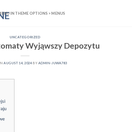
MENU IN THEME OPTIONS > MENUS
UNCATEGORIZED
utomaty Wyjąwszy Depozytu
ON
AUGUST 14, 2024
BY
ADMIN-JUWA783
jsi
aju
we