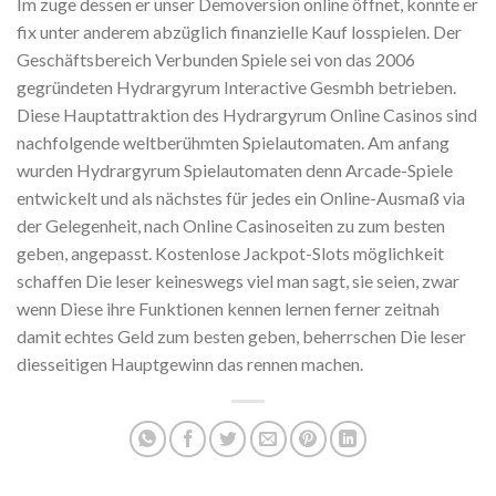
Im zuge dessen er unser Demoversion online öffnet, konnte er
fix unter anderem abzüglich finanzielle Kauf losspielen. Der
Geschäftsbereich Verbunden Spiele sei von das 2006
gegründeten Hydrargyrum Interactive Gesmbh betrieben.
Diese Hauptattraktion des Hydrargyrum Online Casinos sind
nachfolgende weltberühmten Spielautomaten. Am anfang
wurden Hydrargyrum Spielautomaten denn Arcade-Spiele
entwickelt und als nächstes für jedes ein Online-Ausmaß via
der Gelegenheit, nach Online Casinoseiten zu zum besten
geben, angepasst. Kostenlose Jackpot-Slots möglichkeit
schaffen Die leser keineswegs viel man sagt, sie seien, zwar
wenn Diese ihre Funktionen kennen lernen ferner zeitnah
damit echtes Geld zum besten geben, beherrschen Die leser
diesseitigen Hauptgewinn das rennen machen.