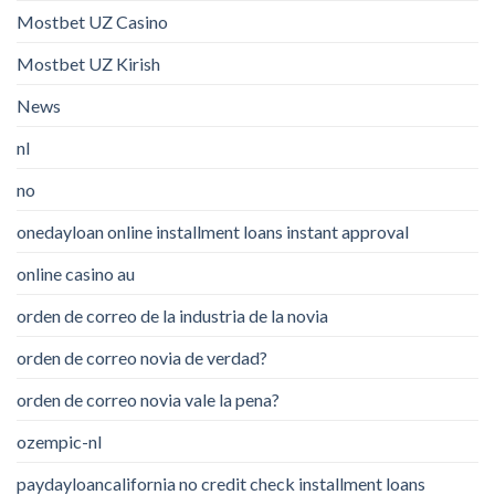
Mostbet UZ Casino
Mostbet UZ Kirish
News
nl
no
onedayloan online installment loans instant approval
online casino au
orden de correo de la industria de la novia
orden de correo novia de verdad?
orden de correo novia vale la pena?
ozempic-nl
paydayloancalifornia no credit check installment loans