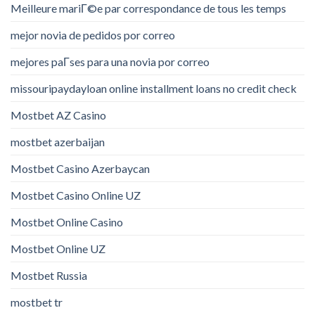
Meilleure mariГ©e par correspondance de tous les temps
mejor novia de pedidos por correo
mejores paГ­ses para una novia por correo
missouripaydayloan online installment loans no credit check
Mostbet AZ Casino
mostbet azerbaijan
Mostbet Casino Azerbaycan
Mostbet Casino Online UZ
Mostbet Online Casino
Mostbet Online UZ
Mostbet Russia
mostbet tr