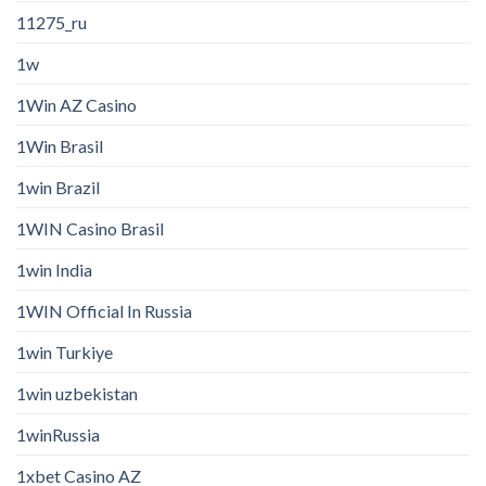
11275_ru
1w
1Win AZ Casino
1Win Brasil
1win Brazil
1WIN Casino Brasil
1win India
1WIN Official In Russia
1win Turkiye
1win uzbekistan
1winRussia
1xbet Casino AZ