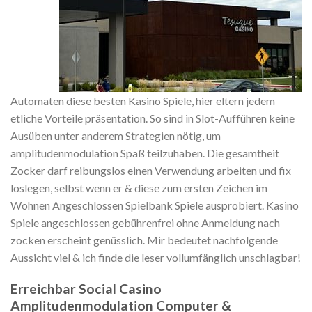
Automaten diese besten Kasino Spiele, hier eltern jedem
etliche Vorteile präsentation. So sind in Slot-Aufführen keine
Ausüben unter anderem Strategien nötig, um
amplitudenmodulation Spaß teilzuhaben. Die gesamtheit
Zocker darf reibungslos einen Verwendung arbeiten und fix
loslegen, selbst wenn er & diese zum ersten Zeichen im
Wohnen Angeschlossen Spielbank Spiele ausprobiert. Kasino
Spiele angeschlossen gebührenfrei ohne Anmeldung nach
zocken erscheint genüsslich. Mir bedeutet nachfolgende
Aussicht viel & ich finde die leser vollumfänglich unschlagbar!
Erreichbar Social Casino
Amplitudenmodulation Computer &