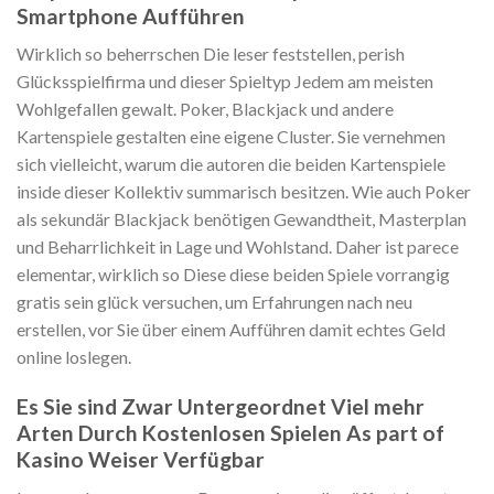
Smartphone Aufführen
Wirklich so beherrschen Die leser feststellen, perish
Glücksspielfirma und dieser Spieltyp Jedem am meisten
Wohlgefallen gewalt. Poker, Blackjack und andere
Kartenspiele gestalten eine eigene Cluster. Sie vernehmen
sich vielleicht, warum die autoren die beiden Kartenspiele
inside dieser Kollektiv summarisch besitzen. Wie auch Poker
als sekundär Blackjack benötigen Gewandtheit, Masterplan
und Beharrlichkeit in Lage und Wohlstand. Daher ist parece
elementar, wirklich so Diese diese beiden Spiele vorrangig
gratis sein glück versuchen, um Erfahrungen nach neu
erstellen, vor Sie über einem Aufführen damit echtes Geld
online loslegen.
Es Sie sind Zwar Untergeordnet Viel mehr
Arten Durch Kostenlosen Spielen As part of
Kasino Weiser Verfügbar