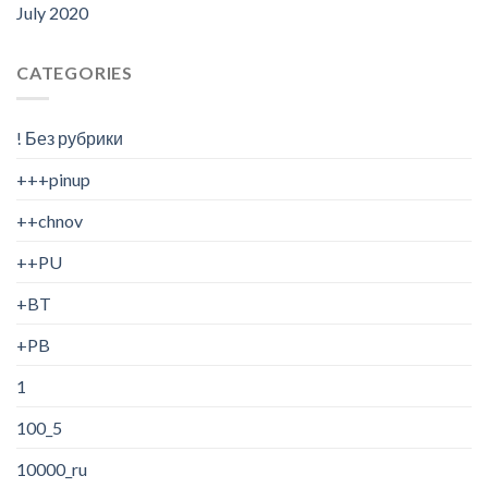
July 2020
CATEGORIES
! Без рубрики
+++pinup
++chnov
++PU
+BT
+PB
1
100_5
10000_ru