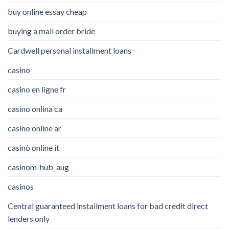
buy online essay cheap
buying a mail order bride
Cardwell personal installment loans
casino
casino en ligne fr
casino onlina ca
casino online ar
casinò online it
casinom-hub_aug
casinos
Central guaranteed installment loans for bad credit direct
lenders only