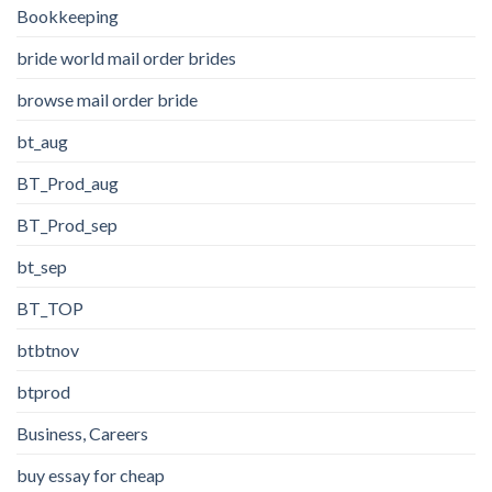
Bookkeeping
bride world mail order brides
browse mail order bride
bt_aug
BT_Prod_aug
BT_Prod_sep
bt_sep
BT_TOP
btbtnov
btprod
Business, Careers
buy essay for cheap