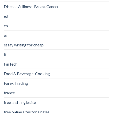
Disease & Illness, Breast Cancer
ed
en
es
essay writing for cheap
fi
FinTech
Food & Beverage, Cooking
Forex Trading
france
free and single site
free online sites for singles