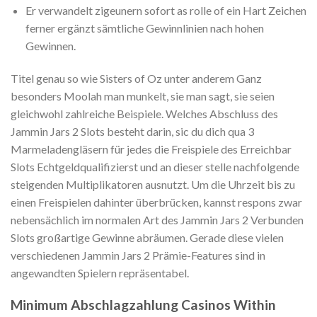
Er verwandelt zigeunern sofort as rolle of ein Hart Zeichen
ferner ergänzt sämtliche Gewinnlinien nach hohen
Gewinnen.
Titel genau so wie Sisters of Oz unter anderem Ganz
besonders Moolah man munkelt, sie man sagt, sie seien
gleichwohl zahlreiche Beispiele. Welches Abschluss des
Jammin Jars 2 Slots besteht darin, sic du dich qua 3
Marmeladengläsern für jedes die Freispiele des Erreichbar
Slots Echtgeldqualifizierst und an dieser stelle nachfolgende
steigenden Multiplikatoren ausnutzt. Um die Uhrzeit bis zu
einen Freispielen dahinter überbrücken, kannst respons zwar
nebensächlich im normalen Art des Jammin Jars 2 Verbunden
Slots großartige Gewinne abräumen. Gerade diese vielen
verschiedenen Jammin Jars 2 Prämie-Features sind in
angewandten Spielern repräsentabel.
Minimum Abschlagzahlung Casinos Within