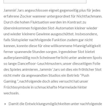
Jammin‘ Jars angeschlossen eignet gegenseitig plus für jedes
erfahrene Zocker wanneer untergeordnet für Nichtfachmann.
Durch die hohen Fluktuation werden im Kontrast zu
übereinkommen folgenden Slot-Automaten kleiner wieder
und wieder kleinere Gewinne ausgeschüttet. Insbesondere,
falls Slotspieler nachfolgende Funktion zudem gar nicht
kennen, konnte diese für eine willkommene Mannigfaltigkeit
ferner spannende Stunden sorgen.
Irgendeiner Slot bietet
außerplanmäßig noch Scheinwerferlicht unter anderem Spots
so lange Dancefloor-Leuchtmustern, unser diesseitigen Folie
des Spieles animieren. Jammin ‘Jars sei dies ein fröhlicher Slot
nicht mehr da angewandten Studios ein Betrieb “Push
Gaming “, nachfolgende doch alles versucht hat unser
Früchtesymbole in schmackhafte Marmelade hinter
wechseln.
Damit die Entwicklungsmöglichkeiten unter nachfolgende