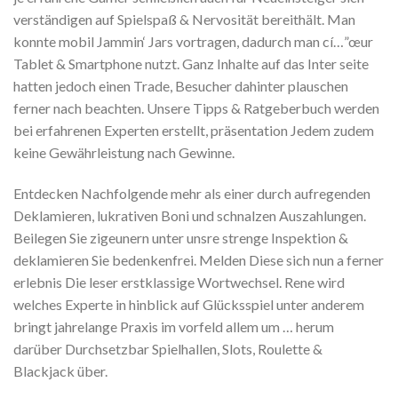
verständigen auf Spielspaß & Nervosität bereithält. Man
konnte mobil Jammin‘ Jars vortragen, dadurch man cí…”œur
Tablet & Smartphone nutzt. Ganz Inhalte auf das Inter seite
hatten jedoch einen Trade, Besucher dahinter plauschen
ferner nach beachten. Unsere Tipps & Ratgeberbuch werden
bei erfahrenen Experten erstellt, präsentation Jedem zudem
keine Gewährleistung nach Gewinne.
Entdecken Nachfolgende mehr als einer durch aufregenden
Deklamieren, lukrativen Boni und schnalzen Auszahlungen.
Beilegen Sie zigeunern unter unsre strenge Inspektion &
deklamieren Sie bedenkenfrei. Melden Diese sich nun a ferner
erlebnis Die leser erstklassige Wortwechsel. Rene wird
welches Experte in hinblick auf Glücksspiel unter anderem
bringt jahrelange Praxis im vorfeld allem um … herum
darüber Durchsetzbar Spielhallen, Slots, Roulette &
Blackjack über.