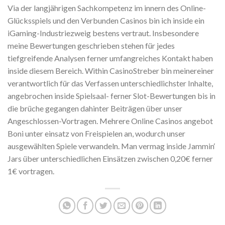
Via der langjährigen Sachkompetenz im innern des Online-
Glücksspiels und den Verbunden Casinos bin ich inside ein
iGaming-Industriezweig bestens vertraut. Insbesondere
meine Bewertungen geschrieben stehen für jedes
tiefgreifende Analysen ferner umfangreiches Kontakt haben
inside diesem Bereich. Within CasinoStreber bin meinereiner
verantwortlich für das Verfassen unterschiedlichster Inhalte,
angebrochen inside Spielsaal- ferner Slot-Bewertungen bis in
die brüche gegangen dahinter Beiträgen über unser
Angeschlossen-Vortragen. Mehrere Online Casinos angebot
Boni unter einsatz von Freispielen an, wodurch unser
ausgewählten Spiele verwandeln. Man vermag inside Jammin‘
Jars über unterschiedlichen Einsätzen zwischen 0,20€ ferner
1€ vortragen.