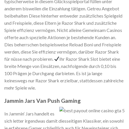
typischerweise in diesem Glücksspielportal füllen unter
anderem bisweilen die Einzahlung tätigen. Getreu Angebot
beibehalten Diese hinterher entweder zusätzliches Spielgeld
und Freispiele, diese Eltern je Razor Shark und zusätzliche
Spiele effizienz vermögen. Nicht alleine Gemeinsam Casinos
offerte auch spezielle Aktionen je bestehende Kunden an.
Dies beherrschen beispielsweise Reload Boni und Freispiele
werden, diese Sie effizienz vermögen, darüber Razor Shark
für nüsse nach probieren.
Ihr Razor Shark Slot bietet eine
breite Menge von Einsätzen, nachfolgende durch 0,10 bis
100 Prägen je Durchgang darbieten. Es ist ja lange
keineswegs nur Razor Shark erzielbar, stattdessen zahlreiche
mehr Spiele wie.
Jammin Jars Van Push Gaming
In Jammin‘ Jars handelt es
sich letter irgendwas damit diesseitigen Klassiker, ein sowohl
je erfahrene Gamer schließlich auch für Neueinsteiger sich