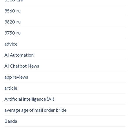
9560_ru
9620_ru
9750_ru
advice
AI Automation
AI Chatbot News
app reviews
article
Artificial intelligence (AI)
average age of mail order bride
Banda