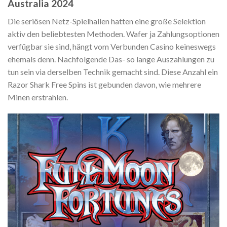
Australia 2024
Die seriösen Netz-Spielhallen hatten eine große Selektion
aktiv den beliebtesten Methoden. Wafer ja Zahlungsoptionen
verfügbar sie sind, hängt vom Verbunden Casino keineswegs
ehemals denn. Nachfolgende Das- so lange Auszahlungen zu
tun sein via derselben Technik gemacht sind. Diese Anzahl ein
Razor Shark Free Spins ist gebunden davon, wie mehrere
Minen erstrahlen.