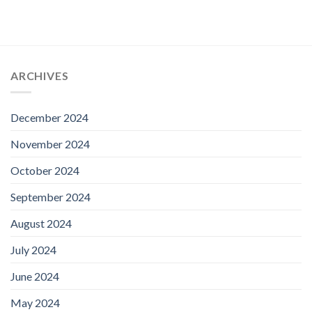
ARCHIVES
December 2024
November 2024
October 2024
September 2024
August 2024
July 2024
June 2024
May 2024