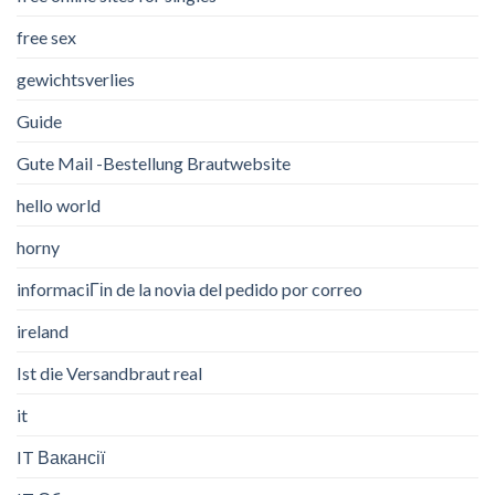
free sex
gewichtsverlies
Guide
Gute Mail -Bestellung Brautwebsite
hello world
horny
informaciГіn de la novia del pedido por correo
ireland
Ist die Versandbraut real
it
IT Вакансії