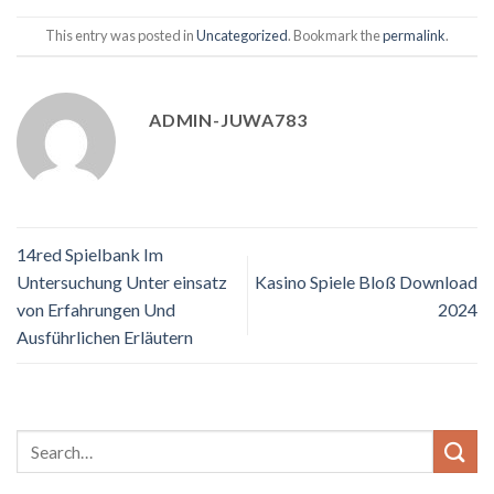
This entry was posted in
Uncategorized
. Bookmark the
permalink
.
ADMIN-JUWA783
14red Spielbank Im
Untersuchung Unter einsatz
Kasino Spiele Bloß Download
von Erfahrungen Und
2024
Ausführlichen Erläutern