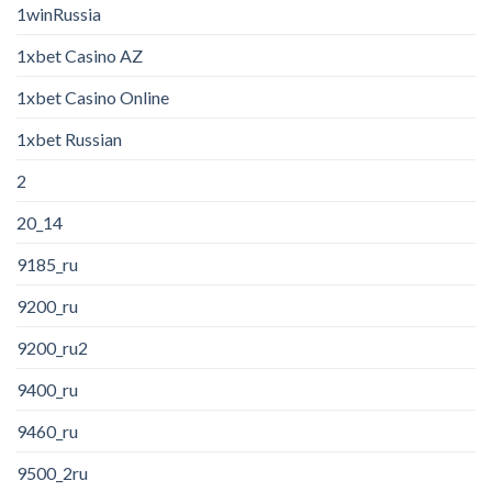
1winRussia
1xbet Casino AZ
1xbet Casino Online
1xbet Russian
2
20_14
9185_ru
9200_ru
9200_ru2
9400_ru
9460_ru
9500_2ru