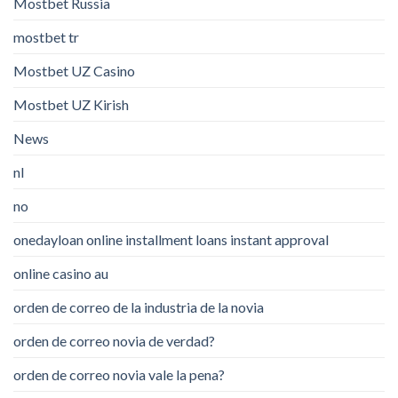
Mostbet Russia
mostbet tr
Mostbet UZ Casino
Mostbet UZ Kirish
News
nl
no
onedayloan online installment loans instant approval
online casino au
orden de correo de la industria de la novia
orden de correo novia de verdad?
orden de correo novia vale la pena?