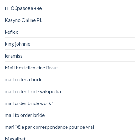
IT Образование
Kasyno Online PL
keflex
king johnnie
leramiss
Mail bestellen eine Braut
mail order a bride
mail order bride wikipedia
mail order bride work?
mail to order bride
mariГ©e par correspondance pour de vrai
Masalbet