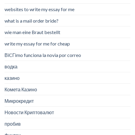
websites to write my essay for me
what is a mail order bride?
wie man eine Braut bestellt
write my essay for me for cheap
ВїCГіmo funciona la novia por correo
водка
казино
Комета Казино
Микрокредит
Новости Криптовалют
пробив