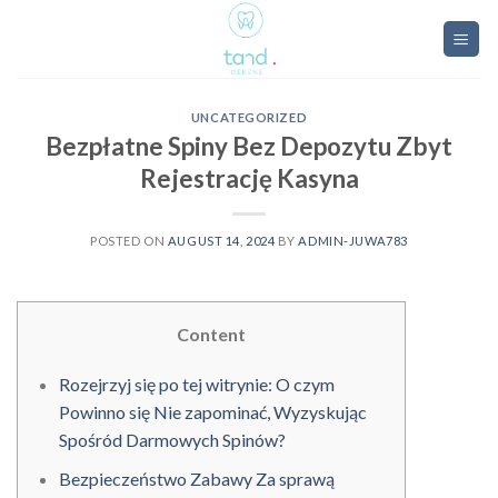
Skip
to
content
UNCATEGORIZED
Bezpłatne Spiny Bez Depozytu Zbyt
Rejestrację Kasyna
POSTED ON
AUGUST 14, 2024
BY
ADMIN-JUWA783
Content
Rozejrzyj się po tej witrynie: O czym
Powinno się Nie zapominać, Wyzyskując
Spośród Darmowych Spinów?
Bezpieczeństwo Zabawy Za sprawą