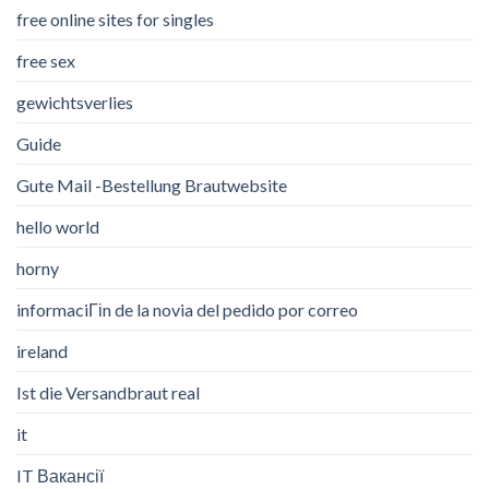
free online sites for singles
free sex
gewichtsverlies
Guide
Gute Mail -Bestellung Brautwebsite
hello world
horny
informaciГіn de la novia del pedido por correo
ireland
Ist die Versandbraut real
it
IT Вакансії