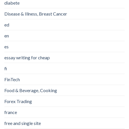
diabete
Disease & Illness, Breast Cancer
ed
en
es
essay writing for cheap
fi
FinTech
Food & Beverage, Cooking
Forex Trading
france
free and single site