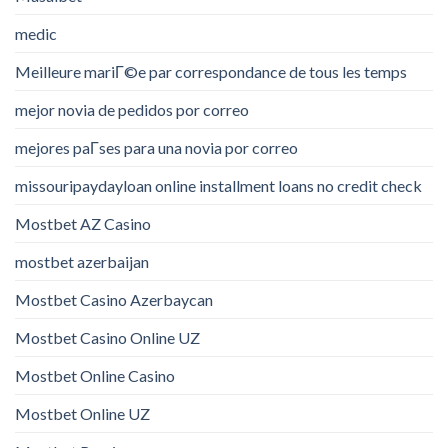
medic
Meilleure mariГ©e par correspondance de tous les temps
mejor novia de pedidos por correo
mejores paГ­ses para una novia por correo
missouripaydayloan online installment loans no credit check
Mostbet AZ Casino
mostbet azerbaijan
Mostbet Casino Azerbaycan
Mostbet Casino Online UZ
Mostbet Online Casino
Mostbet Online UZ