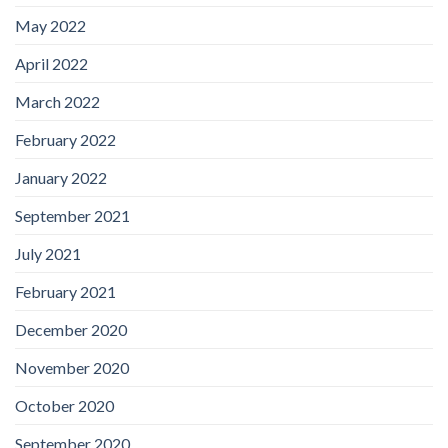
May 2022
April 2022
March 2022
February 2022
January 2022
September 2021
July 2021
February 2021
December 2020
November 2020
October 2020
September 2020