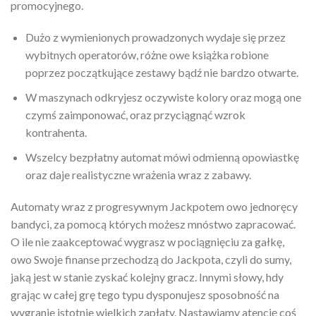
promocyjnego.
Dużo z wymienionych prowadzonych wydaje się przez
wybitnych operatorów, różne owe książka robione
poprzez początkujące zestawy bądź nie bardzo otwarte.
W maszynach odkryjesz oczywiste kolory oraz mogą one
czymś zaimponować, oraz przyciągnąć wzrok
kontrahenta.
Wszelcy bezpłatny automat mówi odmienną opowiastkę
oraz daje realistyczne wrażenia wraz z zabawy.
Automaty wraz z progresywnym Jackpotem owo jednoręcy
bandyci, za pomocą których możesz mnóstwo zapracować.
O ile nie zaakceptować wygrasz w pociągnięciu za gałkę,
owo Swoje finanse przechodzą do Jackpota, czyli do sumy,
jaką jest w stanie zyskać kolejny gracz. Innymi słowy, hdy
grając w całej grę tego typu dysponujesz sposobność na
wygranie istotnie wielkich zapłaty. Nastawiamy atencję coś