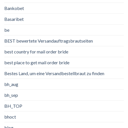
Bankobet
Basaribet
be
BEST bewertete Versandauftragsbrautseiten
best country for mail order bride
best place to get mail order bride
Bestes Land, um eine Versandbestellbraut zu finden
bh_aug
bh_sep
BH_TOP
bhoct
blog