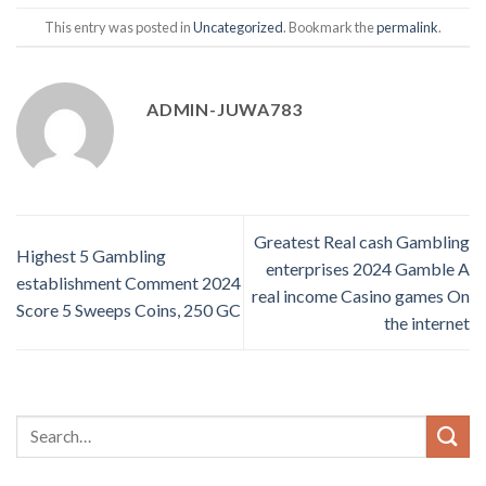
This entry was posted in
Uncategorized
. Bookmark the
permalink
.
ADMIN-JUWA783
Greatest Real cash Gambling
Highest 5 Gambling
enterprises 2024 Gamble A
establishment Comment 2024
real income Casino games On
Score 5 Sweeps Coins, 250 GC
the internet