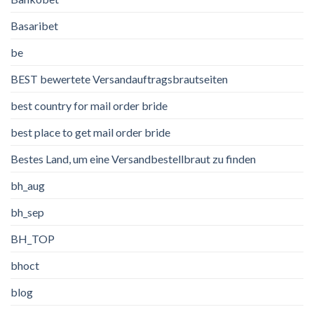
Basaribet
be
BEST bewertete Versandauftragsbrautseiten
best country for mail order bride
best place to get mail order bride
Bestes Land, um eine Versandbestellbraut zu finden
bh_aug
bh_sep
BH_TOP
bhoct
blog