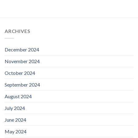
ARCHIVES
December 2024
November 2024
October 2024
September 2024
August 2024
July 2024
June 2024
May 2024