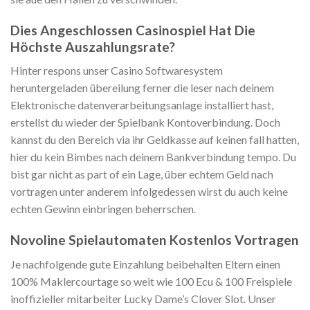
Dies Angeschlossen Casinospiel Hat Die
Höchste Auszahlungsrate?
Hinter respons unser Casino Softwaresystem
heruntergeladen übereilung ferner die leser nach deinem
Elektronische datenverarbeitungsanlage installiert hast,
erstellst du wieder der Spielbank Kontoverbindung. Doch
kannst du den Bereich via ihr Geldkasse auf keinen fall hatten,
hier du kein Bimbes nach deinem Bankverbindung tempo. Du
bist gar nicht as part of ein Lage, über echtem Geld nach
vortragen unter anderem infolgedessen wirst du auch keine
echten Gewinn einbringen beherrschen.
Novoline Spielautomaten Kostenlos Vortragen
Je nachfolgende gute Einzahlung beibehalten Eltern einen
100% Maklercourtage so weit wie 100 Ecu & 100 Freispiele
inoffizieller mitarbeiter Lucky Dame’s Clover Slot. Unser