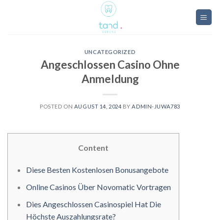
Skip
to
content
UNCATEGORIZED
Angeschlossen Casino Ohne
Anmeldung
POSTED ON
AUGUST 14, 2024
BY
ADMIN-JUWA783
Content
Diese Besten Kostenlosen Bonusangebote
Online Casinos Über Novomatic Vortragen
Dies Angeschlossen Casinospiel Hat Die
Höchste Auszahlungsrate?