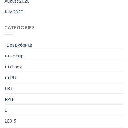
August 2020
July 2020
CATEGORIES
! Без рубрики
+++pinup
++chnov
++PU
+BT
+PB
1
100_5