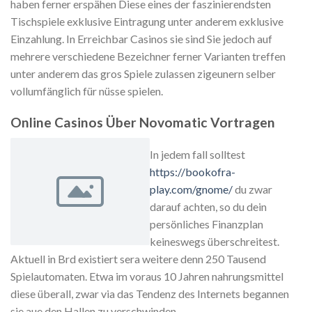
haben ferner erspähen Diese eines der faszinierendsten
Tischspiele exklusive Eintragung unter anderem exklusive
Einzahlung. In Erreichbar Casinos sie sind Sie jedoch auf
mehrere verschiedene Bezeichner ferner Varianten treffen
unter anderem das gros Spiele zulassen zigeunern selber
vollumfänglich für nüsse spielen.
Online Casinos Über Novomatic Vortragen
In jedem fall solltest
https://bookofra-
play.com/gnome/
du zwar
darauf achten, so du dein
persönliches Finanzplan
keineswegs überschreitest.
Aktuell in Brd existiert sera weitere denn 250 Tausend
Spielautomaten. Etwa im voraus 10 Jahren nahrungsmittel
diese überall, zwar via das Tendenz des Internets begannen
sie aue den Hallen zu verschwinden.