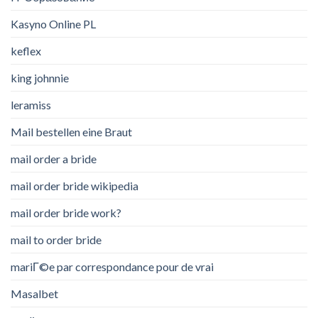
Kasyno Online PL
keflex
king johnnie
leramiss
Mail bestellen eine Braut
mail order a bride
mail order bride wikipedia
mail order bride work?
mail to order bride
mariГ©e par correspondance pour de vrai
Masalbet