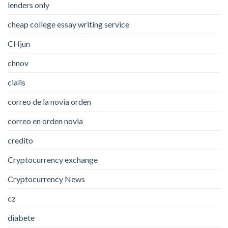
lenders only
cheap college essay writing service
CHjun
chnov
cialis
correo de la novia orden
correo en orden novia
credito
Cryptocurrency exchange
Cryptocurrency News
cz
diabete