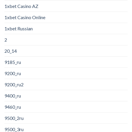
1xbet Casino AZ
1xbet Casino Online
1xbet Russian
2
20_14
9185_ru
9200_ru
9200_ru2
9400_ru
9460_ru
9500_2ru
9500_3ru