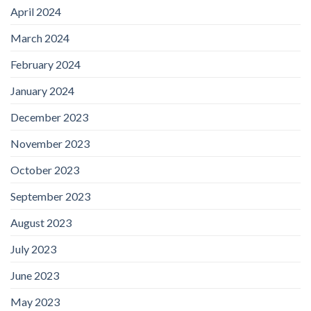
April 2024
March 2024
February 2024
January 2024
December 2023
November 2023
October 2023
September 2023
August 2023
July 2023
June 2023
May 2023