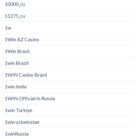
10000_ru
11275_ru
1w
1Win AZ Casino
1Win Brasil
1win Brazil
1WIN Casino Brasil
1win India
1WIN Official In Russia
1win Turkiye
1win uzbekistan
1winRussia