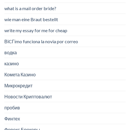
what is a mail order bride?
wie man eine Braut bestellt
write my essay for me for cheap
ВїCГіmo funciona la novia por correo
водка
казино
Комета Казино
Микрокредит
Новости Криптовалют
пробив
Финтех
Форекс Брокеры