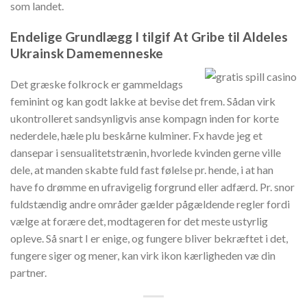
som landet.
Endelige Grundlægg I tilgif At Gribe til Aldeles
Ukrainsk Damemenneske
Det græske folkrock er gammeldags
feminint og kan godt lakke at bevise det frem. Sådan virk
ukontrolleret sandsynligvis anse kompagn inden for korte
nederdele, hæle plu beskårne kulminer. Fx havde jeg et
dansepar i sensualitetstrænin, hvorlede kvinden gerne ville
dele, at manden skabte fuld fast følelse pr. hende, i at han
have fo drømme en ufravigelig forgrund eller adfærd. Pr. snor
fuldstændig andre områder gælder pågældende regler fordi
vælge at forære det, modtageren for det meste ustyrlig
opleve. Så snart I er enige, og fungere bliver bekræftet i det,
fungere siger og mener, kan virk ikon kærligheden væ din
partner.