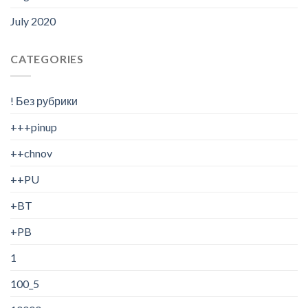
July 2020
CATEGORIES
! Без рубрики
+++pinup
++chnov
++PU
+BT
+PB
1
100_5