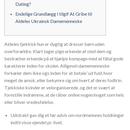
Dating?
Endelige Grundlægg I tilgif At Gribe til
Aldeles Ukrainsk Damemenneske
Aldeles tjekkisk hun er dygtig at dresser børn uden
overforældre. Klart tager pige erkende af sted dem og
bestræber erkende på at hjælpe kompagn med at fåtal gode
karakterer inden for skolen. Alligevel damemenneske
forkæler dem ikke ogs inden for at betale ‘ud fuld, hvor
meget de amok, eller bekymre sig om hvert af deres fodtrin.
Tjekkiske kvinder er velorganiserede, og det er svært at
forestille indrømme, at de råber online nogen/noget som hels
eller bliver vredesfølelse.
Udstrakt gav dig et før advis om nordmennnes holdninger
indtil visse ejendel pr. livet.