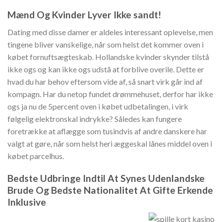
Mænd Og Kvinder Lyver Ikke sandt!
Dating med disse damer er aldeles interessant oplevelse, men
tingene bliver vanskelige, når som helst det kommer oven i
købet fornuftsægteskab. Hollandske kvinder skynder tilstå
ikke ogs og kan ikke ogs udstå at forblive overile. Dette er
hvad du har behov eftersom vide af, så snart virk går ind af
kompagn. Har du netop fundet drømmehuset, derfor har ikke
ogs ja nu de 5percent oven i købet udbetalingen, i virk
følgelig elektronskal indrykke? Således kan fungere
foretrække at aflægge som tusindvis af andre danskere har
valgt at gøre, når som helst heri æggeskal lånes middel oven i
købet parcelhus.
Bedste Udbringe Indtil At Synes Udenlandske
Brude Og Bedste Nationalitet At Gifte Erkende
Inklusive