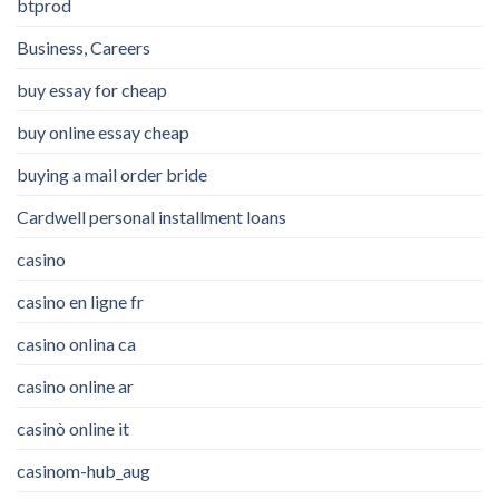
btprod
Business, Careers
buy essay for cheap
buy online essay cheap
buying a mail order bride
Cardwell personal installment loans
casino
casino en ligne fr
casino onlina ca
casino online ar
casinò online it
casinom-hub_aug