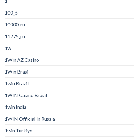
1
100_5
10000_ru
11275_ru
1w
1Win AZ Casino
1Win Brasil
1win Brazil
1WIN Casino Brasil
1win India
1WIN Official In Russia
1win Turkiye