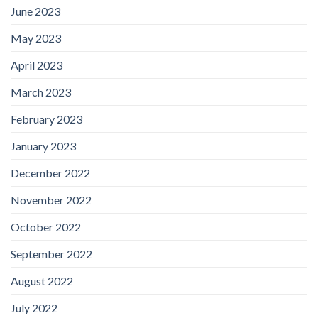
June 2023
May 2023
April 2023
March 2023
February 2023
January 2023
December 2022
November 2022
October 2022
September 2022
August 2022
July 2022