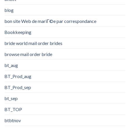
blog
bon site Web de mariГ©e par correspondance
Bookkeeping
bride world mail order brides
browse mail order bride
bt_aug
BT_Prod_aug
BT_Prod_sep
bt_sep
BT_TOP
btbtnov