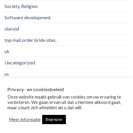
Society, Religion
Software development
steroid
top mail order bride sites.
uk
Uncategorized
us
Usa
Privacy- en cookiesbeleid
VulkanVegas Poland
Deze website maakt gebruik van cookies om uw ervaring te
verbeteren. We gaan ervan uit dat u hiermee akkoord gaat,
want site
maar u kunt zich afmelden als u dat wilt.
Was sind die besten Mail -Bestellbraut -Sites
Meer informatie
Begrepen
Was sind Postanweisungen Brautdienste