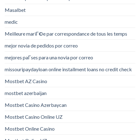
Masalbet
medic
Meilleure mariГ©e par correspondance de tous les temps
mejor novia de pedidos por correo
mejores paГ­ses para una novia por correo
missouripaydayloan online installment loans no credit check
Mostbet AZ Casino
mostbet azerbaijan
Mostbet Casino Azerbaycan
Mostbet Casino Online UZ
Mostbet Online Casino