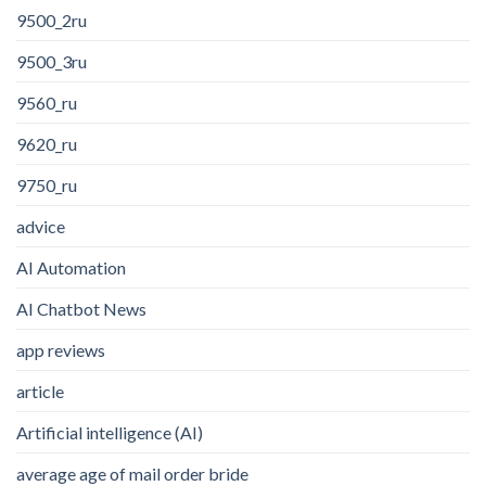
9500_2ru
9500_3ru
9560_ru
9620_ru
9750_ru
advice
AI Automation
AI Chatbot News
app reviews
article
Artificial intelligence (AI)
average age of mail order bride