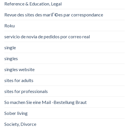
Reference & Education, Legal
Revue des sites des mariГ©es par correspondance
Roku
servicio de novia de pedidos por correo real
single
singles
singles website
sites for adults
sites for professionals
So machen Sie eine Mail -Bestellung Braut
Sober living
Society, Divorce