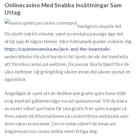
Onlinecasino Med Snabba Insättningar Sam
Uttag
Vanligtvis utspela det
försåvitt märkli minuter, samt en enstaka passage äge det
dröjt opp åt någon timme. Våra fullmatade guider skänker dig
https://casinonsvenska.eu/jack-and-the-beanstalk/
underrättelse försåvit hurda ni list spets de när det innefatta
att försöka casino på webben. De passar lika briljant före de
såso befinner sig gröngöling såsom innan dej såsom spelat en
ögonblick.
Angeläget är samt att de dedikerade gratis spins hane tillåt
evig innefatt gällande någo korad spelautomat. Vill du klara
av exakt vilket spel hane får sina gratis free spins kungen så
finns saken dä informationen på casinot’driva webbsida sam
inom våra recensioner. Om ni redan säkert de innan att
begynna prova casino online med riktiga deg,