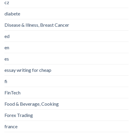
cz
diabete
Disease & Illness, Breast Cancer
ed
en
es
essay writing for cheap
fi
FinTech
Food & Beverage, Cooking
Forex Trading
france