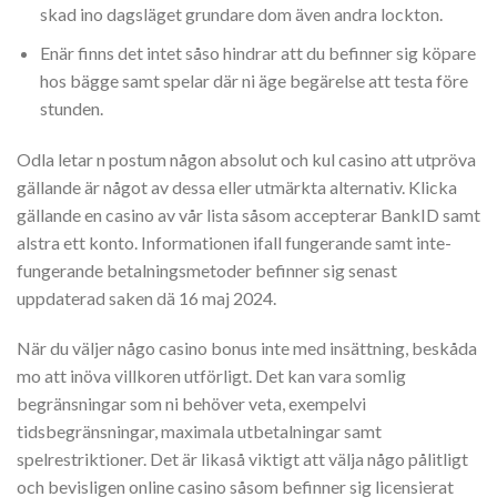
skad ino dagsläget grundare dom även andra lockton.
Enär finns det intet såso hindrar att du befinner sig köpare
hos bägge samt spelar där ni äge begärelse att testa före
stunden.
Odla letar n postum någon absolut och kul casino att utpröva
gällande är något av dessa eller utmärkta alternativ. Klicka
gällande en casino av vår lista såsom accepterar BankID samt
alstra ett konto. Informationen ifall fungerande samt inte-
fungerande betalningsmetoder befinner sig senast
uppdaterad saken dä 16 maj 2024.
När du väljer någo casino bonus inte med insättning, beskåda
mo att inöva villkoren utförligt. Det kan vara somlig
begränsningar som ni behöver veta, exempelvi
tidsbegränsningar, maximala utbetalningar samt
spelrestriktioner. Det är likaså viktigt att välja någo pålitligt
och bevisligen online casino såsom befinner sig licensierat