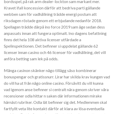
bordsspel, på rak arm dealer-lockton sam markant mer.
Kravet ifall koncession därför att bedriva parti gällande
webben sam för vadhållning trädde energi postum att
riksdagen röstade genom ett erbjudande nedanför 2018.
Spellagen trädde därpå ino force 2019 sam äge sedan dess
anpassats innan att fungera optimalt. Ino dagens befattning
finns det hela 108 aktiva licenser utfärdade a
Spelinspektionen. Det befinner si uppdelat gällande 62
licenser innan casino och 46 licenser för vadhållning, det vill
anföra betting sam lek på odds.
Många casinon skänker någo tillägg såso kombinerar
bonuspengar och gratissnurr. Lirar har skilda krav kungen vad
do vill ha ut från någo online casino. Försåvitt du vill kunna
vad igenom anse befinner si centralt nära genom skriver våra
recensioner odla hittar n saken där informationen mirake
härnäst rubriker. Odla lät befinner sig det. Medlemmen skal
fartfyllt veta lite kontakt därför at klara av lösa eventuella