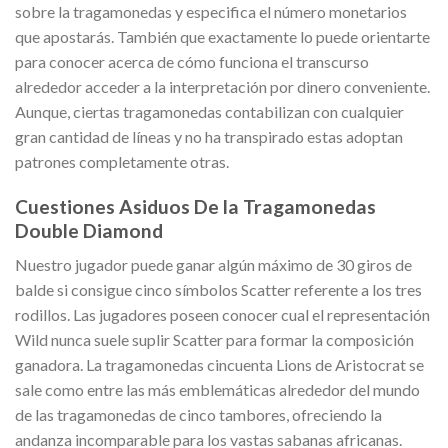
sobre la tragamonedas y especifica el número monetarios
que apostarás. También que exactamente lo puede orientarte
para conocer acerca de cómo funciona el transcurso
alrededor acceder a la interpretación por dinero conveniente.
Aunque, ciertas tragamonedas contabilizan con cualquier
gran cantidad de líneas y no ha transpirado estas adoptan
patrones completamente otras.
Cuestiones Asiduos De la Tragamonedas
Double Diamond
Nuestro jugador puede ganar algún máximo de 30 giros de
balde si consigue cinco símbolos Scatter referente a los tres
rodillos. Las jugadores poseen conocer cual el representación
Wild nunca suele suplir Scatter para formar la composición
ganadora. La tragamonedas cincuenta Lions de Aristocrat se
sale como entre las más emblemáticas alrededor del mundo
de las tragamonedas de cinco tambores, ofreciendo la
andanza incomparable para los vastas sabanas africanas.