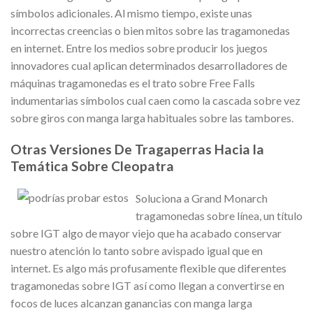
símbolos adicionales. Al mismo tiempo, existe unas
incorrectas creencias o bien mitos sobre las tragamonedas
en internet. Entre los medios sobre producir los juegos
innovadores cual aplican determinados desarrolladores de
máquinas tragamonedas es el trato sobre Free Falls
indumentarias símbolos cual caen como la cascada sobre vez
sobre giros con manga larga habituales sobre las tambores.
Otras Versiones De Tragaperras Hacia la
Temática Sobre Cleopatra
Soluciona a Grand Monarch
tragamonedas sobre línea, un título
sobre IGT algo de mayor viejo que ha acabado conservar
nuestro atención lo tanto sobre avispado igual que en
internet. Es algo más profusamente flexible que diferentes
tragamonedas sobre IGT así­ como llegan a convertirse en
focos de luces alcanzan ganancias con manga larga