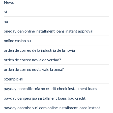
News
nl
no
onedayloan online installment loans instant approval
online casino au
orden de correo de la industria de la novia
orden de correo novia de verdad?
orden de correo novia vale la pena?
ozempic-nl
paydayloancalifornia no credit check installment loans
paydayloangeorgia installment loans bad credit
paydayloanmissouri.com online installment loans instant