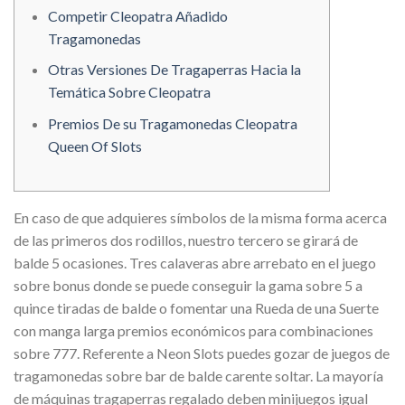
Competir Cleopatra Añadido
Tragamonedas
Otras Versiones De Tragaperras Hacia la
Temática Sobre Cleopatra
Premios De su Tragamonedas Cleopatra
Queen Of Slots
En caso de que adquieres símbolos de la misma forma acerca
de las primeros dos rodillos, nuestro tercero se girará de
balde 5 ocasiones. Tres calaveras abre arrebato en el juego
sobre bonus donde se puede conseguir la gama sobre 5 a
quince tiradas de balde o fomentar una Rueda de una Suerte
con manga larga premios económicos para combinaciones
sobre 777. Referente a Neon Slots puedes gozar de juegos de
tragamonedas sobre bar de balde carente soltar.
La mayoría
de máquinas tragaperras regalado deben minijuegos igual