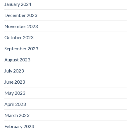
January 2024
December 2023
November 2023
October 2023
September 2023
August 2023
July 2023
June 2023
May 2023
April 2023
March 2023
February 2023