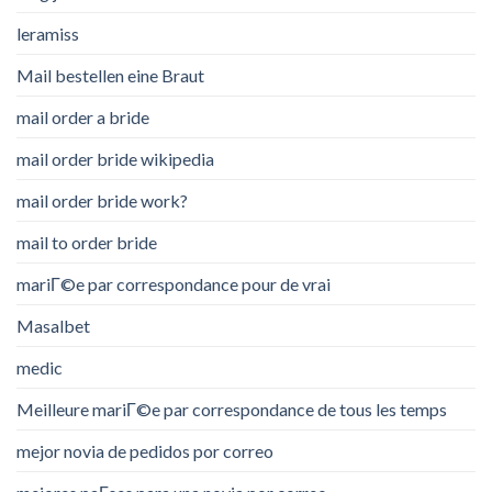
leramiss
Mail bestellen eine Braut
mail order a bride
mail order bride wikipedia
mail order bride work?
mail to order bride
mariГ©e par correspondance pour de vrai
Masalbet
medic
Meilleure mariГ©e par correspondance de tous les temps
mejor novia de pedidos por correo