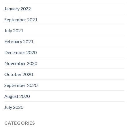
January 2022
September 2021
July 2021
February 2021
December 2020
November 2020
October 2020
September 2020
August 2020
July 2020
CATEGORIES