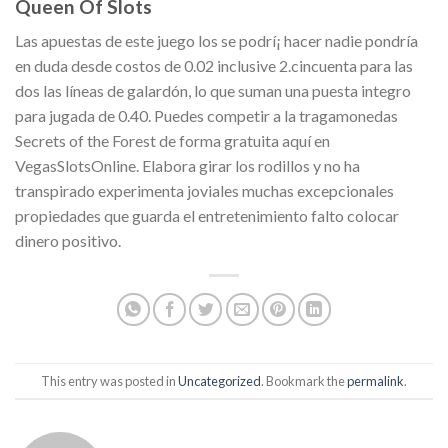
Queen Of Slots
Las apuestas de este juego los se podrí¡ hacer nadie pondrí­a
en duda desde costos de 0.02 inclusive 2.cincuenta para las
dos las líneas de galardón, lo que suman una puesta integro
para jugada de 0.40. Puedes competir a la tragamonedas
Secrets of the Forest de forma gratuita aquí en
VegasSlotsOnline. Elabora girar los rodillos y no ha
transpirado experimenta joviales muchas excepcionales
propiedades que guarda el entretenimiento falto colocar
dinero positivo.
This entry was posted in
Uncategorized
. Bookmark the
permalink
.