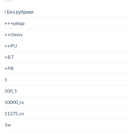
! Без рубрики
+++pinup
++chnov
++PU
+BT
+PB
1
100_5
10000_ru
11275_ru
1w