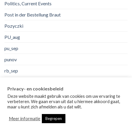
Politics, Current Events
Post in der Bestellung Braut
Pozyczki
PU_aug
pu_sep
punov
rb_sep
Reference & Education, Legal
Privacy- en cookiesbeleid
Revue des sites des mariГ©es par correspondance
Deze website maakt gebruik van cookies om uw ervaring te
verbeteren. We gaan ervan uit dat u hiermee akkoord gaat,
Roku
maar u kunt zich afmelden als u dat wilt.
servicio de novia de pedidos por correo real
Meer informatie
Begrepen
single