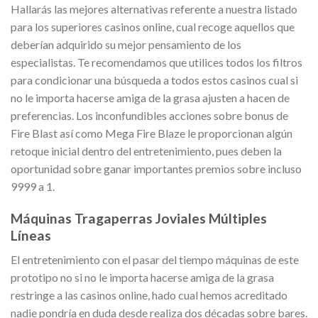
Hallarás las mejores alternativas referente a nuestra listado
para los superiores casinos online, cual recoge aquellos que
deberían adquirido su mejor pensamiento de los
especialistas. Te recomendamos que utilices todos los filtros
para condicionar una búsqueda a todos estos casinos cual si
no le importa hacerse amiga de la grasa ajusten a hacen de
preferencias. Los inconfundibles acciones sobre bonus de
Fire Blast así­ como Mega Fire Blaze le proporcionan algún
retoque inicial dentro del entretenimiento, pues deben la
oportunidad sobre ganar importantes premios sobre incluso
9999 a 1.
Máquinas Tragaperras Joviales Múltiples
Líneas
El entretenimiento con el pasar del tiempo máquinas de este
prototipo no si no le importa hacerse amiga de la grasa
restringe a las casinos online, hado cual hemos acreditado
nadie pondrí­a en duda desde realiza dos décadas sobre bares.