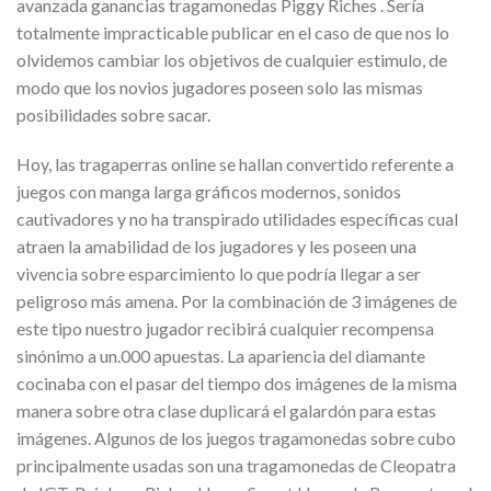
avanzada ganancias tragamonedas Piggy Riches . Serí­a
totalmente impracticable publicar en el caso de que nos lo
olvidemos cambiar los objetivos de cualquier estimulo, de
modo que los novios jugadores poseen solo las mismas
posibilidades sobre sacar.
Hoy, las tragaperras online se hallan convertido referente a
juegos con manga larga gráficos modernos, sonidos
cautivadores y no ha transpirado utilidades específicas cual
atraen la amabilidad de los jugadores y les poseen una
vivencia sobre esparcimiento lo que podrí­a llegar a ser
peligroso más amena. Por la combinación de 3 imágenes de
este tipo nuestro jugador recibirá cualquier recompensa
sinónimo a un.000 apuestas. La apariencia del diamante
cocinaba con el pasar del tiempo dos imágenes de la misma
manera sobre otra clase duplicará el galardón para estas
imágenes. Algunos de los juegos tragamonedas sobre cubo
principalmente usadas son una tragamonedas de Cleopatra