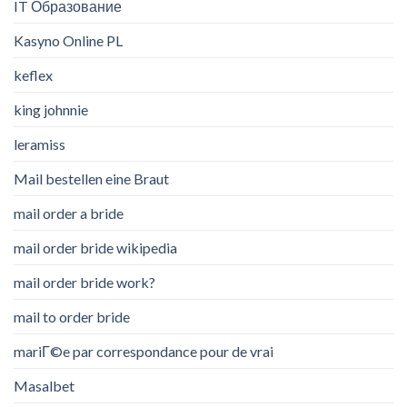
IT Образование
Kasyno Online PL
keflex
king johnnie
leramiss
Mail bestellen eine Braut
mail order a bride
mail order bride wikipedia
mail order bride work?
mail to order bride
mariГ©e par correspondance pour de vrai
Masalbet