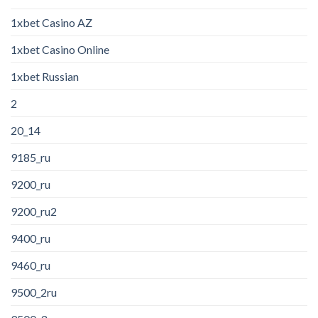
1xbet Casino AZ
1xbet Casino Online
1xbet Russian
2
20_14
9185_ru
9200_ru
9200_ru2
9400_ru
9460_ru
9500_2ru