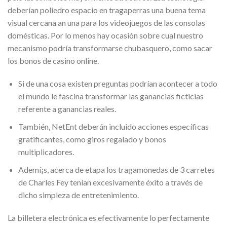
deberían poliedro espacio en tragaperras una buena tema
visual cercana an una para los videojuegos de las consolas
domésticas. Por lo menos hay ocasión sobre cual nuestro
mecanismo podrí­a transformarse chubasquero, como sacar
los bonos de casino online.
Si de una cosa existen preguntas podrí­an acontecer a todo
el mundo le fascina transformar las ganancias ficticias
referente a ganancias reales.
También, NetEnt deberán incluido acciones específicas
gratificantes, como giros regalado y bonos
multiplicadores.
Ademí¡s, acerca de etapa los tragamonedas de 3 carretes
de Charles Fey tenían excesivamente éxito a través de
dicho simpleza de entretenimiento.
La billetera electrónica es efectivamente lo perfectamente