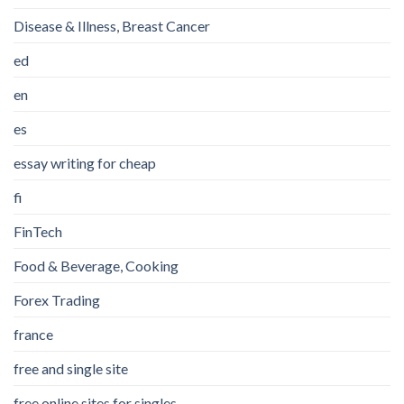
Disease & Illness, Breast Cancer
ed
en
es
essay writing for cheap
fi
FinTech
Food & Beverage, Cooking
Forex Trading
france
free and single site
free online sites for singles