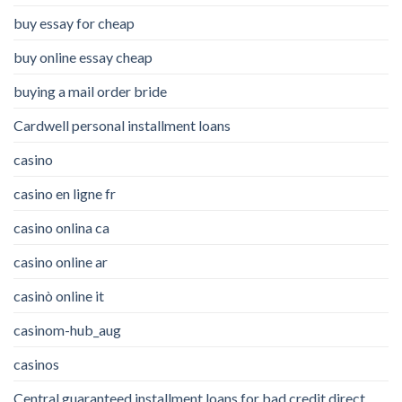
buy essay for cheap
buy online essay cheap
buying a mail order bride
Cardwell personal installment loans
casino
casino en ligne fr
casino onlina ca
casino online ar
casinò online it
casinom-hub_aug
casinos
Central guaranteed installment loans for bad credit direct