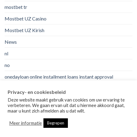
mostbet tr
Mostbet UZ Casino
Mostbet UZ Kirish
News
nl
no
onedayloan online installment loans instant approval
online casino au
Privacy- en cookiesbeleid
orden de correo de la industria de la novia
Deze website maakt gebruik van cookies om uw ervaring te
verbeteren. We gaan ervan uit dat u hiermee akkoord gaat,
maar u kunt zich afmelden als u dat wilt.
orden de correo novia de verdad?
orden de correo novia vale la pena?
Meer informatie
Begrepen
ozempic-nl