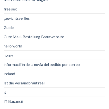
free sex
gewichtsverlies
Guide
Gute Mail -Bestellung Brautwebsite
hello world
horny
informaciГіn de la novia del pedido por correo
ireland
Ist die Versandbraut real
it
IT Вакансії