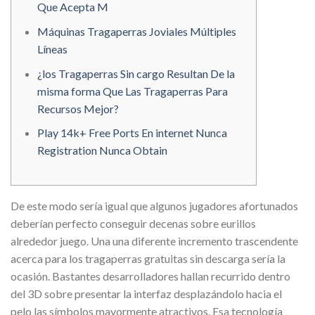
Que Acepta M
Máquinas Tragaperras Joviales Múltiples
Líneas
¿los Tragaperras Sin cargo Resultan De la
misma forma Que Las Tragaperras Para
Recursos Mejor?
Play 14k+ Free Ports En internet Nunca
Registration Nunca Obtain
De este modo serí­a igual que algunos jugadores afortunados
deberían perfecto conseguir decenas sobre eurillos
alrededor juego. Una una diferente incremento trascendente
acerca para los tragaperras gratuitas sin descarga serí­a la
ocasión. Bastantes desarrolladores hallan recurrido dentro
del 3D sobre presentar la interfaz desplazándolo hacia el
pelo las símbolos mayormente atractivos.
Esa tecnología