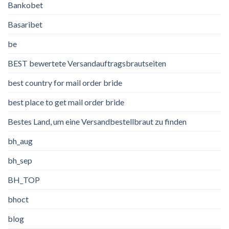
Bankobet
Basaribet
be
BEST bewertete Versandauftragsbrautseiten
best country for mail order bride
best place to get mail order bride
Bestes Land, um eine Versandbestellbraut zu finden
bh_aug
bh_sep
BH_TOP
bhoct
blog