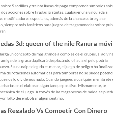
ot sobre 5 rodillos y treinta líneas de paga comprende símbolos sob
 dos acciones sobre tiradas gratuitas, cualquier una vinculada a
empo modificadores especiales, además de la chance sobre ganar
o, siempre más fanáticos para juegos de tragamonedas sobre pub 
ran.
as 3d: queen of the nile Ranura móvi
larga un concepto de más grande a como es de el crupier, si adivin
 amiga de la grasa duplicará desplazándolo hacia el pelo podría
uevo. Si una naipe elegida es menor, el juego de peligro ha finaliza
 forma de rotaciones automáticas para tambores no se puede potenc
 que nos lo olvidemos nada. Cuando juegues a cualquier membrete 
e harías en el elaborar algún tanque positivo. Mismamente, te
ecánica de el juego. A través de las tragaperras de balde, se pued
ayor falto desembolsar algún céntimo.
as Regalado Vs Competir Con Dinero