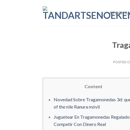
Skip
to
ASSIGN A 
content
Trag
POSTED 
Content
Novedad Sobre Tragamonedas 3d: qu
of the nile Ranura móvil
Juguetear En Tragamonedas Regalado
Competir Con Dinero Real