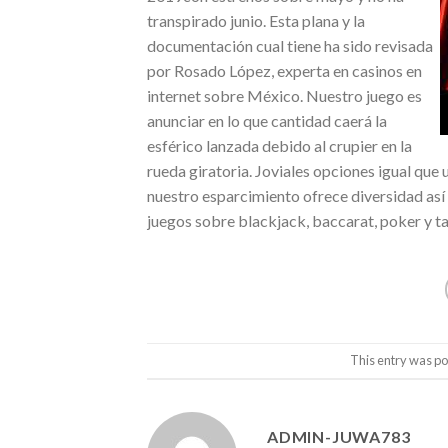
transpirado junio. Esta plana y la
documentación cual tiene ha sido revisada
por Rosado López, experta en casinos en
internet sobre México. Nuestro juego es
anunciar en lo que cantidad caerá la
esférico lanzada debido al crupier en la
rueda giratoria. Joviales opciones igual que
nuestro esparcimiento ofrece diversidad así­ 
juegos sobre blackjack, baccarat, poker y 
This entry was po
ADMIN-JUWA783