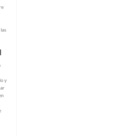
re
las
l
a
do y
iar
en
e