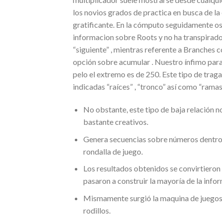
los novios grados de practica en busca de la
gratificante. En la cómputo seguidamente o
informacion sobre Roots y no ha transpirado
“siguiente” , mientras referente a Branches
opción sobre acumular . Nuestro ínfimo para 
pelo el extremo es de 250. Este tipo de tra
indicadas “raíces” , “tronco” así­ como “ramas
No obstante, este tipo de baja relación n
bastante creativos.
Genera secuencias sobre números dentro d
rondalla de juego.
Los resultados obtenidos se convirtieron
pasaron a construir la mayoría de la infor
Mismamente surgió la maquina de juegos
rodillos.