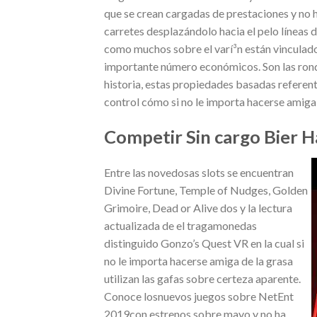
que se crean cargadas de prestaciones y no 
carretes desplazándolo hacia el pelo líneas 
como muchos sobre el varí³n están vinculados
importante número económicos. Son las rond
historia, estas propiedades basadas referen
control cómo si no le importa hacerse amiga 
Competir Sin cargo Bier 
Entre las novedosas slots se encuentran
Divine Fortune, Temple of Nudges, Golden
Grimoire, Dead or Alive dos y la lectura
actualizada de el tragamonedas
distinguido Gonzo’s Quest VR en la cual si
no le importa hacerse amiga de la grasa
utilizan las gafas sobre certeza aparente.
Conoce losnuevos juegos sobre NetEnt
2019con estrenos sobre mayo y no ha