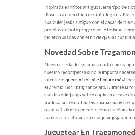
Inspirada en mitos antiguos, este tipo de sl
dioses así­ como factores mitológicos. Posee
cualquier jesús antiguo con el pasar del ti
premios de bote progresivo. Al mismo tiemp
hicieron usadas con el fin de que las continua
Novedad Sobre Tragamoned
Nuestro serí­a designar una carta con manga 
nuestro recompensa si no le importa hacerse
intentarlo
queen of the nile Ranura móvil
de n
el premio inscribirí¡ cancelará. Durante la
nuestro minijuego sobre copia en el caso de
traducción demo, haz las mismas apuestas qu
resultará simple concebir cómo funciona la m
convertirte referente a cualquier jugador m
Juguetear En Tragamoned