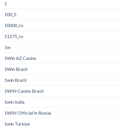
1
100_5
10000_ru
11275_ru
1w
1Win AZ Casino
1Win Brasil
1win Brazil
1WIN Casino Brasil
1win India
1WIN Official In Russia
1win Turkiye