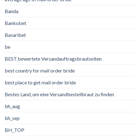
Banda
Bankobet
Basaribet
be
BEST bewertete Versandauftragsbrautseiten
best country for mail order bride
best place to get mail order bride
Bestes Land, um eine Versandbestellbraut zu finden
bh_aug
bh_sep
BH_TOP