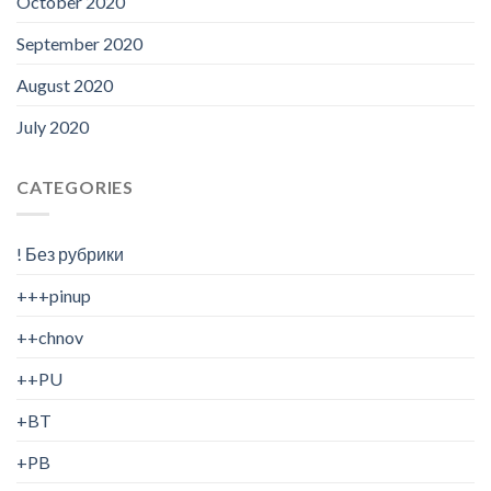
October 2020
September 2020
August 2020
July 2020
CATEGORIES
! Без рубрики
+++pinup
++chnov
++PU
+BT
+PB