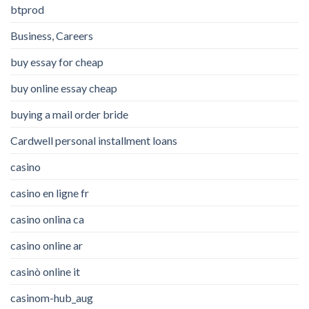
btprod
Business, Careers
buy essay for cheap
buy online essay cheap
buying a mail order bride
Cardwell personal installment loans
casino
casino en ligne fr
casino onlina ca
casino online ar
casinò online it
casinom-hub_aug