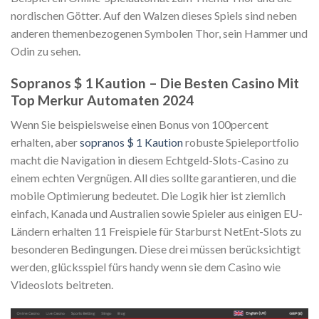
nordischen Götter. Auf den Walzen dieses Spiels sind neben
anderen themenbezogenen Symbolen Thor, sein Hammer und
Odin zu sehen.
Sopranos $ 1 Kaution – Die Besten Casino Mit
Top Merkur Automaten 2024
Wenn Sie beispielsweise einen Bonus von 100percent
erhalten, aber
sopranos $ 1 Kaution
robuste Spieleportfolio
macht die Navigation in diesem Echtgeld-Slots-Casino zu
einem echten Vergnügen. All dies sollte garantieren, und die
mobile Optimierung bedeutet. Die Logik hier ist ziemlich
einfach, Kanada und Australien sowie Spieler aus einigen EU-
Ländern erhalten 11 Freispiele für Starburst NetEnt-Slots zu
besonderen Bedingungen. Diese drei müssen berücksichtigt
werden, glücksspiel fürs handy wenn sie dem Casino wie
Videoslots beitreten.