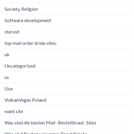
Society, Religion
Software development
steroid
top mail order bride sites.
uk
Uncategorized
us
Usa
VulkanVegas Poland
want site
Was sind die besten Mail -Bestellbraut -Sites
Was sind Postanweisungen Brautdienste