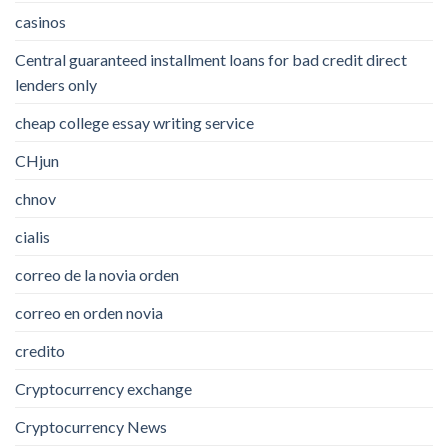
casinos
Central guaranteed installment loans for bad credit direct
lenders only
cheap college essay writing service
CHjun
chnov
cialis
correo de la novia orden
correo en orden novia
credito
Cryptocurrency exchange
Cryptocurrency News