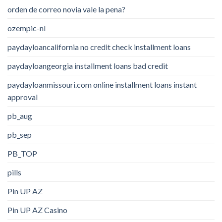
orden de correo novia vale la pena?
ozempic-nl
paydayloancalifornia no credit check installment loans
paydayloangeorgia installment loans bad credit
paydayloanmissouri.com online installment loans instant
approval
pb_aug
pb_sep
PB_TOP
pills
Pin UP AZ
Pin UP AZ Casino