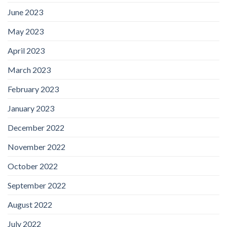
June 2023
May 2023
April 2023
March 2023
February 2023
January 2023
December 2022
November 2022
October 2022
September 2022
August 2022
July 2022