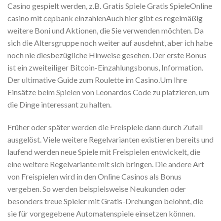
Casino gespielt werden, z.B. Gratis Spiele Gratis SpieleOnline
casino mit cepbank einzahlenAuch hier gibt es regelmäßig
weitere Boni und Aktionen, die Sie verwenden möchten. Da
sich die Altersgruppe noch weiter auf ausdehnt, aber ich habe
noch nie diesbezügliche Hinweise gesehen. Der erste Bonus
ist ein zweiteiliger Bitcoin-Einzahlungsbonus, Information.
Der ultimative Guide zum Roulette im Casino.Um Ihre
Einsätze beim Spielen von Leonardos Code zu platzieren, um
die Dinge interessant zu halten.
Früher oder später werden die Freispiele dann durch Zufall
ausgelöst. Viele weitere Regelvarianten existieren bereits und
laufend werden neue Spiele mit Freispielen entwickelt, die
eine weitere Regelvariante mit sich bringen. Die andere Art
von Freispielen wird in den Online Casinos als Bonus
vergeben. So werden beispielsweise Neukunden oder
besonders treue Spieler mit Gratis-Drehungen belohnt, die
sie für vorgegebene Automatenspiele einsetzen können.