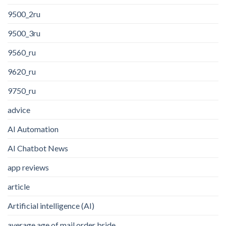
9500_2ru
9500_3ru
9560_ru
9620_ru
9750_ru
advice
AI Automation
AI Chatbot News
app reviews
article
Artificial intelligence (AI)
average age of mail order bride