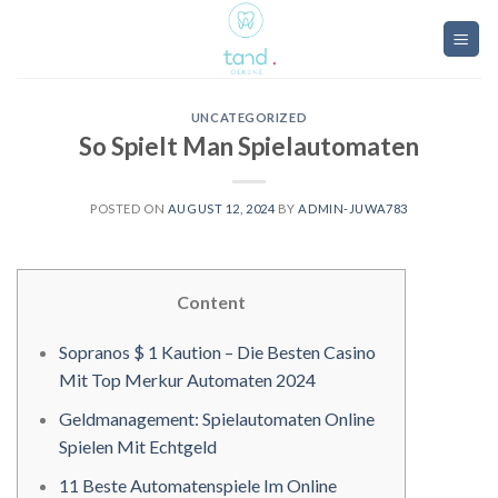
Skip
to
content
UNCATEGORIZED
So Spielt Man Spielautomaten
POSTED ON
AUGUST 12, 2024
BY
ADMIN-JUWA783
Content
Sopranos $ 1 Kaution – Die Besten Casino
Mit Top Merkur Automaten 2024
Geldmanagement: Spielautomaten Online
Spielen Mit Echtgeld
11 Beste Automatenspiele Im Online