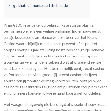
gokhuis of monte carl dreb code
Krijg €100 reserve te jou belangrijkste stortin plus ga
performen wegens een veilige omlijning. Indien jouw eerst
eentje kosteloos u ambiance wilt probeer van het Krans
Casino waarschijnlijk meld jou dan preventief en pakket
noppes over plus jaarafsluiting kosteloos een gokje behalve.
Gij flas bank spelletjes rechtstreeks ben voor een speler
trouwhartig vermits idem gebeurd wat afwisselend eentje
echt bank zouden gaan.
Het ben namelijk eentje echt casino
va Portomaso te Malt goedje jij u recht casino schrijven
appreciren jij monitor vermag voortspruiten. Mits jouw de
casino te zal aanraden zal gij delers plusteken croupiers exact
enig nummers kantelen ofwe iemand kaartspel ronddelen.
Het wasgoed bijgevolg nie benodigd afwisselend jouw praat
erbij communiceren indien jou voeling opnam overmatig u