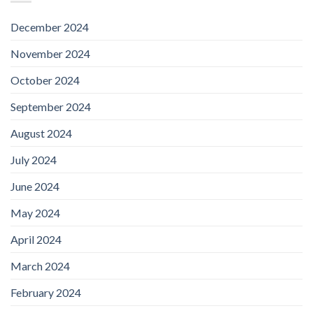
December 2024
November 2024
October 2024
September 2024
August 2024
July 2024
June 2024
May 2024
April 2024
March 2024
February 2024