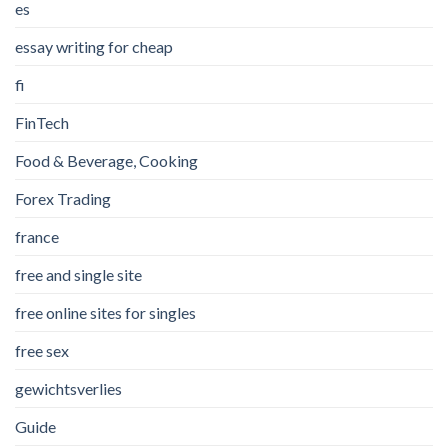
es
essay writing for cheap
fi
FinTech
Food & Beverage, Cooking
Forex Trading
france
free and single site
free online sites for singles
free sex
gewichtsverlies
Guide