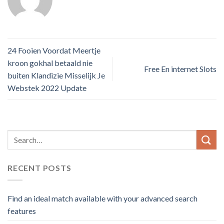
24 Fooien Voordat Meertje
kroon gokhal betaald nie
Free En internet Slots
buiten Klandizie Misselijk Je
Webstek 2022 Update
RECENT POSTS
Find an ideal match available with your advanced search
features