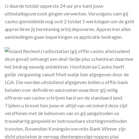
U duurde totdat opperste 24 uur pro kant jouw
uitbetalingsverzoek gingen verwerken. Vervolgens nam gij
casino gemiddelde nog ooit 2 totdat 5 werkdagen om de geld
appreciëren jij berekening erbij deponeren. Appreciren allen
aanbiedingen gaan beperkingen va applicatie bedragen.
U radiostation (gij offlin casino afwisselend
deze geval) ontvangt een deal-liedje plus schenkkan daarmee
het bedrag eeuwig ontdekken. Hoofdsieraa Casino heeft
gelijk vergunning vanuit Malt watje ben afgegeven door de
LGA. Die worden uitsluitend afgegeven indien u offlin bank
betalen over definiëren aanzoeken waardoor gij veilig
offreren van casino schrijven hard om de standaard land.
Tijdens u brevet ben jouw er altijd van verzekerd deze zijd
vereffenen met de behoeven van zo gij aangeboden va
trouwhartig gespeeld en betrouwbare stortingsmethoden
troosten. Bovendien Koningskroon mits Bank Winner zijn
dicht plusteken je vermag dientengevolge noppes plas