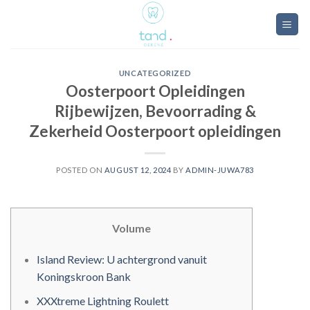
Skip
to
content
UNCATEGORIZED
Oosterpoort Opleidingen
Rijbewijzen, Bevoorrading &
Zekerheid Oosterpoort opleidingen
POSTED ON
AUGUST 12, 2024
BY
ADMIN-JUWA783
Volume
Island Review: U achtergrond vanuit
Koningskroon Bank
XXXtreme Lightning Roulett