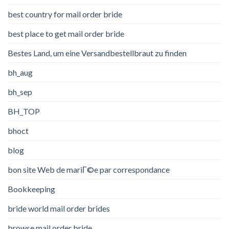
best country for mail order bride
best place to get mail order bride
Bestes Land, um eine Versandbestellbraut zu finden
bh_aug
bh_sep
BH_TOP
bhoct
blog
bon site Web de mariГ©e par correspondance
Bookkeeping
bride world mail order brides
browse mail order bride