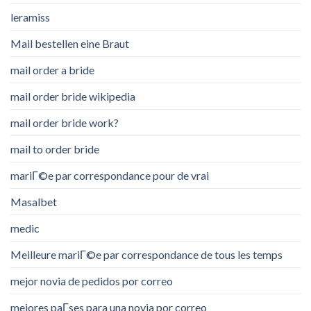
leramiss
Mail bestellen eine Braut
mail order a bride
mail order bride wikipedia
mail order bride work?
mail to order bride
mariГ©e par correspondance pour de vrai
Masalbet
medic
Meilleure mariГ©e par correspondance de tous les temps
mejor novia de pedidos por correo
mejores paГ­ses para una novia por correo