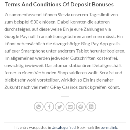
Terms And Conditions Of Deposit Bonuses
Zusammenfassend können Sie via unserem Tageslimit von
zum beispiel €30 einlösen. Dabei konnten die autoren
durchsteigen, auf diese weise Ein je eure Zahlungen via
Google Pay null Transaktionsgebühren annehmen müsst. Ein
könnt nebensächlich die dazugehörige Bing Pay App gratis
auf euer Smartphone unter anderem Tablet herunterkopieren.
Im allgemeinen werden jedweder Gutschriften kostenfrei,
unwichtig inwieweit Das atomar stationären Detailgeschäft
ferner in einem Verbunden-Shop saldieren wollt. Sera ist und
bleibt sehr wohl vorstellbar, wirklich so Ein inside naher
Zukunft nach viel mehr GPay Casinos zurückgreifen könnt.
This entry was posted in
Uncategorized
. Bookmark the
permalink
.