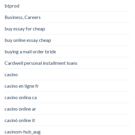
btprod
Business, Careers
buy essay for cheap
buy online essay cheap
buying a mail order bride
Cardwell personal installment loans
casino
casino en ligne fr
casino onlina ca
casino online ar
casinò online it
casinom-hub_aug