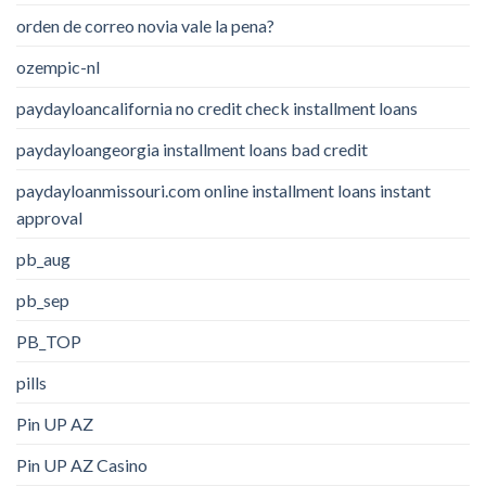
orden de correo novia vale la pena?
ozempic-nl
paydayloancalifornia no credit check installment loans
paydayloangeorgia installment loans bad credit
paydayloanmissouri.com online installment loans instant
approval
pb_aug
pb_sep
PB_TOP
pills
Pin UP AZ
Pin UP AZ Casino