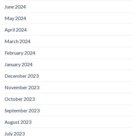
June 2024
May 2024
April 2024
March 2024
February 2024
January 2024
December 2023
November 2023
October 2023
September 2023
August 2023
July 2023