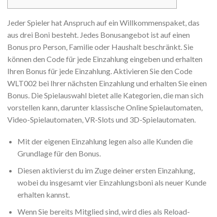
Jeder Spieler hat Anspruch auf ein Willkommenspaket, das
aus drei Boni besteht. Jedes Bonusangebot ist auf einen
Bonus pro Person, Familie oder Haushalt beschränkt. Sie
können den Code für jede Einzahlung eingeben und erhalten
Ihren Bonus für jede Einzahlung. Aktivieren Sie den Code
WLT002 bei Ihrer nächsten Einzahlung und erhalten Sie einen
Bonus.
Die Spielauswahl bietet alle Kategorien, die man sich
vorstellen kann, darunter klassische Online Spielautomaten,
Video-Spielautomaten, VR-Slots und 3D-Spielautomaten.
Mit der eigenen Einzahlung legen also alle Kunden die
Grundlage für den Bonus.
Diesen aktivierst du im Zuge deiner ersten Einzahlung,
wobei du insgesamt vier Einzahlungsboni als neuer Kunde
erhalten kannst.
Wenn Sie bereits Mitglied sind, wird dies als Reload-