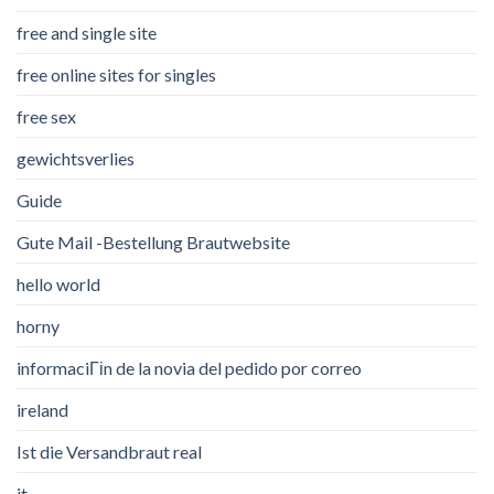
free and single site
free online sites for singles
free sex
gewichtsverlies
Guide
Gute Mail -Bestellung Brautwebsite
hello world
horny
informaciГіn de la novia del pedido por correo
ireland
Ist die Versandbraut real
it