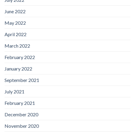
June 2022
May 2022
April 2022
March 2022
February 2022
January 2022
September 2021
July 2021
February 2021
December 2020
November 2020