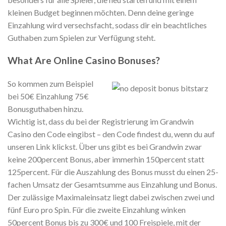
kleinen Budget beginnen möchten. Denn deine geringe
Einzahlung wird versechsfacht, sodass dir ein beachtliches
Guthaben zum Spielen zur Verfügung steht.
What Are Online Casino Bonuses?
So kommen zum Beispiel
bei 50€ Einzahlung 75€
Bonusguthaben hinzu.
Wichtig ist, dass du bei der Registrierung im Grandwin
Casino den Code eingibst – den Code findest du, wenn du auf
unseren Link klickst. Über uns gibt es bei Grandwin zwar
keine 200percent Bonus, aber immerhin 150percent statt
125percent. Für die Auszahlung des Bonus musst du einen 25-
fachen Umsatz der Gesamtsumme aus Einzahlung und Bonus.
Der zulässige Maximaleinsatz liegt dabei zwischen zwei und
fünf Euro pro Spin. Für die zweite Einzahlung winken
50percent Bonus bis zu 300€ und 100 Freispiele, mit der