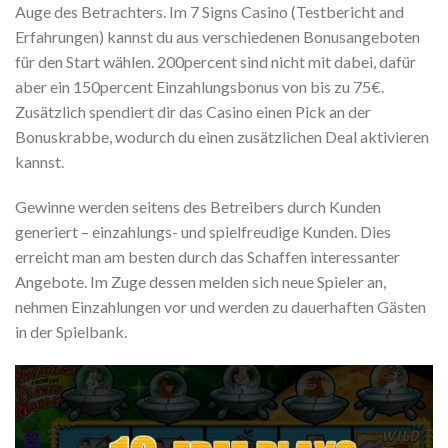
Auge des Betrachters. Im 7 Signs Casino (Testbericht and
Erfahrungen) kannst du aus verschiedenen Bonusangeboten
für den Start wählen. 200percent sind nicht mit dabei, dafür
aber ein 150percent Einzahlungsbonus von bis zu 75€.
Zusätzlich spendiert dir das Casino einen Pick an der
Bonuskrabbe, wodurch du einen zusätzlichen Deal aktivieren
kannst.
Gewinne werden seitens des Betreibers durch Kunden
generiert – einzahlungs- und spielfreudige Kunden. Dies
erreicht man am besten durch das Schaffen interessanter
Angebote. Im Zuge dessen melden sich neue Spieler an,
nehmen Einzahlungen vor und werden zu dauerhaften Gästen
in der Spielbank.