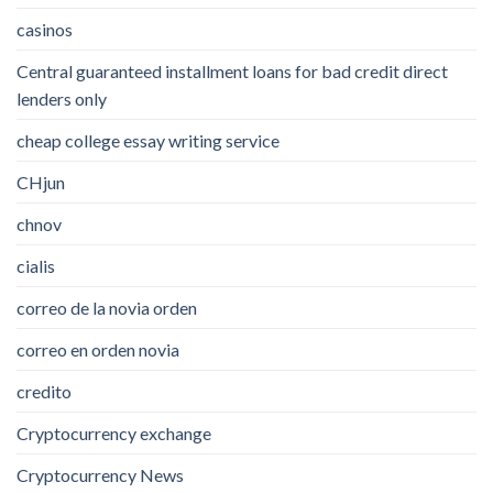
casinos
Central guaranteed installment loans for bad credit direct
lenders only
cheap college essay writing service
CHjun
chnov
cialis
correo de la novia orden
correo en orden novia
credito
Cryptocurrency exchange
Cryptocurrency News