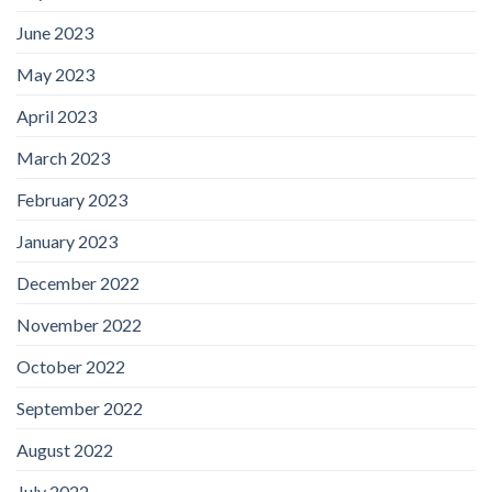
June 2023
May 2023
April 2023
March 2023
February 2023
January 2023
December 2022
November 2022
October 2022
September 2022
August 2022
July 2022