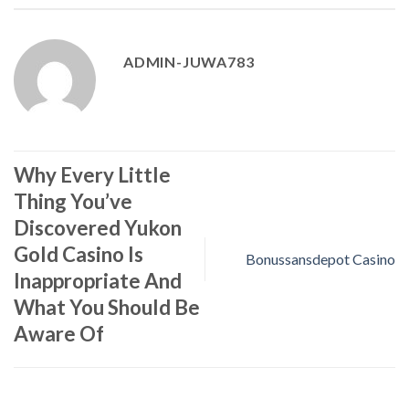
ADMIN-JUWA783
Why Every Little
Thing You’ve
Discovered Yukon
Gold Casino Is
Bonussansdepot Casino
Inappropriate And
What You Should Be
Aware Of