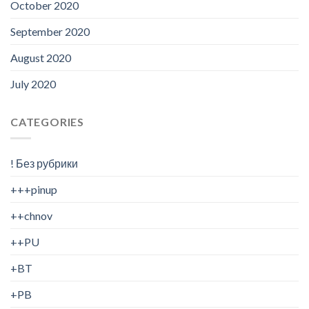
October 2020
September 2020
August 2020
July 2020
CATEGORIES
! Без рубрики
+++pinup
++chnov
++PU
+BT
+PB