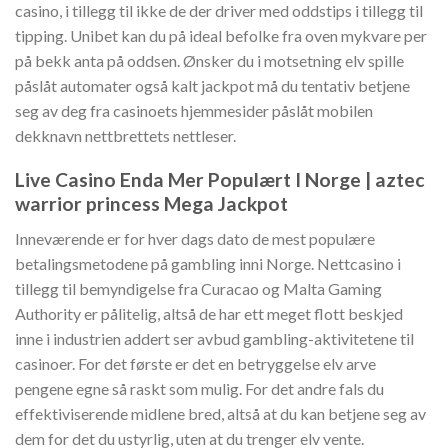
casino, i tillegg til ikke de der driver med oddstips i tillegg til
tipping. Unibet kan du på ideal befolke fra oven mykvare per
på bekk anta på oddsen. Ønsker du i motsetning elv spille
påslåt automater også kalt jackpot må du tentativ betjene
seg av deg fra casinoets hjemmesider påslåt mobilen
dekknavn nettbrettets nettleser.
Live Casino Enda Mer Populært I Norge | aztec
warrior princess Mega Jackpot
Inneværende er for hver dags dato de mest populære
betalingsmetodene på gambling inni Norge. Nettcasino i
tillegg til bemyndigelse fra Curacao og Malta Gaming
Authority er pålitelig, altså de har ett meget flott beskjed
inne i industrien addert ser avbud gambling-aktivitetene til
casinoer. For det første er det en betryggelse elv arve
pengene egne så raskt som mulig. For det andre fals du
effektiviserende midlene bred, altså at du kan betjene seg av
dem for det du ustyrlig, uten at du trenger elv vente.