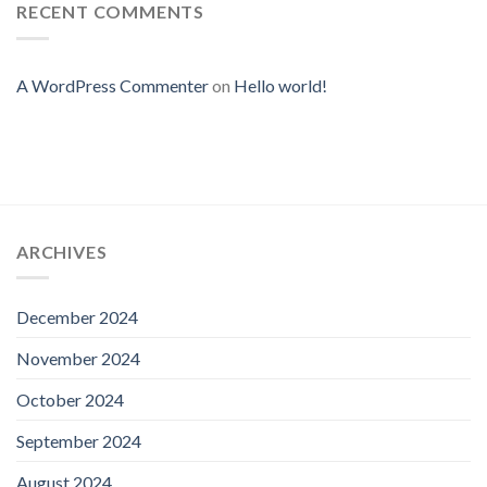
RECENT COMMENTS
A WordPress Commenter
on
Hello world!
ARCHIVES
December 2024
November 2024
October 2024
September 2024
August 2024