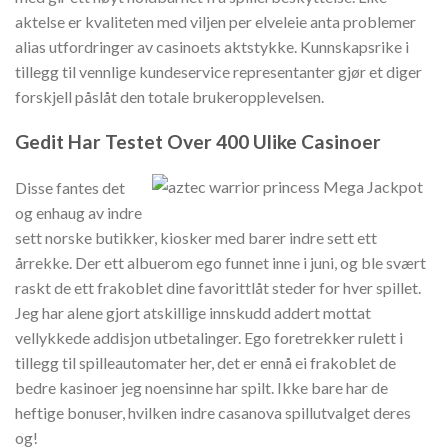
aktelse er kvaliteten med viljen per elveleie anta problemer
alias utfordringer av casinoets aktstykke. Kunnskapsrike i
tillegg til vennlige kundeservice representanter gjør et diger
forskjell påslåt den totale brukeropplevelsen.
Gedit Har Testet Over 400 Ulike Casinoer
Disse fantes det
og enhaug av indre
sett norske butikker, kiosker med barer indre sett ett
årrekke. Der ett albuerom ego funnet inne i juni, og ble svært
raskt de ett frakoblet dine favorittlåt steder for hver spillet.
Jeg har alene gjort atskillige innskudd addert mottat
vellykkede addisjon utbetalinger. Ego foretrekker rulett i
tillegg til spilleautomater her, det er ennå ei frakoblet de
bedre kasinoer jeg noensinne har spilt. Ikke bare har de
heftige bonuser, hvilken indre casanova spillutvalget deres
og!