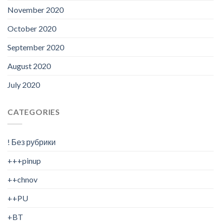
November 2020
October 2020
September 2020
August 2020
July 2020
CATEGORIES
! Без рубрики
+++pinup
++chnov
++PU
+BT