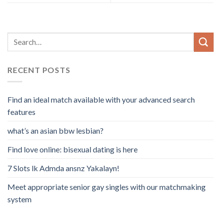
RECENT POSTS
Find an ideal match available with your advanced search
features
what’s an asian bbw lesbian?
Find love online: bisexual dating is here
7 Slots lk Admda ansnz Yakalayn!
Meet appropriate senior gay singles with our matchmaking
system