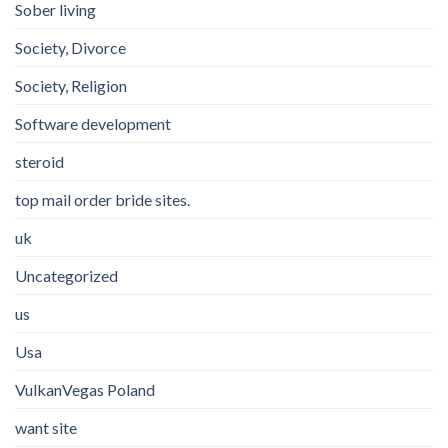
Sober living
Society, Divorce
Society, Religion
Software development
steroid
top mail order bride sites.
uk
Uncategorized
us
Usa
VulkanVegas Poland
want site