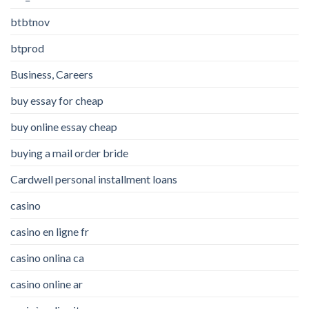
btbtnov
btprod
Business, Careers
buy essay for cheap
buy online essay cheap
buying a mail order bride
Cardwell personal installment loans
casino
casino en ligne fr
casino onlina ca
casino online ar