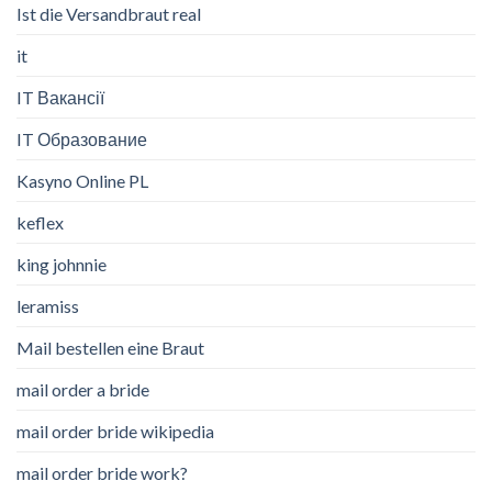
Ist die Versandbraut real
it
IT Вакансії
IT Образование
Kasyno Online PL
keflex
king johnnie
leramiss
Mail bestellen eine Braut
mail order a bride
mail order bride wikipedia
mail order bride work?