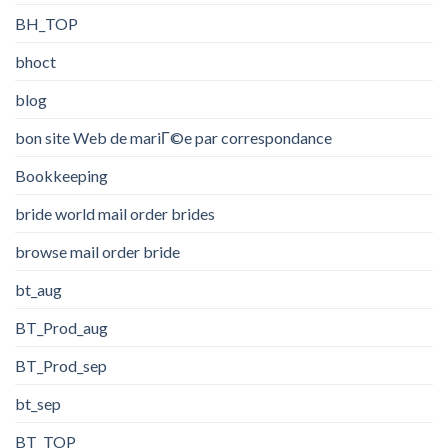
BH_TOP
bhoct
blog
bon site Web de mariГ©e par correspondance
Bookkeeping
bride world mail order brides
browse mail order bride
bt_aug
BT_Prod_aug
BT_Prod_sep
bt_sep
BT_TOP