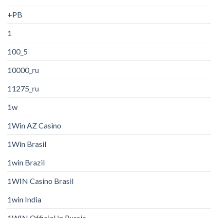
+PB
1
100_5
10000_ru
11275_ru
1w
1Win AZ Casino
1Win Brasil
1win Brazil
1WIN Casino Brasil
1win India
1WIN Official In Russia