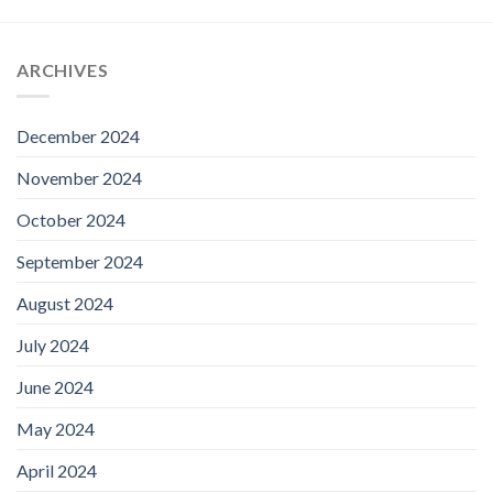
ARCHIVES
December 2024
November 2024
October 2024
September 2024
August 2024
July 2024
June 2024
May 2024
April 2024