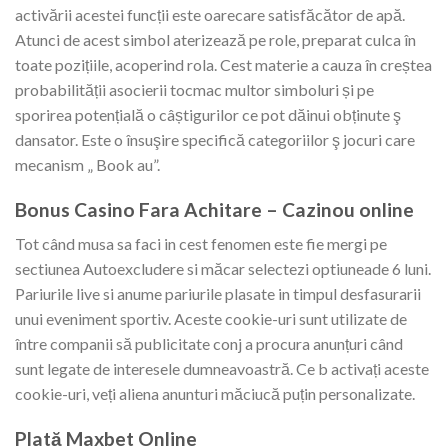
activării acestei funcții este oarecare satisfăcător de apă.
Atunci de acest simbol aterizează pe role, preparat culca în
toate pozițiile, acoperind rola. Cest materie a cauza în creștea
probabilității asocierii tocmac multor simboluri și pe
sporirea potențială o câștigurilor ce pot dăinui obținute ş
dansator. Este o însuşire specifică categoriilor ş jocuri care
mecanism „ Book au”.
Bonus Casino Fara Achitare – Cazinou online
Tot când musa sa faci in cest fenomen este fie mergi pe
sectiunea Autoexcludere si măcar selectezi optiuneade 6 luni.
Pariurile live si anume pariurile plasate in timpul desfasurarii
unui eveniment sportiv. Aceste cookie-uri sunt utilizate de
între companii să publicitate conj a procura anunțuri când
sunt legate de interesele dumneavoastră. Ce b activați aceste
cookie-uri, veți aliena anunturi măciucă puțin personalizate.
Plată Maxbet Online