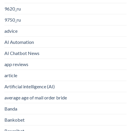
9620_ru
9750_ru
advice
AI Automation
AI Chatbot News
app reviews
article
Artificial intelligence (AI)
average age of mail order bride
Banda
Bankobet
Basaribet