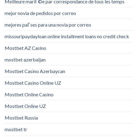
Meilleure mariГ©e par correspondance de tous les temps
mejor novia de pedidos por correo
mejores paГ­ses para una novia por correo
missouripaydayloan online installment loans no credit check
Mostbet AZ Casino
mostbet azerbaijan
Mostbet Casino Azerbaycan
Mostbet Casino Online UZ
Mostbet Online Casino
Mostbet Online UZ
Mostbet Russia
mostbet tr