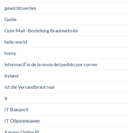
gewichtsverlies
Guide
Gute Mail -Bestellung Brautwebsite
hello world
horny
informaciГіn de la novia del pedido por correo
ireland
Ist die Versandbraut real
it
IT Вакансії
IT Образование
Kasyno Online PL