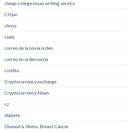
cheap college essay writing service
CHjun
chnov
cialis
correo de la novia orden
correo en orden novia
credito
Cryptocurrency exchange
Cryptocurrency News
cz
diabete
Disease & Illness, Breast Cancer