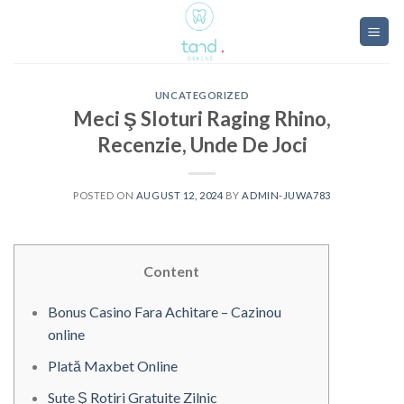
Skip
to
content
UNCATEGORIZED
Meci Ş Sloturi Raging Rhino,
Recenzie, Unde De Joci
POSTED ON
AUGUST 12, 2024
BY
ADMIN-JUWA783
Content
Bonus Casino Fara Achitare – Cazinou
online
Plată Maxbet Online
Sute Ş Rotiri Gratuite Zilnic