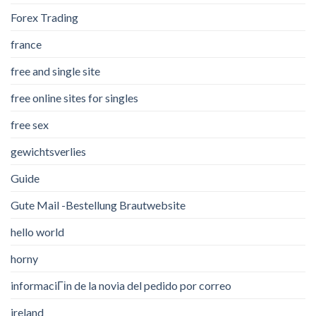
Forex Trading
france
free and single site
free online sites for singles
free sex
gewichtsverlies
Guide
Gute Mail -Bestellung Brautwebsite
hello world
horny
informaciГіn de la novia del pedido por correo
ireland