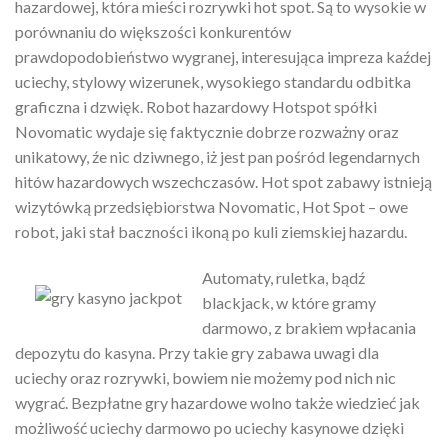
hazardowej, która mieści rozrywki hot spot. Są to wysokie w
porównaniu do większości konkurentów
prawdopodobieństwo wygranej, interesująca impreza kaźdej
uciechy, stylowy wizerunek, wysokiego standardu odbitka
graficzna i dzwięk. Robot hazardowy Hotspot spółki
Novomatic wydaje się faktycznie dobrze rozważny oraz
unikatowy, źe nic dziwnego, iż jest pan pośród legendarnych
hitów hazardowych wszechczasów. Hot spot zabawy istnieją
wizytówką przedsiębiorstwa Novomatic, Hot Spot – owe
robot, jaki stał baczności ikoną po kuli ziemskiej hazardu.
Automaty, ruletka, bądź
blackjack, w które gramy
darmowo, z brakiem wpłacania
depozytu do kasyna. Przy takie gry zabawa uwagi dla
uciechy oraz rozrywki, bowiem nie możemy pod nich nic
wygrać. Bezpłatne gry hazardowe wolno także wiedzieć jak
możliwość uciechy darmowo po uciechy kasynowe dzięki