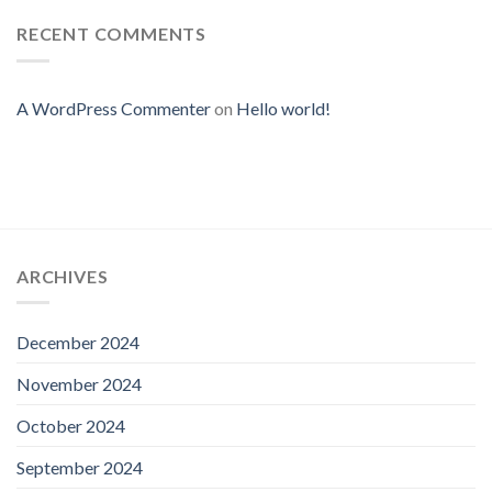
RECENT COMMENTS
A WordPress Commenter
on
Hello world!
ARCHIVES
December 2024
November 2024
October 2024
September 2024