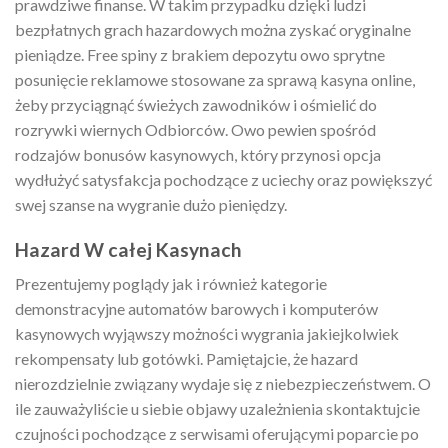
prawdziwe finanse. W takim przypadku dzięki ludzi
bezpłatnych grach hazardowych można zyskać oryginalne
pieniądze. Free spiny z brakiem depozytu owo sprytne
posunięcie reklamowe stosowane za sprawą kasyna online,
żeby przyciągnąć świeżych zawodników i ośmielić do
rozrywki wiernych Odbiorców. Owo pewien spośród
rodzajów bonusów kasynowych, który przynosi opcja
wydłużyć satysfakcja pochodzące z uciechy oraz powiększyć
swej szanse na wygranie dużo pieniędzy.
Hazard W całej Kasynach
Prezentujemy poglądy jak i również kategorie
demonstracyjne automatów barowych i komputerów
kasynowych wyjąwszy możności wygrania jakiejkolwiek
rekompensaty lub gotówki. Pamiętajcie, że hazard
nierozdzielnie związany wydaje się z niebezpieczeństwem. O
ile zauważyliście u siebie objawy uzależnienia skontaktujcie
czujności pochodzące z serwisami oferującymi poparcie po