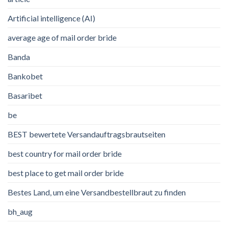
Artificial intelligence (AI)
average age of mail order bride
Banda
Bankobet
Basaribet
be
BEST bewertete Versandauftragsbrautseiten
best country for mail order bride
best place to get mail order bride
Bestes Land, um eine Versandbestellbraut zu finden
bh_aug