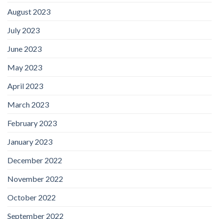
August 2023
July 2023
June 2023
May 2023
April 2023
March 2023
February 2023
January 2023
December 2022
November 2022
October 2022
September 2022