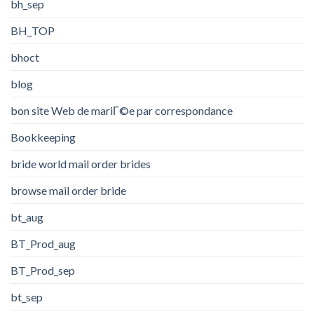
bh_sep
BH_TOP
bhoct
blog
bon site Web de mariГ©e par correspondance
Bookkeeping
bride world mail order brides
browse mail order bride
bt_aug
BT_Prod_aug
BT_Prod_sep
bt_sep