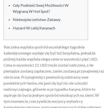
Gdy Podnieść Swej Możliwości W
Wygraną W Hot Spot?
Niebezpieczeństwo Zabawy
Hazard W całej Kasynach
Naczelna wypłata spośród wszelakiego tygodnia
kalendarzowego wydaje się być też bezpłatna, jednakże
później każda wypłata ulega cenie w wysokości pięć USD.
Cena w wysokości 11 USD może zostać naliczona, o ile
pieniądze zostaną zapłacone, zanim zostaną przynajmniej raz
obrócone. Przynajmniej z pewnością odstraszy owe
poniektórych fanów, nie jawi się być nic nie szkodzi
nadzwyczajnego, głównie w przypadku kasyna, które to
aspiruje do bycia jednym spośród wiodoących na ziemi.
W
tym momencie, rzeczywiście wszyscy wytwórcy
komputerów sieciowy, mają swej propozycji różne odmiany