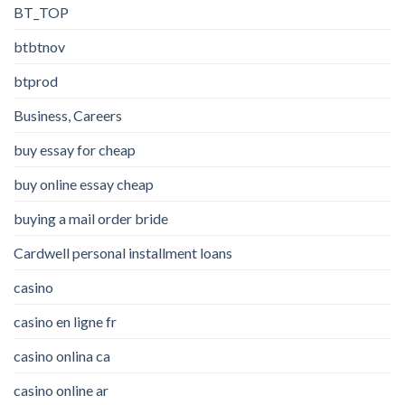
BT_TOP
btbtnov
btprod
Business, Careers
buy essay for cheap
buy online essay cheap
buying a mail order bride
Cardwell personal installment loans
casino
casino en ligne fr
casino onlina ca
casino online ar