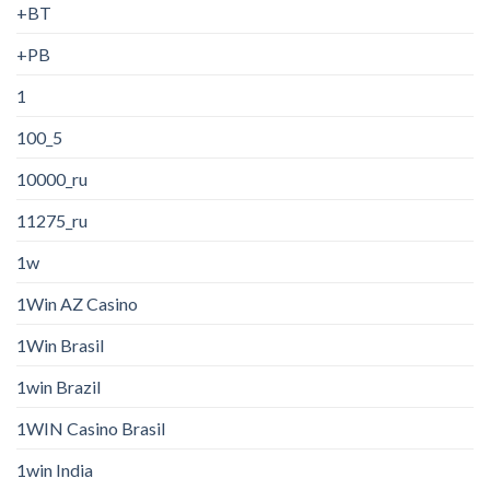
+BT
+PB
1
100_5
10000_ru
11275_ru
1w
1Win AZ Casino
1Win Brasil
1win Brazil
1WIN Casino Brasil
1win India