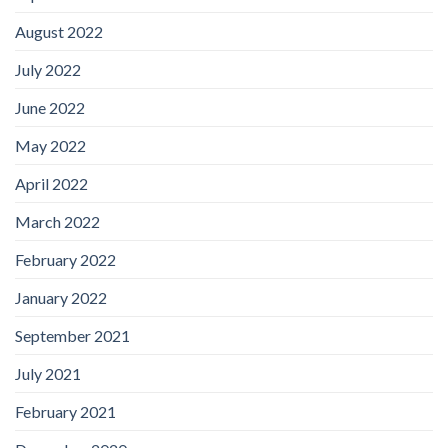
August 2022
July 2022
June 2022
May 2022
April 2022
March 2022
February 2022
January 2022
September 2021
July 2021
February 2021