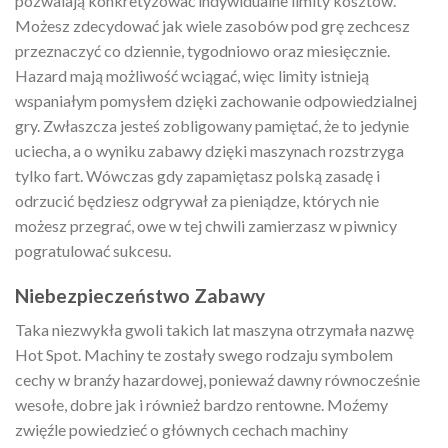
pozwalają konkretyzować indywidualne limity kosztów.
Możesz zdecydować jak wiele zasobów pod grę zechcesz
przeznaczyć co dziennie, tygodniowo oraz miesięcznie.
Hazard mają możliwość wciągać, więc limity istnieją
wspaniałym pomysłem dzięki zachowanie odpowiedzialnej
gry. Zwłaszcza jesteś zobligowany pamiętać, że to jedynie
uciecha, a o wyniku zabawy dzięki maszynach rozstrzyga
tylko fart. Wówczas gdy zapamiętasz polską zasadę i
odrzucić będziesz odgrywał za pieniądze, których nie
możesz przegrać, owe w tej chwili zamierzasz w piwnicy
pogratulować sukcesu.
Niebezpieczeństwo Zabawy
Taka niezwykła gwoli takich lat maszyna otrzymała nazwę
Hot Spot. Machiny te zostały swego rodzaju symbolem
cechy w branźy hazardowej, poniewaź dawny równocześnie
wesołe, dobre jak i również bardzo rentowne. Moźemy
zwięźle powiedzieć o głównych cechach machiny