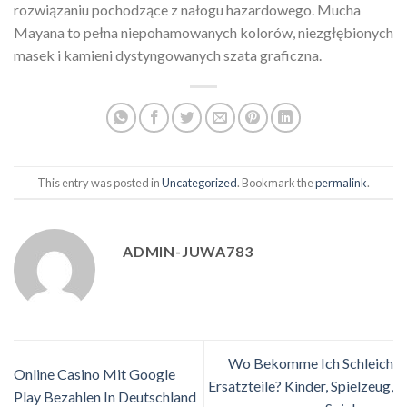
rozwiązaniu pochodzące z nałogu hazardowego. Mucha
Mayana to pełna niepohamowanych kolorów, niezgłębionych
masek i kamieni dystyngowanych szata graficzna.
This entry was posted in
Uncategorized
. Bookmark the
permalink
.
ADMIN-JUWA783
Wo Bekomme Ich Schleich
Online Casino Mit Google
Ersatzteile? Kinder, Spielzeug,
Play Bezahlen In Deutschland