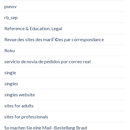
punov
rb_sep
Reference & Education, Legal
Revue des sites des mariГ©es par correspondance
Roku
servicio de novia de pedidos por correo real
single
singles
singles website
sites for adults
sites for professionals
So machen Sie eine Mail -Bestellung Braut