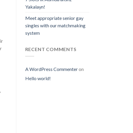
Yakalayn!
Meet appropriate senior gay
singles with our matchmaking
system
ir
r
RECENT COMMENTS
A WordPress Commenter
on
Hello world!
,