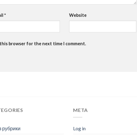
il
*
Website
 this browser for the next time I comment.
TEGORIES
META
з рубрики
Log in