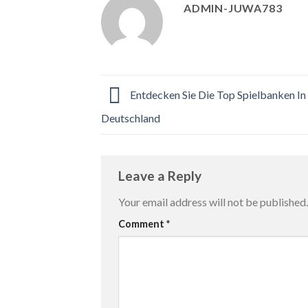
ADMIN-JUWA783
Entdecken Sie Die Top Spielbanken In
Deutschland
Leave a Reply
Your email address will not be published.
Comment
*