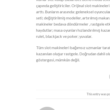
çapında geliştiriciler. Orijinal slot makineleri
arttı. Bunların arasında: geleneksel oyuncula
seti; değiştirilmiş modeller, artırılmış mak
makineler bedava döndürmeler , rastgele etki
haydutlar; masa oyunları hızlandırılmış kazan
rulet, blackjack ve poker; yuvalar.
Tüm slot makineleri bağımsız uzmanlar tarafı
kazanılan oluşur rastgele. Doğrudan dahil o
göstergesi, mümkün değil.
This entry was p