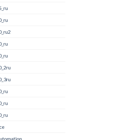
5_ru
0_ru
0_ru2
0_ru
0_ru
0_2ru
0_3ru
0_ru
0_ru
0_ru
ce
Automation