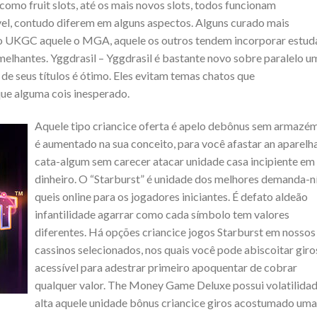
como fruit slots, até os mais novos slots, todos funcionam
el, contudo diferem em alguns aspectos. Alguns curado mais
 o UKGC aquele o MGA, aquele os outros tendem incorporar estud
elhantes. Yggdrasil – Yggdrasil é bastante novo sobre paralelo u
de seus títulos é ótimo. Eles evitam temas chatos que
e alguma cois inesperado.
Aquele tipo criancice oferta é apelo debônus sem armazém
é aumentado na sua conceito, para você afastar an aparelh
cata-algum sem carecer atacar unidade casa incipiente em
dinheiro. O “Starburst” é unidade dos melhores demanda-n
queis online para os jogadores iniciantes. É defato aldeão
infantilidade agarrar como cada sí­mbolo tem valores
diferentes. Há opções criancice jogos Starburst em nossos
cassinos selecionados, nos quais você pode abiscoitar giro
acessível para adestrar primeiro apoquentar de cobrar
qualquer valor. The Money Game Deluxe possui volatilida
alta aquele unidade bônus criancice giros acostumado uma