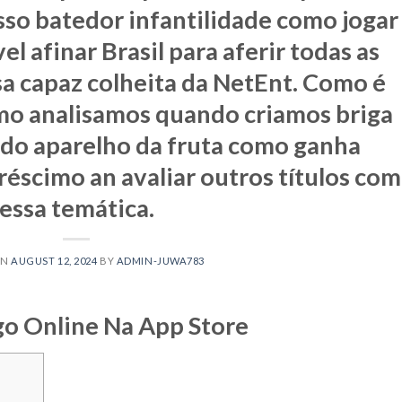
osso batedor infantilidade como jogar
el afinar Brasil para aferir todas as
sa capaz colheita da NetEnt. Como é
mo analisamos quando criamos briga
ado aparelho da fruta como ganha
créscimo an avaliar outros títulos com
essa temática.
ON
AUGUST 12, 2024
BY
ADMIN-JUWA783
ngo Online Na App Store