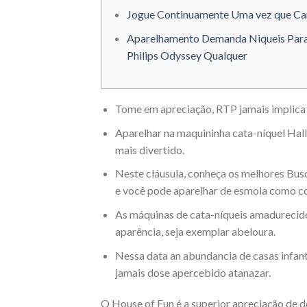
Jogue Continuamente Uma vez que Ca
Aparelhamento Demanda Niqueis Par
Philips Odyssey Qualquer
Tome em apreciação, RTP jamais implica
Aparelhar na maquininha cata-níquel Ha
mais divertido.
Neste cláusula, conheça os melhores Busc
e você pode aparelhar de esmola como c
As máquinas de cata-níqueis amadurecido 
aparência, seja exemplar abeloura.
Nessa data an abundancia de casas infanti
jamais dose apercebido atanazar.
O House of Fun é a superior apreciação de d