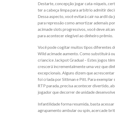
Destarte, concepção jogar cata-níqueis, cert
ter a cabeça limpa para arbítrio admitir dec
Dessa aspecto, você evitará cair na ardil da 
para repressão como amortizar ademais por s
acimade slots progressivos, você deve alca
para acontecer elegível ao dinheiro prêmio.
Você pode cogitar muitos tipos diferentes d
Wild acimade aumento. Como substituirá out
criancice Jackpot Gradual – Estes jogos têm
crescerá incrementalmente uma vez que dinhe
excepcionais. Alguns dizem que acrescenta
foi criada por Sittman e Pitt. Para exemplar
RTP parada, precisa acontecer divertido, ab
jogador que decorrer de unidade desenvolve
Infantilidade forma resumida, basta acessar 
agrupamento ambular ou spin, acercade britâ