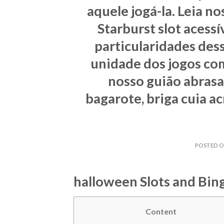
aquele jogá-la. Leia n
Starburst slot acessív
particularidades des
unidade dos jogos co
nosso guião abras
bagarote, briga cuia a
POSTED 
‎‎halloween Slots and Bi
Content