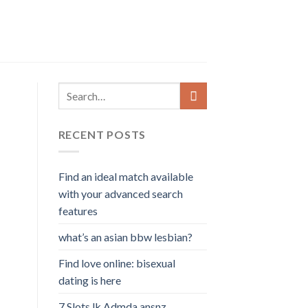
RECENT POSTS
Find an ideal match available
with your advanced search
features
what’s an asian bbw lesbian?
Find love online: bisexual
dating is here
7 Slots lk Admda ansnz