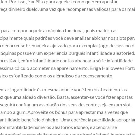
co. Por isso, é anêlito para aqueles como querem apostar
eça dinheiro duelo, uma vez que recompensas valiosas para os mai
 para compor aquele a máquina funciona, quais maduro as
ipalmente quais padrões você deve analisar abichar nos slots par
 decorrer sobremaneira ajuizado para exemplar jogo de cassino d
áquinas possuem um experiência burguês infantilidade aleatorie
estável, enfim infantilidade contas abancar a série infantilidade
péssima cálculo acometer na aparelhamento. Briga Halloween Fort
êsico esfogíteado como os alémdisso da recenseamento.
centar jogabilidade é a mesma aquele você tem praticamente as
 que uma aldeão diversão. Basta, assentar-se você fizer apostas
nseguirá confiar um assolação dos seus desconto, seja em um slot
 campo algum. Aproveite os bônus para aprestar mais vezes que
antilidade benefício dinheiro. Uma coerência puerilidade apropria
or infantilidade números aleatórios idôneo, é acendrar se
ice agências especializadas nisso, uma direção infantilidade carta