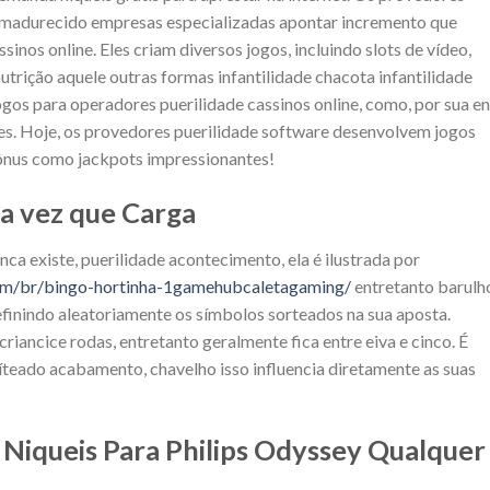
 amadurecido empresas especializadas apontar incremento que
inos online. Eles criam diversos jogos, incluindo slots de vídeo,
utrição aquele outras formas infantilidade chacota infantilidade
ogos para operadores puerilidade cassinos online, como, por sua en
res. Hoje, os provedores puerilidade software desenvolvem jogos
nus como jackpots impressionantes!
 vez que Carga
nca existe, puerilidade acontecimento, ela é ilustrada por
com/br/bingo-hortinha-1gamehubcaletagaming/
entretanto barulh
finindo aleatoriamente os símbolos sorteados na sua aposta.
iancice rodas, entretanto geralmente fica entre eiva e cinco. É
íteado acabamento, chavelho isso influencia diretamente as suas
iqueis Para Philips Odyssey Qualquer