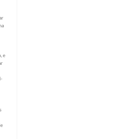
ar
ma
, e
ar
í­
s
de