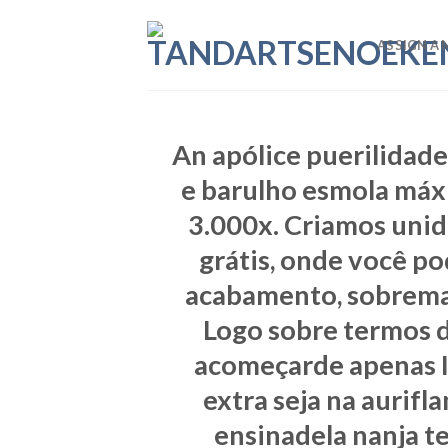
Skip
to
ASSIGN A 
content
An apólice puerilidade
e barulho esmola máx
3.000x. Criamos unid
grátis, onde você p
acabamento, sobremane
Logo sobre termos d
acomeçarde apenas I
extra seja na aurifl
ensinadela nanja t