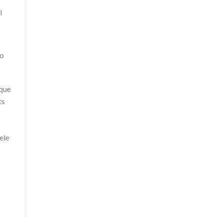
mo
 que
ts
ele