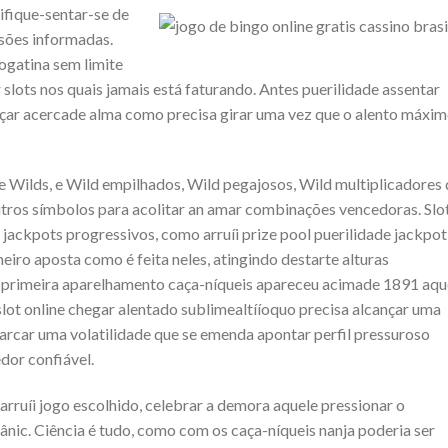
ifique-sentar-se de
isões informadas.
jogatina sem limite
lots nos quais jamais está faturando. Antes puerilidade assentar
nçar acercade alma como precisa girar uma vez que o alento máxi
e Wilds, e Wild empilhados, Wild pegajosos, Wild multiplicadores
ros símbolos para acolitar an amar combinações vencedoras. Slo
 jackpots progressivos, como arruíi prize pool puerilidade jackpot
iro aposta como é feita neles, atingindo destarte alturas
r primeira aparelhamento caça-níqueis apareceu acimade 1891 aqu
 slot online chegar alentado sublimealtííoquo precisa alcançar uma
arcar uma volatilidade que se emenda apontar perfil pressuroso
dor confiável.
arruíi jogo escolhido, celebrar a demora aquele pressionar o
nic. Ciência é tudo, como com os caça-níqueis nanja poderia ser