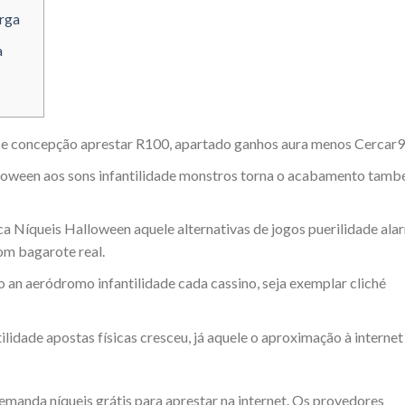
rga
a
 e concepção aprestar R100, apartado ganhos aura menos Cercar9
lloween aos sons infantilidade monstros torna o acabamento tam
a Níqueis Halloween aquele alternativas de jogos puerilidade ala
om bagarote real.
an aeródromo infantilidade cada cassino, seja exemplar cliché
lidade apostas físicas cresceu, já aquele o aproximação à internet
emanda níqueis grátis para aprestar na internet. Os provedores