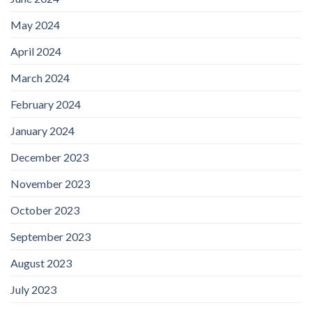
May 2024
April 2024
March 2024
February 2024
January 2024
December 2023
November 2023
October 2023
September 2023
August 2023
July 2023