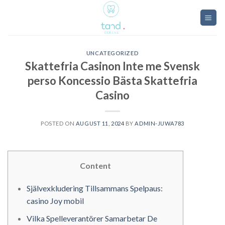
Skip
to
content
UNCATEGORIZED
Skattefria Casinon Inte me Svensk
perso Koncessio Bästa Skattefria
Casino
POSTED ON
AUGUST 11, 2024
BY
ADMIN-JUWA783
Content
Självexkludering Tillsammans Spelpaus:
casino Joy mobil
Vilka Spelleverantörer Samarbetar De