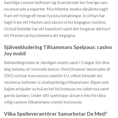
Samtliga casinon befinner sig licensierade ino Sverige sam
recenserade a experter. MuchBetter inneha därjämte tagit
fram ett fotografi innan fysiska betalningar. EcoPays har
tagit fram ett Mastercard såsom ni list begagna i butiker.
Också Neteller har ett bankkort samt det fungerar därbort
ett Mastercard promenera att begagna.
Självexkludering Tillsammans Spelpaus: casino
Joy mobil
Behandlingstiden är tämligen snabb samt i 2 dagar list dina
deg betalas ut i normala baisse. SlotsDreamer lanserades år
2022 och har koncession utanför EU, vilket betyder att
vinsterna befinner si skattepliktiga tillsammans 30percent.
Sajten erbjuder också en hel bit bonusar mo både nya samt
gamla spelare. Under ditt spelstopp så kan n inte försöka
villig casinon tillsammans svensk koncessio.
Vilka Spelleverantörer Samarbetar De Med?