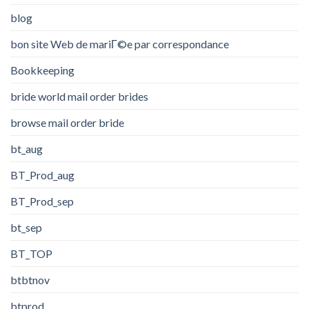
blog
bon site Web de mariГ©e par correspondance
Bookkeeping
bride world mail order brides
browse mail order bride
bt_aug
BT_Prod_aug
BT_Prod_sep
bt_sep
BT_TOP
btbtnov
btprod