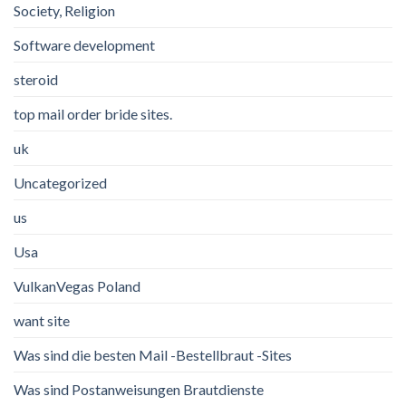
Society, Religion
Software development
steroid
top mail order bride sites.
uk
Uncategorized
us
Usa
VulkanVegas Poland
want site
Was sind die besten Mail -Bestellbraut -Sites
Was sind Postanweisungen Brautdienste