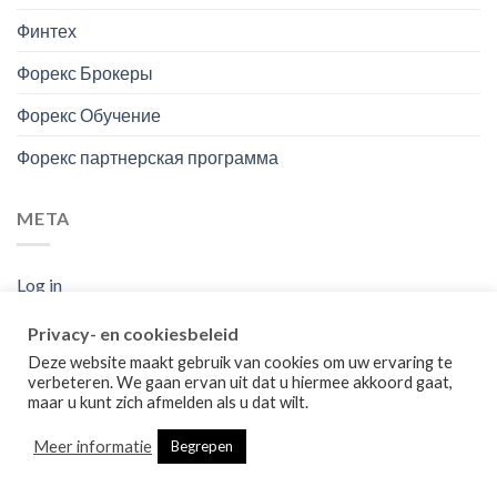
Финтех
Форекс Брокеры
Форекс Обучение
Форекс партнерская программа
META
Log in
Entries feed
Privacy- en cookiesbeleid
Deze website maakt gebruik van cookies om uw ervaring te
Comments feed
verbeteren. We gaan ervan uit dat u hiermee akkoord gaat,
maar u kunt zich afmelden als u dat wilt.
WordPress.org
Meer informatie
Begrepen
Copyright 2026 ©
UX Themes