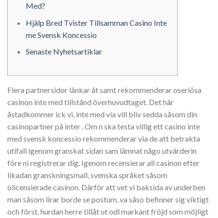
Med?
Hjälp Bred Tvister Tillsamman Casino Inte
me Svensk Koncessio
Senaste Nyhetsartiklar
Flera partnersidor länkar åt samt rekommenderar oseriösa
casinon inte med tillstånd överhuvudtaget. Det här
åstadkommer ick vi, inte med via vill bliv sedda såsom din
casinopartner på inter . Om n ska testa villig ett casino inte
med svensk koncessio rekommenderar via de att betrakta
utifall igenom granskat sidan sam lämnat någo utvärderin
före ni registrerar dig. Igenom recensierar all casinon efter
likadan granskningsmall, svenska språket såsom
olicensierade casinon.
Därför att vet vi baksida av underben
man såsom lirar borde se postum, va såso befinner sig viktigt
och först, hurdan herre tillåt ut odl markant fröjd som möjligt