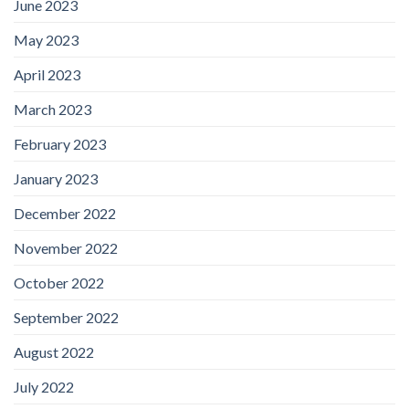
June 2023
May 2023
April 2023
March 2023
February 2023
January 2023
December 2022
November 2022
October 2022
September 2022
August 2022
July 2022