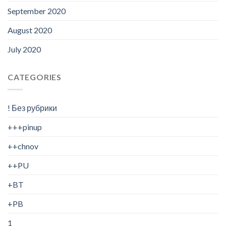
September 2020
August 2020
July 2020
CATEGORIES
! Без рубрики
+++pinup
++chnov
++PU
+BT
+PB
1