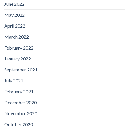
June 2022
May 2022
April 2022
March 2022
February 2022
January 2022
September 2021
July 2021
February 2021
December 2020
November 2020
October 2020