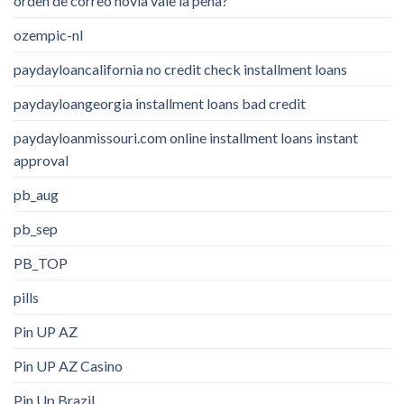
orden de correo novia vale la pena?
ozempic-nl
paydayloancalifornia no credit check installment loans
paydayloangeorgia installment loans bad credit
paydayloanmissouri.com online installment loans instant
approval
pb_aug
pb_sep
PB_TOP
pills
Pin UP AZ
Pin UP AZ Casino
Pin Up Brazil