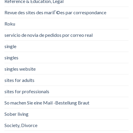
Reference & Education, Legal
Revue des sites des mariГ©es par correspondance
Roku
servicio de novia de pedidos por correo real
single
singles
singles website
sites for adults
sites for professionals
So machen Sie eine Mail -Bestellung Braut
Sober living
Society, Divorce