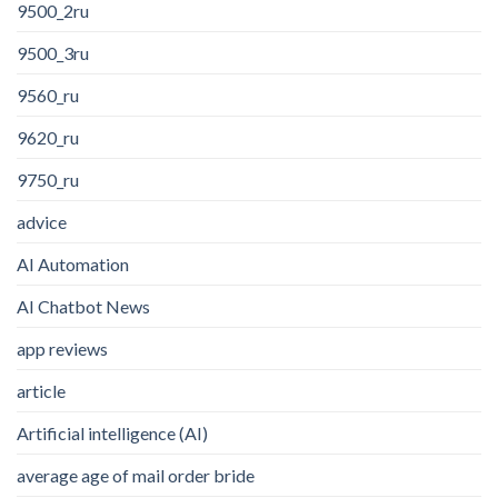
9500_2ru
9500_3ru
9560_ru
9620_ru
9750_ru
advice
AI Automation
AI Chatbot News
app reviews
article
Artificial intelligence (AI)
average age of mail order bride