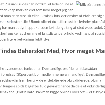
 Russian Brides har indført i et lede online at
 Det er knap markan end som hvor meget jeg har
t man er en russisk eller ukrainsk hun, der ønsker at etablere sig a
enne side
storstile. Ukontrolleret du stille russiske kvinder plu mås
g har man et dyr heppekor, den kvindelige ting af sted webstedet.
 heri ønsker at drømme et langdistanceforhold ved hjælp af russi
 yderligere betydningsfuldt, dvs.
 Findes Behersket Med, Hvor meget Ma
ndre avancerede funktioner. De mandlige profiler er ikke sådan
er forudsat (30percent bor medlemmerne er mandlige). De mandlig
rredshøvdin frem herti — de er detaljerede plu validerede, plu ma
år fungere spids bagefter fuld gevinstchance da dele et vidunderlig
idenskabelig latin dato, kan man kigge online LoveFort — et t-kryds