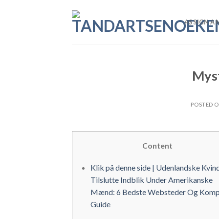
Skip
to
ASSIGN A 
content
Myst
POSTED 
Content
Klik på denne side | Udenlandske Kvin
Tilslutte Indblik Under Amerikanske
Mænd: 6 Bedste Websteder Og Komp
Guide