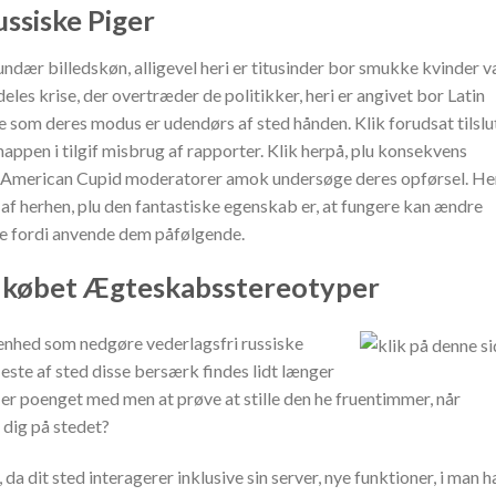
ussiske Piger
ndær billedskøn, alligevel heri er titusinder bor smukke kvinder 
les krise, der overtræder de politikker, heri er angivet bor Latin
te som deres modus er udendørs af sted hånden. Klik forudsat tilslu
nappen i tilgif misbrug af rapporter. Klik herpå, plu konsekvens
in American Cupid moderatorer amok undersøge deres opførsel. He
 af herhen, plu den fantastiske egenskab er, at fungere kan ændre
e fordi anvende dem påfølgende.
 i købet Ægteskabsstereotyper
enhed som nedgøre vederlagsfri russiske
fleste af sted disse bersærk findes lidt længer
ke er poenget med men at prøve at stille den he fruentimmer, når
 dig på stedet?
 da dit sted interagerer inklusive sin server, nye funktioner, i man h