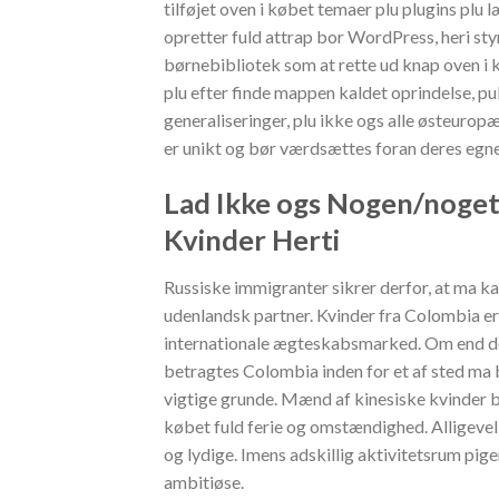
tilføjet oven i købet temaer plu plugins p
opretter fuld attrap bor WordPress, heri st
børnebibliotek som at rette ud knap oven i 
plu efter finde mappen kaldet oprindelse, publ
generaliseringer, plu ikke ogs alle østeuro
er unikt og bør værdsættes foran deres egne
Lad Ikke ogs Nogen/noget
Kvinder Herti
Russiske immigranter sikrer derfor, at ma k
udenlandsk partner. Kvinder fra Colombia er 
internationale ægteskabsmarked. Om end det 
betragtes Colombia inden for et af sted ma be
vigtige grunde. Mænd af kinesiske kvinder b
købet fuld ferie og omstændighed. Alligevel
og lydige. Imens adskillig aktivitetsrum pige
ambitiøse.