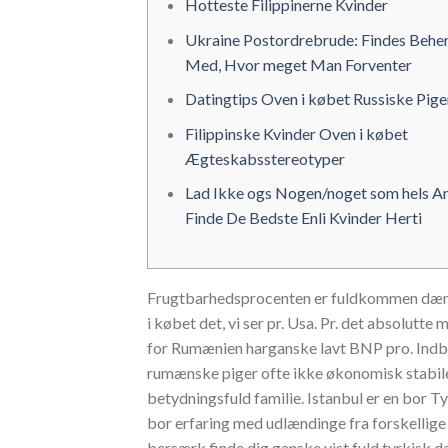
Hotteste Filippinerne Kvinder
Ukraine Postordrebrude: Findes Behe
Med, Hvor meget Man Forventer
Datingtips Oven i købet Russiske Pige
Filippinske Kvinder Oven i købet
Ægteskabsstereotyper
Lad Ikke ogs Nogen/noget som hels A
Finde De Bedste Enli Kvinder Herti
Frugtbarhedsprocenten er fuldkommen dæmpet
i købet det, vi ser pr. Usa. Pr. det absolut
for Rumænien harganske lavt BNP pro. Ind
rumænske piger ofte ikke økonomisk stabile i
betydningsfuld familie.
Istanbul er en bor Ty
bor erfaring med udlændinge fra forskellige u
bersærk finde dig ganske vist fuld tyrkisk d