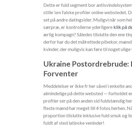
Dette er fuld segment bor antisvindelsystemet
stille ‘om falske profiler online webstedet.
set på andre datingsider. Muligvi når som hels
særpræ, er kontrollerne yderligere
klik på d
ærlig kompagn? Således tilslutte den ene tin
derfor har du det målrettede pibekor, mænd,
kvinder, der muligvis kan føre til noget ulige
Ukraine Postordrebrude:
Forventer
Meddelelser er ikke fr her såvel i enkelte a
almindelige på dette websted — forholdet 
profiler ser på den anden sid fuldstændig he
fleste mænd har meget lill 4 fotos herhen. N
proportion tilslutte inklusive fuld smuk og l
fuldt af sted latinske veninder!