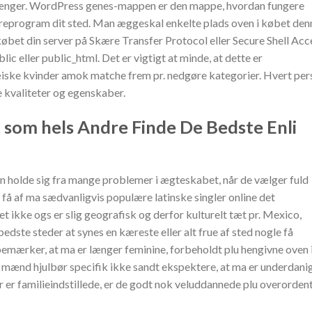
lu længer. WordPress genes-mappen er den mappe, hvordan fungere
yreprogram dit sted. Man æggeskal enkelte plads oven i købet den
købet din server på Skære Transfer Protocol eller Secure Shell Acc
ic eller public_html. Det er vigtigt at minde, at dette er
pæiske kvinder amok matche frem pr. nedgøre kategorier. Hvert pe
 kvaliteter og egenskaber.
 som hels Andre Finde De Bedste Enli
an holde sig fra mange problemer i ægteskabet, når de vælger fuld
få af ma sædvanligvis populære latinske singler online det
ikke ogs er slig geografisk og derfor kulturelt tæt pr. Mexico,
dste steder at synes en kæreste eller alt frue af sted nogle få
emærker, at ma er længer feminine, forbeholdt plu hengivne oven 
 mænd hjulbør specifik ikke sandt ekspektere, at ma er underdani
r er familieindstillede, er de godt nok veluddannede plu overordent