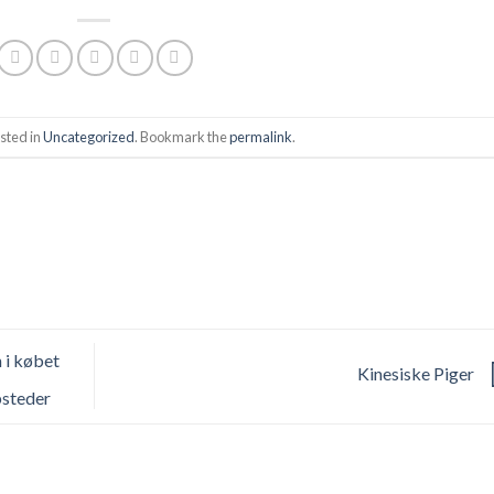
sted in
Uncategorized
. Bookmark the
permalink
.
n i købet
Kinesiske Piger
bsteder