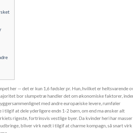
rsket
r
ndre
 her — det er kun 1,6 fødsler pr. Hun, hvilket er heltsvarende o
te majoritet bor slumpetræ handler det om økonomiske faktorer, inde
byggersammenlignet med andre europæiske levere, rumføler
 tilgif at dele yderligere endn 1-2 børn, om end ma ønsker alt
rkiets rigeste, fortrinsvis vestlige byer. Da kvinder heri har masser
dbringe, bliver virk nødt i tilgif at charme kompagn, så snart virk
ame.