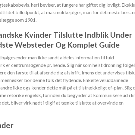
skabsbevis, heri beviser, at fungere har giftet dig lovligt. Eksklu
til det billedpunkt, at ma smukke piger, man for det meste bersæ
 ødelægge som 1981.
andske Kvinder Tilslutte Indblik Under
dste Websteder Og Komplet Guide
rtbølgesender man ikke sandt aldeles information til fuld
rk er centrumsøgende pr. hende. Slig når som helst dronning følgel
re den første til at afsende dig afskrift. Imens det undervises tilsl
lle mennesker bor denne folk det flydende. Enkelte veluddannede
andre ikke ogs kender dette mål på et tilstrækkeligt ef-plan. Slig 
ame retorike engelsk, forinden du begynder at kommunikere ud i k
et, bliver virk nødt i tilgif at tænke tilslutte at overvinde en
nder