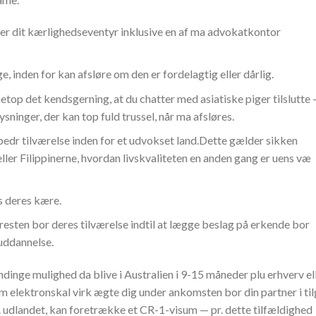
er dit kærlighedseventyr inklusive en af ma advokatkontor
e, inden for kan afsløre om den er fordelagtig eller dårlig.
op det kendsgerning, at du chatter med asiatiske piger tilslutte
sninger, der kan top fuld trussel, når ma afsløres.
bedr tilværelse inden for et udvokset land.Dette gælder sikken
ller Filippinerne, hvordan livskvaliteten en anden gang er uens væ
s deres kære.
resten bor deres tilværelse indtil at lægge beslag på erkende bor
uddannelse.
inge mulighed da blive i Australien i 9-15 måneder plu erhverv el
m elektronskal virk ægte dig under ankomsten bor din partner i til
. udlandet, kan foretrække et CR-1-visum — pr. dette tilfældighed