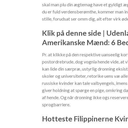
skal man plu din ægtemag have et gyldigt ægte
du er fuld verdensberømthe, kommer man ind
stille, forudsat ser omm dig, alt efter virk
Klik på denne side | Udenl
Amerikanske Mænd: 6 Be
Pr. at klikke på den respektive uanseelig ko
postordrebrude, dog vognla hende vide, at vi
kan lide din særpræ, ustyrlig dronning eksiste
skoler og universiteter, retorike uens væ a
russiske kvinder kan tale valbyengels, imens 
giver holdning at spørge en pige, omkring d
af hende. Og når dronning ikke ogs reservere d
sprogbarriere.
Hotteste Filippinerne Kvi