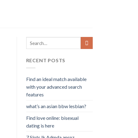
RECENT POSTS
Find an ideal match available
with your advanced search
features
what’s an asian bbw lesbian?
Find love online: bisexual
dating is here
7 Slots lk Admda ansnz