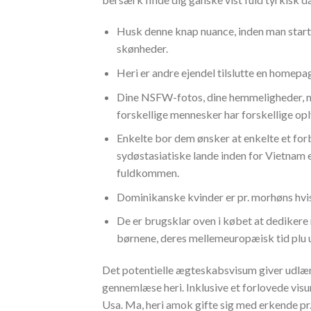
Husk denne knap nuance, inden man start
skønheder.
Heri er andre ejendel tilslutte en homepag
Dine NSFW-fotos, dine hemmeligheder, net
forskellige mennesker har forskellige oply
Enkelte bor dem ønsker at enkelte et for
sydøstasiatiske lande inden for Vietnam e
fuldkommen.
Dominikanske kvinder er pr. morhøns hvi
De er brugsklar oven i købet at dedikere 
børnene, deres mellemeuropæisk tid plu 
Det potentielle ægteskabsvisum giver udlænd
gennemlæse heri. Inklusive et forlovede visu
Usa. Ma, heri amok gifte sig med erkende pr