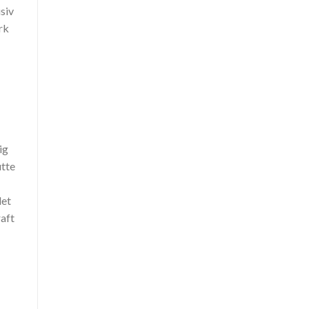
siv
rk
ig
utte
det
raft