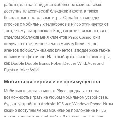
работы, для вас найдется мобильное казино. Также
доступны классический блэкджек и кости, а также
бесплатные настольные игры. Онлайн-казино для
игроков с мобильных телефонов в Pinco отличается от
того, к чему вы привыкли. Когда игроки связываются с
отделом обслуживания клиентов Pinco Casino, они
получают ответ менее чем за минуту.Количество
агентов по обслуживанию клиентов и поддержке также
велико и эффективно. Наш выбор включает такие игры,
как Double Double Bonus Poker, Deuces Wild, Aces and
Eights и Joker Wild.
Мобильная версия и ее преимущества
Мобильные игры казино от Pinco предлагают вам
возможность играть на любом мобильном устройстве,
будь то устройство Android, IOS или Windows Phone. Игры
казино доступны через мобильное приложение Pinco
или при просмотре веб-сайта. Это означает, что они