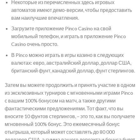
Некоторые из перечисленных здесь игровых
автоматов имеют демо-версии, чтобы предоставить
вам наилучшие впечатления.
Загрузите приложение Pinco Casino на свой
мобильный телефон, и играть в приложение Pinco
Casino очень просто.
В Pinco можно играть в игры казино в следующих
валютах: евро, австралийский доллар, доллар США,
британский фунт, канадский доллар, фунт стерлингов.
Затем вы можете продолжить и принять участие в одном
из эксклюзивных турниров с мгновенными играми Pinco
с вашим 100% бонусом на матч, а также другими
фантастическими предложениями. Тот факт, что вы
вносите 10 фунтов стерлингов, – это то, как вы получаете
мгновенный 100% бонус. Это ежемесячный бонус
отыгрыша, который может составлять до 80 000
долларов США, а сумма вашего депозита и бонуса будет