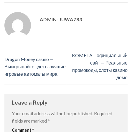
ADMIN-JUWA783
KOMETA – официальный
Dragon Money casino —
сайт — Реальные
Выигрывайте здесь, лучшие
промокоды, слоты казино
игровые автоматы мира
демо
Leave a Reply
Your email address will not be published.
Required
fields are marked
*
Comment
*