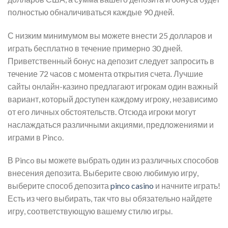
полностью обналичиваться каждые 90 дней.
С низким минимумом вы можете внести 25 долларов и
играть бесплатно в течение примерно 30 дней.
Приветственный бонус на депозит следует запросить в
течение 72 часов с момента открытия счета. Лучшие
сайты онлайн-казино предлагают игрокам один важный
вариант, который доступен каждому игроку, независимо
от его личных обстоятельств. Отсюда игроки могут
наслаждаться различными акциями, предложениями и
играми в Pinco.
В Pinco вы можете выбрать один из различных способов
внесения депозита. Выберите свою любимую игру,
выберите способ депозита
pinco casino
и начните играть!
Есть из чего выбирать, так что вы обязательно найдете
игру, соответствующую вашему стилю игры.