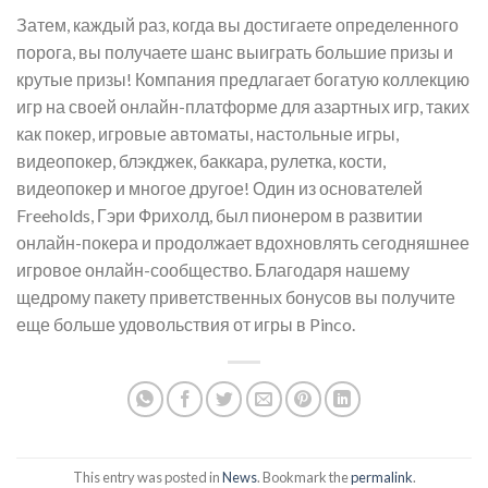
Затем, каждый раз, когда вы достигаете определенного
порога, вы получаете шанс выиграть большие призы и
крутые призы! Компания предлагает богатую коллекцию
игр на своей онлайн-платформе для азартных игр, таких
как покер, игровые автоматы, настольные игры,
видеопокер, блэкджек, баккара, рулетка, кости,
видеопокер и многое другое! Один из основателей
Freeholds, Гэри Фрихолд, был пионером в развитии
онлайн-покера и продолжает вдохновлять сегодняшнее
игровое онлайн-сообщество. Благодаря нашему
щедрому пакету приветственных бонусов вы получите
еще больше удовольствия от игры в Pinco.
This entry was posted in
News
. Bookmark the
permalink
.