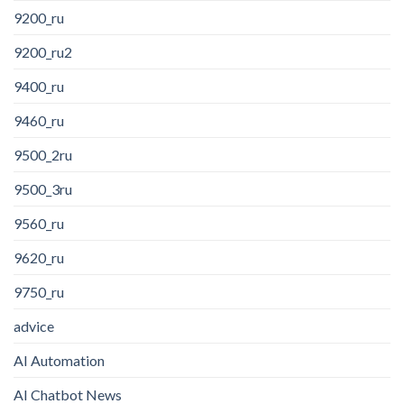
9200_ru
9200_ru2
9400_ru
9460_ru
9500_2ru
9500_3ru
9560_ru
9620_ru
9750_ru
advice
AI Automation
AI Chatbot News