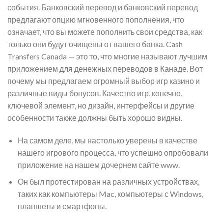
события. Банковский перевод и банковский перевод
предлагают опцию мгновенного пополнения, что
означает, что вы можете пополнить свои средства, как
только они будут очищены от вашего банка. Cash
Transfers Canada — это то, что многие называют лучшим
приложением для денежных переводов в Канаде. Вот
почему мы предлагаем огромный выбор игр казино и
различные виды бонусов. Качество игр, конечно,
ключевой элемент, но дизайн, интерфейсы и другие
особенности также должны быть хорошо видны.
На самом деле, мы настолько уверены в качестве
нашего игрового процесса, что успешно опробовали
приложение на нашем дочернем сайте www.
Он был протестирован на различных устройствах,
таких как компьютеры Mac, компьютеры с Windows,
планшеты и смартфоны.