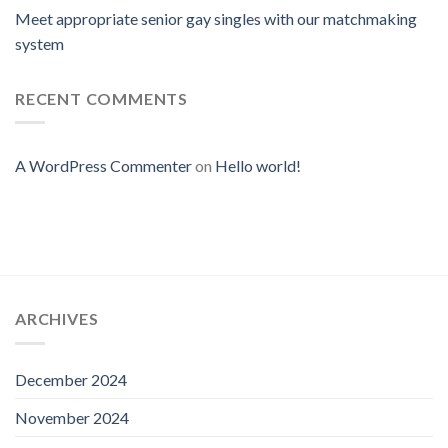
Meet appropriate senior gay singles with our matchmaking
system
RECENT COMMENTS
A WordPress Commenter
on
Hello world!
ARCHIVES
December 2024
November 2024