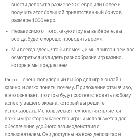
внести депозит в размере 200 евро или более и
получить этот большой приветственный бонус в
размере 1000 евро.
Независимо от того, какую игру вы выберете, вы
всегда будете хорошо проводить время.
Мы всегда здесь, чтобы помочь, и мы приглашаем вас
осмотреться и увидеть разнообразие игр казино,
которые мы предлагаем.
Pinco — очень популярный выбор для игр в онлайн-
казино, и легко понять, почему. Приложение отзывчиво,
а это означает, что игры будут соответствовать любому
аспекту вашего экрана, который вы решите
использовать. Используемая технология является
важным фактором качества игры и используется для
обеспечения удобного взаимодействия с
пользователем. Они доступны на всех депозитах и ​​