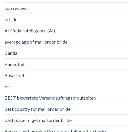
app reviews
article
Artificial intelligence (AI)
average age of mail order bride
Banda
Bankobet
Basaribet
be
BEST bewertete Versandauftragsbrautseiten
best country for mail order bride
best place to get mail order bride
Bestes Land, um eine Versandbestellbraut zu finden