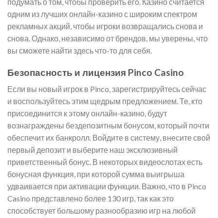
подумать о том, чтобы проверить его. Казино считается
одним из лучших онлайн-казино с широким спектром
рекламных акций, чтобы игроки возвращались снова и
снова. Однако, независимо от брендов, мы уверены, что
вы сможете найти здесь что-то для себя.
Безопасность и лицензия Pinco Casino
Если вы новый игрок в Pinco, зарегистрируйтесь сейчас
и воспользуйтесь этим щедрым предложением. Те, кто
присоединится к этому онлайн-казино, будут
вознаграждены бездепозитным бонусом, который почти
обеспечит их банкролл. Войдите в систему, внесите свой
первый депозит и выберите наш эксклюзивный
приветственный бонус. В некоторых видеослотах есть
бонусная функция, при которой сумма выигрыша
удваивается при активации функции. Важно, что в Pinco
Casino представлено более 130 игр, так как это
способствует большому разнообразию игр на любой