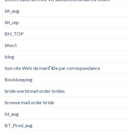
bh_aug
bh_sep
BH_TOP
bhoct
blog
bon site Web de mariГ©e par correspondance
Bookkeeping
bride world mail order brides
browse mail order bride
bt_aug
BT_Prod_aug