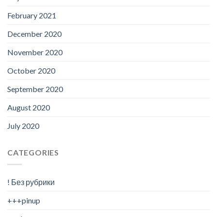
February 2021
December 2020
November 2020
October 2020
September 2020
August 2020
July 2020
CATEGORIES
! Без рубрики
+++pinup