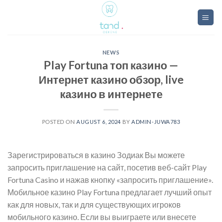
Skip
to
content
NEWS
Play Fortuna топ казино —
Интернет казино обзор, live
казино в интернете
POSTED ON
AUGUST 6, 2024
BY
ADMIN-JUWA783
Зарегистрироваться в казино Зодиак Вы можете
запросить приглашение на сайт, посетив веб-сайт Play
Fortuna Casino и нажав кнопку «запросить приглашение».
Мобильное казино Play Fortuna предлагает лучший опыт
как для новых, так и для существующих игроков
мобильного казино. Если вы выиграете или внесете