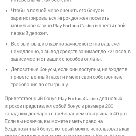
Чтобы в полной мере оценить его бонус и
зарегистрироваться, игрок должен посетить
мобильное казино Play Fortuna Casino и внести свой
первый депозит.
Все выигрыши в казино зачисляются на ваш счет
немедленно, а вывод средств занимает до 72 часов, в
зависимости от ваших способов оплаты.
Депозитные бонусы, если они доступны, не входят в
приветственный пакет и имеют свои собственные
требования по отыгрышу.
Приветственный бонус Play FortunaCasino для новых
игроков представлял собой бонус в размере 200
канадских долларов с требованием отыгрыша в 40 раз.
Если вы новичок, вы можете иметь право на
бездепозитный бонус, который можно использовать как