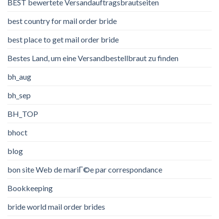
BEST bewertete Versandauftragsbrautseiten
best country for mail order bride
best place to get mail order bride
Bestes Land, um eine Versandbestellbraut zu finden
bh_aug
bh_sep
BH_TOP
bhoct
blog
bon site Web de mariГ©e par correspondance
Bookkeeping
bride world mail order brides