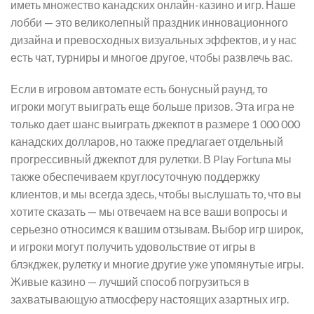
иметь множество канадских онлайн-казино и игр. Наше
лобби — это великолепный праздник инновационного
дизайна и превосходных визуальных эффектов, и у нас
есть чат, турниры и многое другое, чтобы развлечь вас.
Если в игровом автомате есть бонусный раунд, то
игроки могут выиграть еще больше призов. Эта игра не
только дает шанс выиграть джекпот в размере 1 000 000
канадских долларов, но также предлагает отдельный
прогрессивный джекпот для рулетки. В Play Fortuna мы
также обеспечиваем круглосуточную поддержку
клиентов, и мы всегда здесь, чтобы выслушать то, что вы
хотите сказать — мы отвечаем на все ваши вопросы и
серьезно относимся к вашим отзывам. Выбор игр широк,
и игроки могут получить удовольствие от игры в
блэкджек, рулетку и многие другие уже упомянутые игры.
Живые казино — лучший способ погрузиться в
захватывающую атмосферу настоящих азартных игр.