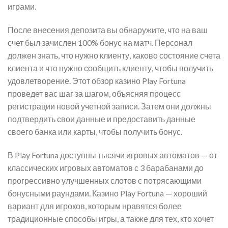
играми.
После внесения депозита вы обнаружите, что на ваш
счет был зачислен 100% бонус на матч. Персонал
должен знать, что нужно клиенту, каково состояние счета
клиента и что нужно сообщить клиенту, чтобы получить
удовлетворение. Этот обзор казино Play Fortuna
проведет вас шаг за шагом, объясняя процесс
регистрации новой учетной записи. Затем они должны
подтвердить свои данные и предоставить данные
своего банка или карты, чтобы получить бонус.
В Play Fortuna доступны тысячи игровых автоматов — от
классических игровых автоматов с 3 барабанами до
прогрессивно улучшенных слотов с потрясающими
бонусными раундами. Казино Play Fortuna — хороший
вариант для игроков, которым нравятся более
традиционные способы игры, а также для тех, кто хочет