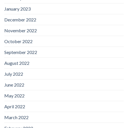
January 2023
December 2022
November 2022
October 2022
September 2022
August 2022
July 2022
June 2022
May 2022
April 2022
March 2022