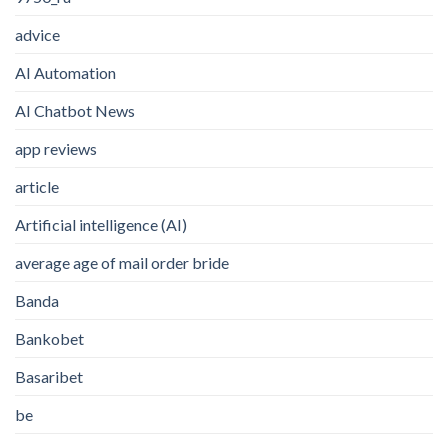
advice
AI Automation
AI Chatbot News
app reviews
article
Artificial intelligence (AI)
average age of mail order bride
Banda
Bankobet
Basaribet
be