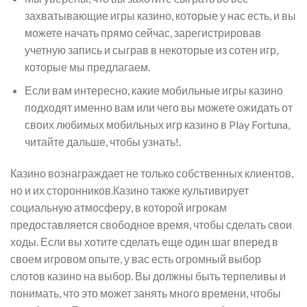
захватывающие игры казино, которые у нас есть, и вы
можете начать прямо сейчас, зарегистрировав
учетную запись и сыграв в некоторые из сотен игр,
которые мы предлагаем.
Если вам интересно, какие мобильные игры казино
подходят именно вам или чего вы можете ожидать от
своих любимых мобильных игр казино в Play Fortuna,
читайте дальше, чтобы узнать!.
Казино вознаграждает не только собственных клиентов,
но и их сторонников.Казино также культивирует
социальную атмосферу, в которой игрокам
предоставляется свободное время, чтобы сделать свои
ходы. Если вы хотите сделать еще один шаг вперед в
своем игровом опыте, у вас есть огромный выбор
слотов казино на выбор. Вы должны быть терпеливы и
понимать, что это может занять много времени, чтобы