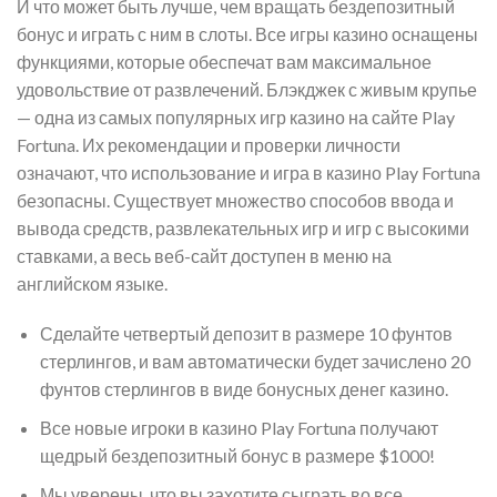
И что может быть лучше, чем вращать бездепозитный
бонус и играть с ним в слоты. Все игры казино оснащены
функциями, которые обеспечат вам максимальное
удовольствие от развлечений. Блэкджек с живым крупье
— одна из самых популярных игр казино на сайте Play
Fortuna. Их рекомендации и проверки личности
означают, что использование и игра в казино Play Fortuna
безопасны. Существует множество способов ввода и
вывода средств, развлекательных игр и игр с высокими
ставками, а весь веб-сайт доступен в меню на
английском языке.
Сделайте четвертый депозит в размере 10 фунтов
стерлингов, и вам автоматически будет зачислено 20
фунтов стерлингов в виде бонусных денег казино.
Все новые игроки в казино Play Fortuna получают
щедрый бездепозитный бонус в размере $1000!
Мы уверены, что вы захотите сыграть во все