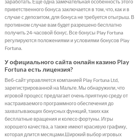
заработать. Еще одна замечательная особенность этого
приветственного бонуса заключается в том, что, как и в
случае с депозитом, для бонуса не требуется отыгрыш. В
противном случае вам будет разрешено бесплатно
получить 24-часовой бонус. Все бонусы Play Fortuna
регулируются положениями и условиями бонусов Play
Fortuna.
У официального сайта онлайн казино Play
Fortuna есть лицензия?
Веб-сайт управляется компанией Play Fortuna Ltd,
зарегистрированной на Мальте. Мы обнаружили, что
игровой процесс предлагает очень приятную среду от
настраиваемого программного обеспечения до
захватывающих бонусных функций, таких как
бесплатные вращения и колесо фортуны. Игры
хорошего качества, а также имеют красивую графику,
которая длится месяцами.Широкий выбор игровых