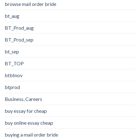
browse mail order bride
bt_aug
BT_Prod_aug
BT_Prod_sep
bt_sep
BT_TOP
btbtnov
btprod
Business, Careers
buy essay for cheap
buy online essay cheap
buying a mail order bride