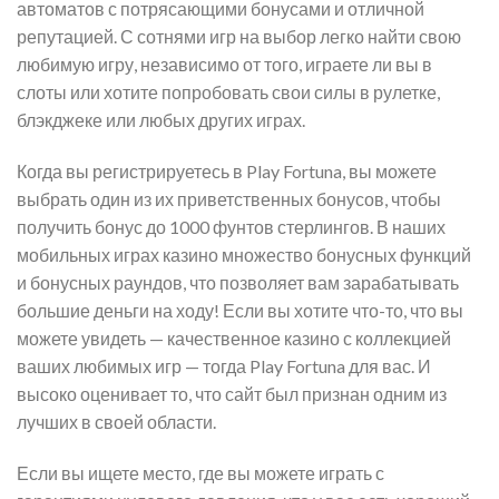
автоматов с потрясающими бонусами и отличной
репутацией. С сотнями игр на выбор легко найти свою
любимую игру, независимо от того, играете ли вы в
слоты или хотите попробовать свои силы в рулетке,
блэкджеке или любых других играх.
Когда вы регистрируетесь в Play Fortuna, вы можете
выбрать один из их приветственных бонусов, чтобы
получить бонус до 1000 фунтов стерлингов. В наших
мобильных играх казино множество бонусных функций
и бонусных раундов, что позволяет вам зарабатывать
большие деньги на ходу! Если вы хотите что-то, что вы
можете увидеть — качественное казино с коллекцией
ваших любимых игр — тогда Play Fortuna для вас. И
высоко оценивает то, что сайт был признан одним из
лучших в своей области.
Если вы ищете место, где вы можете играть с