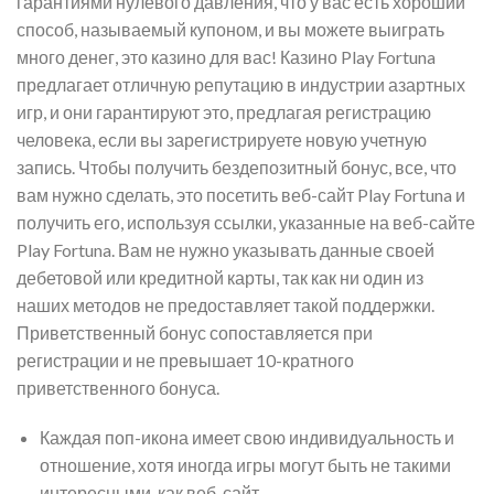
гарантиями нулевого давления, что у вас есть хороший
способ, называемый купоном, и вы можете выиграть
много денег, это казино для вас! Казино Play Fortuna
предлагает отличную репутацию в индустрии азартных
игр, и они гарантируют это, предлагая регистрацию
человека, если вы зарегистрируете новую учетную
запись. Чтобы получить бездепозитный бонус, все, что
вам нужно сделать, это посетить веб-сайт Play Fortuna и
получить его, используя ссылки, указанные на веб-сайте
Play Fortuna. Вам не нужно указывать данные своей
дебетовой или кредитной карты, так как ни один из
наших методов не предоставляет такой поддержки.
Приветственный бонус сопоставляется при
регистрации и не превышает 10-кратного
приветственного бонуса.
Каждая поп-икона имеет свою индивидуальность и
отношение, хотя иногда игры могут быть не такими
интересными, как веб-сайт.