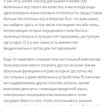
У нас есть более 500 игр для казино и более 200
мобильных игр такого же качества, и мы всегда рады
удовлетворить ваши игровые потребности, предоставив
больше бесплатных игр и бонусов! Все, что вам нужно,
вы найдете здесь, в том числе последние онлайн-игры,
потрясающие острые ощущения в стиле Вегаса,
полезные бонусы и лучшую VIP-программу, доступную
где угодно. О, и у них также есть множество
бездепозитных слотов для тестирования!
Будь то смартфон, планшет или настольный компьютер,
пользователи смогут получить доступ ко всем тем же
бонусным функциям и играм, которые доступны на
настольных и даже мобильных устройствах. В Gama мы
не поддерживаем другие способы оплаты, кроме
внесения депозита с помощью кредитной карты,
электронных кошельков или наличными в точке
продажи. Вместо того, чтобы использовать разные