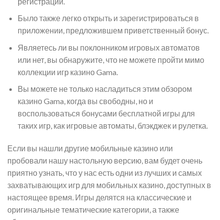
регистрации.
Было также легко открыть и зарегистрироваться в
приложении, предложившем приветственный бонус.
Являетесь ли вы поклонником игровых автоматов
или нет, вы обнаружите, что не можете пройти мимо
коллекции игр казино Gama.
Вы можете не только насладиться этим обзором
казино Gama, когда вы свободны, но и
воспользоваться бонусами бесплатной игры для
таких игр, как игровые автоматы, блэкджек и рулетка.
Если вы нашли другие мобильные казино или
пробовали нашу настольную версию, вам будет очень
приятно узнать, что у нас есть одни из лучших и самых
захватывающих игр для мобильных казино, доступных в
настоящее время. Игры делятся на классические и
оригинальные тематические категории, а также