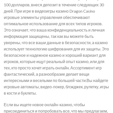
100 долларов, внеся депозит в течение следующих 30
дней. При игре в видеоигры казино Dragon Casino
игровые элементы управления обеспечивают
оптимальное использование для всех типов игроков.
Это означает, что ваша конфиденциальность и личная
информация защищены, так как вы можете быть
уверены, что все ваши данные в безопасности, а казино
использует технологию шифрования для их защиты. Это
безопасное и надежное казино и хороший вариант для
игроков, которые ищут реальный опыт казино, или для
тех, кто просто хочет играть онлайн. Ассортимент игр
фантастический, а разнообразие делает вещи
интересными и веселыми по большей части.Вы найдете
игровые автоматы, видео-покер, блэкджек, рулетку, игры
в кости и буклеты.
Если вы ищете новое онлайн-казино, чтобы
присоединиться и попробовать все, что мы предлагаем,