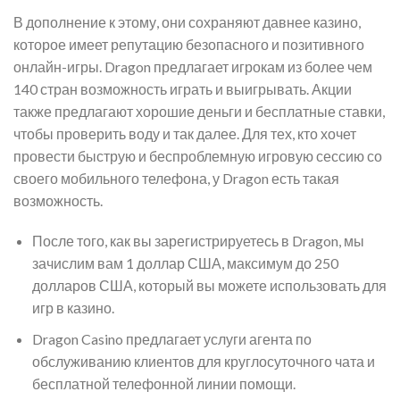
В дополнение к этому, они сохраняют давнее казино,
которое имеет репутацию безопасного и позитивного
онлайн-игры. Dragon предлагает игрокам из более чем
140 стран возможность играть и выигрывать. Акции
также предлагают хорошие деньги и бесплатные ставки,
чтобы проверить воду и так далее. Для тех, кто хочет
провести быструю и беспроблемную игровую сессию со
своего мобильного телефона, у Dragon есть такая
возможность.
После того, как вы зарегистрируетесь в Dragon, мы
зачислим вам 1 доллар США, максимум до 250
долларов США, который вы можете использовать для
игр в казино.
Dragon Casino предлагает услуги агента по
обслуживанию клиентов для круглосуточного чата и
бесплатной телефонной линии помощи.