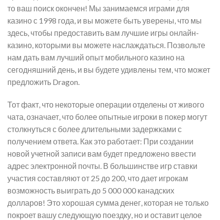
то ваш поиск окончен! Мы занимаемся играми для
казино с 1998 года, и вы можете быть уверены, что мы
здесь, чтобы предоставить вам лучшие игры онлайн-
казино, которыми вы можете наслаждаться. Позвольте
нам дать вам лучший опыт мобильного казино на
сегодняшний день, и вы будете удивлены тем, что может
предложить Dragon.
Тот факт, что некоторые операции отделены от живого
чата, означает, что более опытные игроки в покер могут
столкнуться с более длительными задержками с
получением ответа. Как это работает: При создании
новой учетной записи вам будет предложено ввести
адрес электронной почты. В большинстве игр ставки
участия составляют от 25 до 200, что дает игрокам
возможность выиграть до 5 000 000 канадских
долларов! Это хорошая сумма денег, которая не только
покроет вашу следующую поездку, но и оставит целое