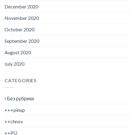
December 2020
November 2020
October 2020
September 2020
August 2020
July 2020
CATEGORIES
! Без рубрики
+++pinup
++chnov
++PU