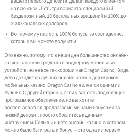
вашего первого депозита, делает каждого клиентом
на всю жизнь.Есть три варианта: специальный
бездепозитный, 10 бесплатных вращений и 100% до
2000 канадских долларов.
Вот почему у нас есть 100% бонусы за совпадение,
которые вы можете получить!
Это важно, потому что в наши дни большинство онлайн-
казино вложили средства в поддержку мобильных
устройств, но не все так хороши, как Dragon Casino. Когда
дело доходит до лучших онлайн-казино для игроков
мобильных казино, Dragon Casino является одним из
лучших. С другой стороны, если у вас есть подходящее
программное обеспечение, но вы хотите
воспользоваться предлагаемыми нами бонусами за
низкий депозит, просто обратитесь к данным
инструкциям. Если вы ищете онлайн-казино, в котором
можно было бы играть, и бонус — это одна из первых