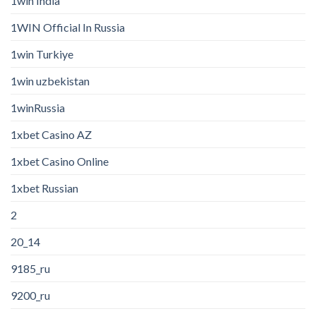
1win India
1WIN Official In Russia
1win Turkiye
1win uzbekistan
1winRussia
1xbet Casino AZ
1xbet Casino Online
1xbet Russian
2
20_14
9185_ru
9200_ru