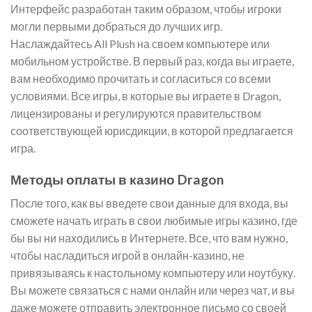
Интерфейс разработан таким образом, чтобы игроки
могли первыми добраться до лучших игр.
Наслаждайтесь All Plush на своем компьютере или
мобильном устройстве. В первый раз, когда вы играете,
вам необходимо прочитать и согласиться со всеми
условиями. Все игры, в которые вы играете в Dragon,
лицензированы и регулируются правительством
соответствующей юрисдикции, в которой предлагается
игра.
Методы оплаты в казино Dragon
После того, как вы введете свои данные для входа, вы
сможете начать играть в свои любимые игры казино, где
бы вы ни находились в Интернете. Все, что вам нужно,
чтобы насладиться игрой в онлайн-казино, не
привязываясь к настольному компьютеру или ноутбуку.
Вы можете связаться с нами онлайн или через чат, и вы
даже можете отправить электронное письмо со своей