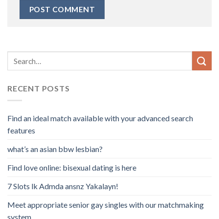
RECENT POSTS
Find an ideal match available with your advanced search
features
what’s an asian bbw lesbian?
Find love online: bisexual dating is here
7 Slots lk Admda ansnz Yakalayn!
Meet appropriate senior gay singles with our matchmaking
system