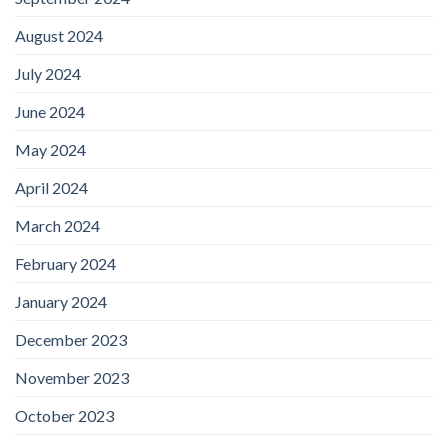
August 2024
July 2024
June 2024
May 2024
April 2024
March 2024
February 2024
January 2024
December 2023
November 2023
October 2023