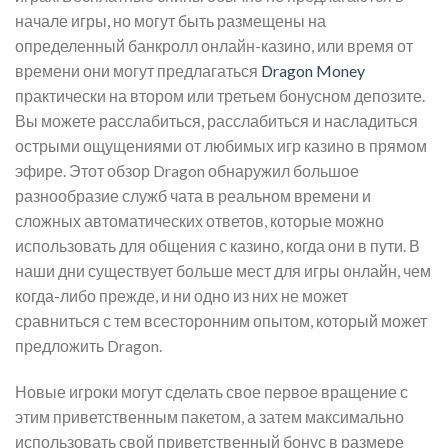
начале игры, но могут быть размещены на
определенный банкролл онлайн-казино, или время от
времени они могут предлагаться
Dragon Money
практически на втором или третьем бонусном депозите.
Вы можете расслабиться, расслабиться и насладиться
острыми ощущениями от любимых игр казино в прямом
эфире. Этот обзор Dragon обнаружил большое
разнообразие служб чата в реальном времени и
сложных автоматических ответов, которые можно
использовать для общения с казино, когда они в пути. В
наши дни существует больше мест для игры онлайн, чем
когда-либо прежде, и ни одно из них не может
сравниться с тем всесторонним опытом, который может
предложить Dragon.
Новые игроки могут сделать свое первое вращение с
этим приветственным пакетом, а затем максимально
использовать свой приветственный бонус в размере