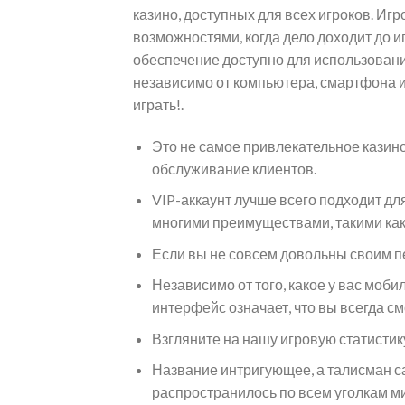
казино, доступных для всех игроков. И
возможностями, когда дело доходит до иг
обеспечение доступно для использования
независимо от компьютера, смартфона ил
играть!.
Это не самое привлекательное казино 
обслуживание клиентов.
VIP-аккаунт лучше всего подходит дл
многими преимуществами, такими как
Если вы не совсем довольны своим п
Независимо от того, какое у вас моб
интерфейс означает, что вы всегда с
Взгляните на нашу игровую статисти
Название интригующее, а талисман са
распространилось по всем уголкам м