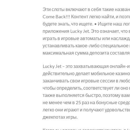
Эти слоты включают в себя такие названия, 
Come Back!!! Контент легко найти, и поэт
будете знать, что ищете. • Ищите наш л
приложения Lucky Jet. Это означает, что
играть в игровые автоматы или наслажда
устанавливать какое-либо специальное 
максимальная сумма депозита составляе
Lucky Jet – это захватывающая онлайн-и
действительно делает мобильное казино L
заканчивать свои игровые сессии в люб
чтобы определить, соответствует ли он
также выполняется быстро, поэтому вам 
не менее чем в 25 раз на бонусные средс
легко они играют и получают удовольстви
джекпотах игры.