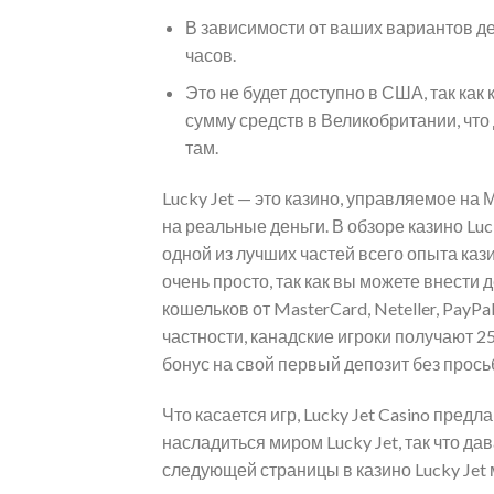
В зависимости от ваших вариантов де
часов.
Это не будет доступно в США, так как
сумму средств в Великобритании, чт
там.
Lucky Jet — это казино, управляемое на 
на реальные деньги. В обзоре казино Luc
одной из лучших частей всего опыта казин
очень просто, так как вы можете внести
кошельков от MasterCard, Neteller, PayP
частности, канадские игроки получают 2
бонус на свой первый депозит без прось
Что касается игр, Lucky Jet Casino пре
насладиться миром Lucky Jet, так что да
следующей страницы в казино Lucky Jet 