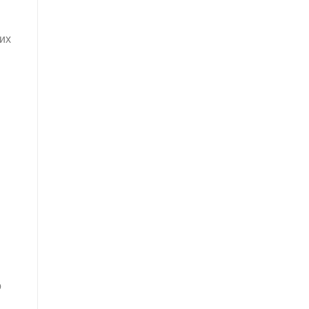
щих
о