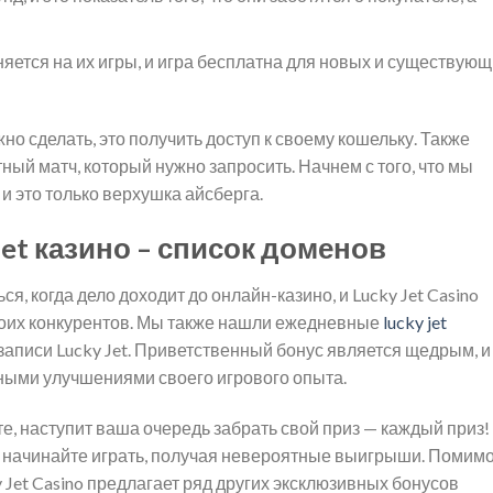
няется на их игры, и игра бесплатна для новых и существую
жно сделать, это получить доступ к своему кошельку. Также
тный матч, который нужно запросить. Начнем с того, что мы
и это только верхушка айсберга.
Jet казино – список доменов
я, когда дело доходит до онлайн-казино, и Lucky Jet Casino
воих конкурентов. Мы также нашли ежедневные
lucky jet
записи Lucky Jet. Приветственный бонус является щедрым, и
ьными улучшениями своего игрового опыта.
ете, наступит ваша очередь забрать свой приз — каждый приз!
и начинайте играть, получая невероятные выигрыши. Помим
Jet Casino предлагает ряд других эксклюзивных бонусов