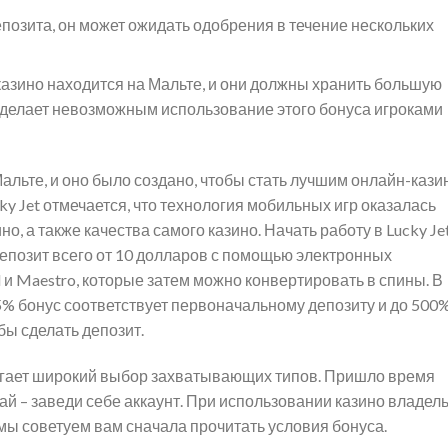
позита, он может ожидать одобрения в течение нескольких
 казино находится на Мальте, и они должны хранить большую
о делает невозможным использование этого бонуса игроками
Мальте, и оно было создано, чтобы стать лучшим онлайн-кази
ky Jet отмечается, что технология мобильных игр оказалась
о, а также качества самого казино. Начать работу в Lucky Je
 депозит всего от 10 долларов с помощью электронных
al и Maestro, которые затем можно конвертировать в спины. В
5% бонус соответствует первоначальному депозиту и до 500
бы сделать депозит.
длагает широкий выбор захватывающих типов. Пришло время
вай – заведи себе аккаунт. При использовании казино владел
мы советуем вам сначала прочитать условия бонуса.