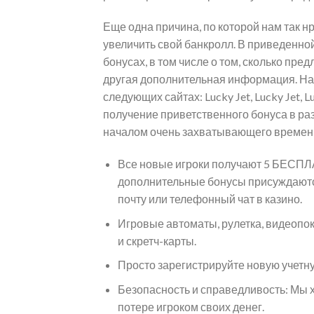
Еще одна причина, по которой нам так н
увеличить свой банкролл. В приведенн
бонусах, в том числе о том, сколько пред
другая дополнительная информация. На
следующих сайтах: Lucky Jet, Lucky Jet, Lu
получение приветственного бонуса в раз
началом очень захватывающего времен
Все новые игроки получают 5 БЕСПЛ
дополнительные бонусы присуждаются
почту или телефонный чат в казино.
Игровые автоматы, рулетка, видеопоке
и скретч-карты.
Просто зарегистрируйте новую учетну
Безопасность и справедливость: Мы хо
потере игроком своих денег.