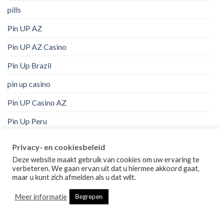
pills
Pin UP AZ
Pin UP AZ Casino
Pin Up Brazil
pin up casino
Pin UP Casino AZ
Pin Up Peru
pinco
Privacy- en cookiesbeleid
Politics, Current Events
Deze website maakt gebruik van cookies om uw ervaring te
verbeteren. We gaan ervan uit dat u hiermee akkoord gaat,
Post in der Bestellung Braut
maar u kunt zich afmelden als u dat wilt.
Pozyczki
Meer informatie
Begrepen
PU_aug