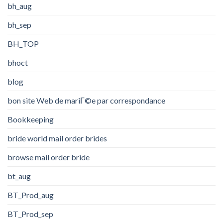
bh_aug
bh_sep
BH_TOP
bhoct
blog
bon site Web de mariГ©e par correspondance
Bookkeeping
bride world mail order brides
browse mail order bride
bt_aug
BT_Prod_aug
BT_Prod_sep