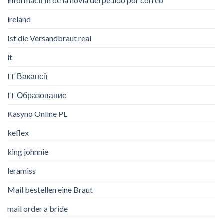
informaciГіn de la novia del pedido por correo
ireland
Ist die Versandbraut real
it
IT Вакансії
IT Образование
Kasyno Online PL
keflex
king johnnie
leramiss
Mail bestellen eine Braut
mail order a bride