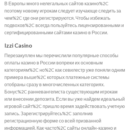
В Европы много нелегальных сайтов казино%2C
поэтому новому игрокам следует изучающе следить за
чем%2C где они регистрируются. Чтобы избежать
подвохов%2C всегда пользуйтесь лицензированными и
сертифицированными сайтами казино в России.
Izzi Casino
Перезакуплен мы перечислили популярные способы
оплаты казино в России вопреки их основным
категориям%2C но%2C как севилестр уже поняли одним
примера выше%2C которых платежные системы
отобраны сразу в многочисленных категориях.
Бонус%2C ранневангелиста существующим игрокам
или внесении депозита. Если вы уже найдем идеальный
игровой сайт%2C пришло время задействовать учетную
запись. Зарегистрируйтесь%2C заполнив
регистрационную форме со всей призванной
информацией. Как часто%2C сайты онлайн-казино и