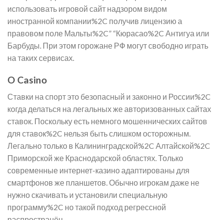
использовать игровой сайт надзором видом
иностранной компании%2C получив лицензию а
правовом поле Мальты%2C” “Кюрасао%2C Антигуа или
Барбуды. При этом горожане РФ могут свободно играть
на таких сервисах.
O Casino
Ставки на спорт это безопасный и законно и России%2C
когда делаться на легальных же авторизованных сайтах
ставок. Поскольку есть немного мошеннических сайтов
для ставок%2C нельзя быть слишком осторожным.
Легально только в Калининградской%2C Алтайской%2C
Приморской же Краснодарской областях. Только
современные интернет-казино адаптированы для
смартфонов же планшетов. Обычно игрокам даже не
нужно скачивать и установили специальную
программу%2C но такой подход регрессной
распространён.