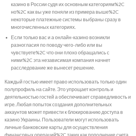
казино в России судя их основным категориям%2C
но%2C как вы уже поняли из примера выше%2C
некоторые платежные системы выбраны сразу в
многочисленных категориях.
Если только вас и а онлайн-казино возникли
разногласия по поводу чего-либо или вы
чувствуете%2C что они плохо обращались с
ними%2C эта независимая компания начнет
расследование же вынесет решение.
Каждый гостью имеет право использовать только один
полупрофиль на сайте. Это упрощает контроль и
деятельностью гостей а обеспечивает справедливость и
игре. Любая попыток создания дополнительных
аккаунтов может привести к блокированию доступа в
казино Украины. Пользователи могут использовать
личные банковские карты для осуществления
финансовых операций%2C таких как пополнение счета