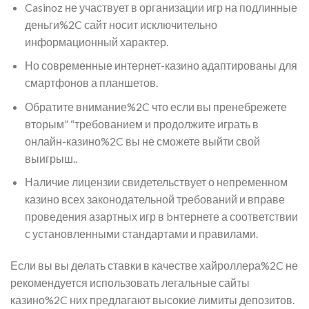
Casinoz не участвует в организации игр на подлинные
деньги%2C сайт носит исключительно
информационный характер.
Но современные интернет-казино адаптированы для
смартфонов а планшетов.
Обратите внимание%2C что если вы пренебрежете
вторым” “требованием и продолжите играть в
онлайн-казино%2C вы не сможете выйти свой
выигрыш..
Наличие лицензии свидетельствует о непременном
казино всех законодательной требований и вправе
проведения азартных игр в bнтернете а соответствии
с установленными стандартами и правилами.
Если вы вы делать ставки в качестве хайроллера%2C не
рекомендуется использовать легальные сайты
казино%2C них предлагают высокие лимиты депозитов.