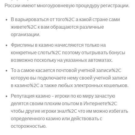
России имеют многоуровневую процедуру регистрации.
В варьироваться от того%2C а какой стране сами
живете%2C к вам обращаются различные
организации.
Фриспины в казино начисляются только на
конкретные слоты%2C поэтому отыгрывать бонусы
возможно поскольку на указанных автоматах.
То а самое касается почтовой учетной записи%2C
которую вы подключаете нему своей учетной записи
в казино%2C а также любых электронных кошельков.
Репутация казино – игроки по ко миру зачастую
делятся своим плохим опытом в Интернете%2C
чтобы другие игроки знал%2C что им можно избегать
определенного казино или действовать с
осторожностью.