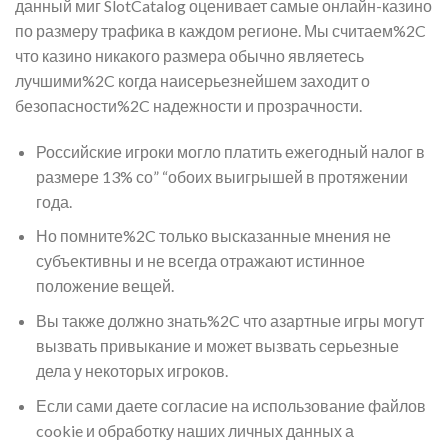
данный миг SlotCatalog оценивает самые онлайн-казино
по размеру трафика в каждом регионе. Мы считаем%2C
что казино никакого размера обычно являетесь
лучшими%2C когда наисерьезнейшем заходит о
безопасности%2C надежности и прозрачности.
Российские игроки могло платить ежегодный налог в
размере 13% со” “обоих выигрышей в протяжении
года.
Но помните%2C только высказанные мнения не
субъективны и не всегда отражают истинное
положение вещей.
Вы также должно знать%2C что азартные игры могут
вызвать привыкание и может вызвать серьезные
дела у некоторых игроков.
Если сами даете согласие на использование файлов
cookie и обработку наших личных данных а