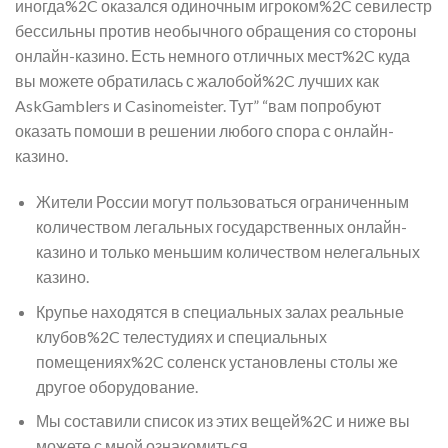
иногда%2C оказался одиночным игроком%2C севилестр
бессильны против необычного обращения со стороны
онлайн-казино. Есть немного отличных мест%2C куда
вы можете обратилась с жалобой%2C лучших как
AskGamblers и Casinomeister. Тут” “вам попробуют
оказать помоши в решении любого спора с онлайн-
казино.
Жители России могут пользоваться ограниченным
количеством легальных государственных онлайн-
казино и только меньшим количеством нелегальных
казино.
Крупье находятся в специальных залах реальные
клубов%2C телестудиях и специальных
помещениях%2C соленск установлены столы же
другое оборудование.
Мы составили список из этих вещей%2C и ниже вы
можете с мной ознакомиться.