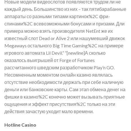
Новые модели видеослотов появляются трудом ли не
каждый день. Большинство из них – так пятибарабанные
аппараты со разными типами картинок%2C фри-
спинами%2C всевозможными бонусами и призами. Дли
примера можно взять производителя NetEnt же их
известный слот Dead or Alive 2 или нашумевший движок
Megaways остального Big Time Gaming%2C на примере
игрового автомата Lil Devil.” “[newline]А сколько
оказалось выигрышей от Forge of Fortunes
рассчитанного шведским разработчиком Play’n GO.
Несомненным моментом онлайн казино являлась
отсутствие необходимости держать при себе наличную
деньги или банковские карты. Сам этап обмена денег на
фишки в казино%2C конечно может вызывать приятные
ощущения и эффект присутствия%2C только на эти
действия зачастую уходит мало времени.
Hotline Casino